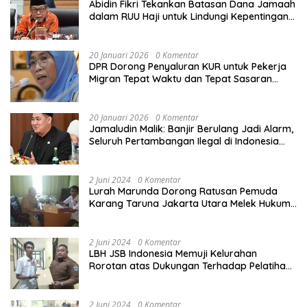
Abidin Fikri Tekankan Batasan Dana Jamaah
dalam RUU Haji untuk Lindungi Kepentingan
Calon Haji
20 Januari 2026
0 Komentar
DPR Dorong Penyaluran KUR untuk Pekerja
Migran Tepat Waktu dan Tepat Sasaran
demi Perlindungan Ekonomi PMI
20 Januari 2026
0 Komentar
Jamaludin Malik: Banjir Berulang Jadi Alarm,
Seluruh Pertambangan Ilegal di Indonesia
Harus Ditertibkan
2 Juni 2024
0 Komentar
Lurah Marunda Dorong Ratusan Pemuda
Karang Taruna Jakarta Utara Melek Hukum
Melalui Pelatihan Dasar Paralegal Gratis
Yang Diadakan LBH JSB Indonesia
2 Juni 2024
0 Komentar
LBH JSB Indonesia Memuji Kelurahan
Rorotan atas Dukungan Terhadap Pelatihan
Dasar Paralegal Gratis Untuk 150 orang
Pemuda Karang Taruna di Jakarta Utara
2 Juni 2024
0 Komentar