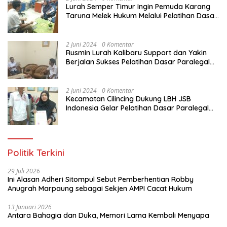
Lurah Semper Timur Ingin Pemuda Karang
Taruna Melek Hukum Melalui Pelatihan Dasar
Paralegal Gratis Yang Diadakan LBH JSB
Indonesia
2 Juni 2024
0 Komentar
Rusmin Lurah Kalibaru Support dan Yakin
Berjalan Sukses Pelatihan Dasar Paralegal
Gratis Untuk Ratusan Karang Taruna di
Jakarta Utara
2 Juni 2024
0 Komentar
Kecamatan Cilincing Dukung LBH JSB
Indonesia Gelar Pelatihan Dasar Paralegal
Gratis Untuk 150 orang Pemuda Karang
Taruna di Jakarta Utara
Politik Terkini
29 Juli 2026
Ini Alasan Adheri Sitompul Sebut Pemberhentian Robby
Anugrah Marpaung sebagai Sekjen AMPI Cacat Hukum
13 Januari 2026
Antara Bahagia dan Duka, Memori Lama Kembali Menyapa