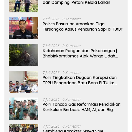
dan Dampingi Petani Kelola Lahan
7 Juli 2026
0 Komentar
Polres Pasuruan Amankan Tiga
Tersangka Kasus Pencurian Sapi di Tutur
7 Juli 2026
0 Komentar
Ketahanan Pangan dari Pekarangan |
Bhabinkamtibmas Ajak Warga Lidah
Wetan Budidaya Singkong
7 Juli 2026
0 Komentar
Polri Tingkatkan Dugaan Korupsi dan
TPPU Pengadaan Batu Bara PLTU ke
Tahap Penyidikan, Kerugian Negara
Diindikasikan Capai Rp5 Triliun
7 Juli 2026
0 Komentar
Polri Tancap Gas Reformasi Pendidikan:
Kurikulum Berbasis HAM, AI, dan Big
Data Siap Berlaku 2027
7 Juli 2026
0 Komentar
Gembleng Karakter Siswa SMK