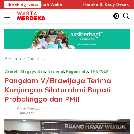
Langsung
kasi Tanah Wakaf
Breaking News
Hamka B. Kady Desak Evaluasi Permen
ke
konten
Beranda
Daerah
Daerah
,
Megapolitan
,
Nasional
,
Ragam Info
,
TNI/POLRI
Pangdam V/Brawijaya Terima
Kunjungan Silaturahmi Bupati
Probolinggo dan PMII
Gatot Supriadi
2 Juli 2025