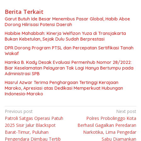
Berita Terkait
Garut Butuh Ide Besar Menembus Pasar Global, Habib Aboe
Dorong Hilirisasi Potensi Daerah
Habibie Mahabbah: Kinerja Welfizon Yuza di Transjakarta
Bukan Kebetulan, Sejak Dulu Sudah Berprestasi
DPR Dorong Program PTSL dan Percepatan Sertifikasi Tanah
Wakaf
Hamka B. Kady Desak Evaluasi Permenhub Nomor 28/2022:
Biar Keselamatan Pelayaran Tak Lagi Hanya Bertumpu pada
Administrasi SPB
Hasrul Azwar Terima Penghargaan Tertinggi Kerajaan
Maroko, Apresiasi atas Dedikasi Memperkuat Hubungan
Indonesia-Maroko
Navigasi
Previous post
Next post
Patroli Satgas Operasi Patuh
Polres Probolinggo Kota
pos
2025 Sisir Jalur Blackspot
Berhasil Gagalkan Peredaran
Barat-Timur, Puluhan
Narkotika, Lima Pengedar
Pengendara Diimbau Tertib
Sabu Diamankan