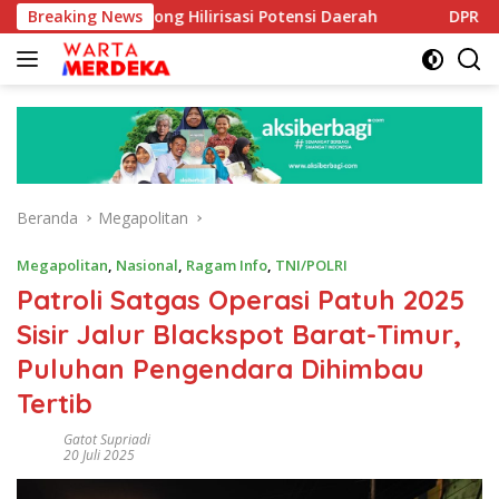
Langsung
 Dorong Hilirisasi Potensi Daerah
Breaking News
DPR Dorong Program
ke
konten
Beranda
Megapolitan
Megapolitan
,
Nasional
,
Ragam Info
,
TNI/POLRI
Patroli Satgas Operasi Patuh 2025
Sisir Jalur Blackspot Barat-Timur,
Puluhan Pengendara Dihimbau
Tertib
Gatot Supriadi
20 Juli 2025