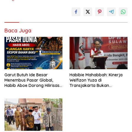
Baca Juga
Garut Butuh Ide Besar
Habibie Mahabbah: Kinerja
Menembus Pasar Global,
Welfizon Yuza di
Habib Aboe Dorong Hilirisasi
Transjakarta Bukan
Potensi Daerah
Kebetulan, Sejak Dulu Sudah
Berprestasi