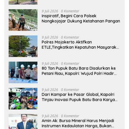
9 Juli 2026
0 Komentar
Inspiratif, Begini Cara Polsek
Nongkojajar Dukung Ketahanan Pangan
9 Juli 2026
0 Komentar
Polres Mojokerto Aktifkan
ETLE,Tingkatkan Kepatuhan Masyarakat
Dalam Berkendara
9 Juli 2026
0 Komentar
80 Ton Pupuk Batu Bara Disalurkan ke
Petani Riau, Kapolri: Wujud Polri Hadir
untuk Masyarakat
9 Juli 2026
0 Komentar
Dari Kampar ke Pasar Global, Kapolri
Tinjau Inovasi Pupuk Batu Bara Karya
Anak Bangsa
9 Juli 2026
0 Komentar
Amin Ak: Bursa Mineral Harus Menjadi
Instrumen Kedaulatan Harga, Bukan