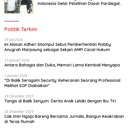
Indonesia Gelar Pelatihan Dasar Paralegal
Gratis Untuk 150 orang Pemuda Karang
Taruna di Jakarta Utara
Politik Terkini
29 Juli 2026
Ini Alasan Adheri Sitompul Sebut Pemberhentian Robby
Anugrah Marpaung sebagai Sekjen AMPI Cacat Hukum
13 Januari 2026
Antara Bahagia dan Duka, Memori Lama Kembali Menyapa
1 Januari 2026
“Di Balik Seragam Security: Keheranan Seorang Profesional
Melihat SOP Diabaikan”
29 Desember 2025
Tangis di Balik Senyum: Derita Anak Lelaki dengan Ibu Tiri
28 Desember 2025
Cak Imin Ngopi Bareng Bersama Jurnalis, Bangun Keakraban
di Teras Rumah