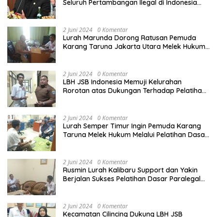
Seluruh Pertambangan Ilegal di Indonesia
Harus Ditertibkan
2 Juni 2024
0 Komentar
Lurah Marunda Dorong Ratusan Pemuda
Karang Taruna Jakarta Utara Melek Hukum
Melalui Pelatihan Dasar Paralegal Gratis
Yang Diadakan LBH JSB Indonesia
2 Juni 2024
0 Komentar
LBH JSB Indonesia Memuji Kelurahan
Rorotan atas Dukungan Terhadap Pelatihan
Dasar Paralegal Gratis Untuk 150 orang
Pemuda Karang Taruna di Jakarta Utara
2 Juni 2024
0 Komentar
Lurah Semper Timur Ingin Pemuda Karang
Taruna Melek Hukum Melalui Pelatihan Dasar
Paralegal Gratis Yang Diadakan LBH JSB
Indonesia
2 Juni 2024
0 Komentar
Rusmin Lurah Kalibaru Support dan Yakin
Berjalan Sukses Pelatihan Dasar Paralegal
Gratis Untuk Ratusan Karang Taruna di
Jakarta Utara
2 Juni 2024
0 Komentar
Kecamatan Cilincing Dukung LBH JSB