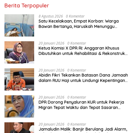
Berita Terpopuler
8 Agustus 2026
0 Komentar
Satu Kecelakaan, Empat Korban: Warga
Bawan Bertanya, Haruskah Menunggu
Tragedi Berikutnya untuk Mendapat Lampu
Jalan?
20 Januari 2026
0 Komentar
Ketua Komisi X DPR RI: Anggaran Khusus
Dibutuhkan untuk Rehabilitasi & Rekonstruksi
Sekolah Rusak Akibat Bencana
20 Januari 2026
0 Komentar
Abidin Fikri Tekankan Batasan Dana Jamaah
dalam RUU Haji untuk Lindungi Kepentingan
Calon Haji
20 Januari 2026
0 Komentar
DPR Dorong Penyaluran KUR untuk Pekerja
Migran Tepat Waktu dan Tepat Sasaran
demi Perlindungan Ekonomi PMI
20 Januari 2026
0 Komentar
Jamaludin Malik: Banjir Berulang Jadi Alarm,