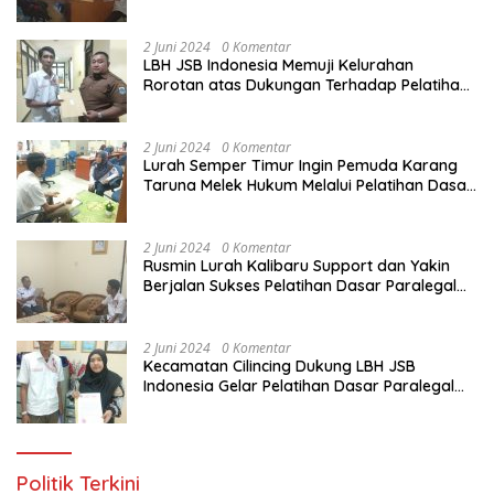
Melalui Pelatihan Dasar Paralegal Gratis
Yang Diadakan LBH JSB Indonesia
2 Juni 2024
0 Komentar
LBH JSB Indonesia Memuji Kelurahan
Rorotan atas Dukungan Terhadap Pelatihan
Dasar Paralegal Gratis Untuk 150 orang
Pemuda Karang Taruna di Jakarta Utara
2 Juni 2024
0 Komentar
Lurah Semper Timur Ingin Pemuda Karang
Taruna Melek Hukum Melalui Pelatihan Dasar
Paralegal Gratis Yang Diadakan LBH JSB
Indonesia
2 Juni 2024
0 Komentar
Rusmin Lurah Kalibaru Support dan Yakin
Berjalan Sukses Pelatihan Dasar Paralegal
Gratis Untuk Ratusan Karang Taruna di
Jakarta Utara
2 Juni 2024
0 Komentar
Kecamatan Cilincing Dukung LBH JSB
Indonesia Gelar Pelatihan Dasar Paralegal
Gratis Untuk 150 orang Pemuda Karang
Taruna di Jakarta Utara
Politik Terkini