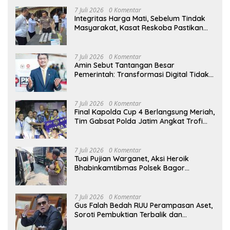
7 Juli 2026
0 Komentar
Integritas Harga Mati, Sebelum Tindak
Masyarakat, Kasat Reskoba Pastikan
Seluruh Anggota Bebas Narkotika
7 Juli 2026
0 Komentar
Amin Sebut Tantangan Besar
Pemerintah: Transformasi Digital Tidak
Hanya Melahirkan Konsumen, tapi
Dorong Banyak Pelaku Usaha Digital
7 Juli 2026
0 Komentar
Final Kapolda Cup 4 Berlangsung Meriah,
Tim Gabsat Polda Jatim Angkat Trofi
Juara
7 Juli 2026
0 Komentar
Tuai Pujian Warganet, Aksi Heroik
Bhabinkamtibmas Polsek Bagor
Selamatkan Bayi Korban Kecelakaan
Bus di Nganjuk
7 Juli 2026
0 Komentar
Gus Falah Bedah RUU Perampasan Aset,
Soroti Pembuktian Terbalik dan
Pertanyakan Posisi Kejaksaan