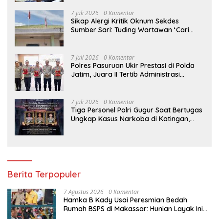
7 Juli 2026
0 Komentar
Sikap Alergi Kritik Oknum Sekdes
Sumber Sari: Tuding Wartawan ‘Cari
Kesalahan’ Saat Dipertanyakan Soal
Bendera Lusuh dan Layanan PATEN
CETAR yang Diduga Mandek
7 Juli 2026
0 Komentar
Polres Pasuruan Ukir Prestasi di Polda
Jatim, Juara II Tertib Administrasi
Pelaporan DORS Dan Ungkap Kasus
7 Juli 2026
0 Komentar
Tiga Personel Polri Gugur Saat Bertugas
Ungkap Kasus Narkoba di Katingan,
Dianugerahi Kenaikan Pangkat Luar
Biasa Anumerta
Berita Terpopuler
7 Agustus 2026
0 Komentar
Hamka B Kady Usai Peresmian Bedah
Rumah BSPS di Makassar: Hunian Layak Ini
Hak Dasar Masyarakat