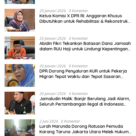
20 Januari 2026
0 Komentar
Ketua Komisi X DPR RI: Anggaran Khusus
Dibutuhkan untuk Rehabilitasi & Rekonstruksi
Sekolah Rusak Akibat Bencana
20 Januari 2026
0 Komentar
Abidin Fikri Tekankan Batasan Dana Jamaah
dalam RUU Haji untuk Lindungi Kepentingan
Calon Haji
20 Januari 2026
0 Komentar
DPR Dorong Penyaluran KUR untuk Pekerja
Migran Tepat Waktu dan Tepat Sasaran
demi Perlindungan Ekonomi PMI
20 Januari 2026
0 Komentar
Jamaludin Malik: Banjir Berulang Jadi Alarm,
Seluruh Pertambangan Ilegal di Indonesia
Harus Ditertibkan
2 Juni 2024
0 Komentar
Lurah Marunda Dorong Ratusan Pemuda
Karang Taruna Jakarta Utara Melek Hukum