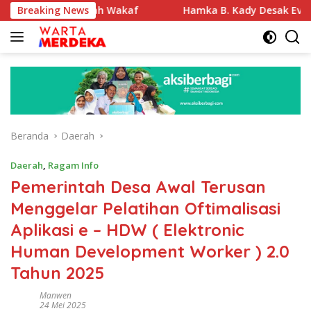
Langsung
ikasi Tanah Wakaf
Breaking News
Hamka B. Kady Desak Evaluasi Perme
ke
konten
Beranda
Daerah
Daerah
,
Ragam Info
Pemerintah Desa Awal Terusan
Menggelar Pelatihan Oftimalisasi
Aplikasi e – HDW ( Elektronic
Human Development Worker ) 2.0
Tahun 2025
Manwen
24 Mei 2025