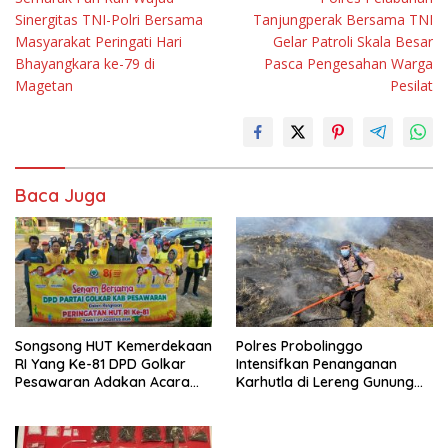
pos
Sinergitas TNI-Polri Bersama
Tanjungperak Bersama TNI
Masyarakat Peringati Hari
Gelar Patroli Skala Besar
Bhayangkara ke-79 di
Pasca Pengesahan Warga
Magetan
Pesilat
Baca Juga
Songsong HUT Kemerdekaan
Polres Probolinggo
RI Yang Ke-81 DPD Golkar
Intensifkan Penanganan
Pesawaran Adakan Acara
Karhutla di Lereng Gunung
Bertema “Senam Bersama
Bromo
Golkar”