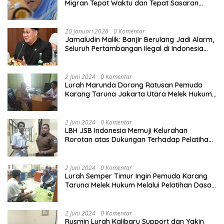
Migran Tepat Waktu dan Tepat Sasaran
demi Perlindungan Ekonomi PMI
20 Januari 2026
0 Komentar
Jamaludin Malik: Banjir Berulang Jadi Alarm,
Seluruh Pertambangan Ilegal di Indonesia
Harus Ditertibkan
2 Juni 2024
0 Komentar
Lurah Marunda Dorong Ratusan Pemuda
Karang Taruna Jakarta Utara Melek Hukum
Melalui Pelatihan Dasar Paralegal Gratis
Yang Diadakan LBH JSB Indonesia
2 Juni 2024
0 Komentar
LBH JSB Indonesia Memuji Kelurahan
Rorotan atas Dukungan Terhadap Pelatihan
Dasar Paralegal Gratis Untuk 150 orang
Pemuda Karang Taruna di Jakarta Utara
2 Juni 2024
0 Komentar
Lurah Semper Timur Ingin Pemuda Karang
Taruna Melek Hukum Melalui Pelatihan Dasar
Paralegal Gratis Yang Diadakan LBH JSB
Indonesia
2 Juni 2024
0 Komentar
Rusmin Lurah Kalibaru Support dan Yakin