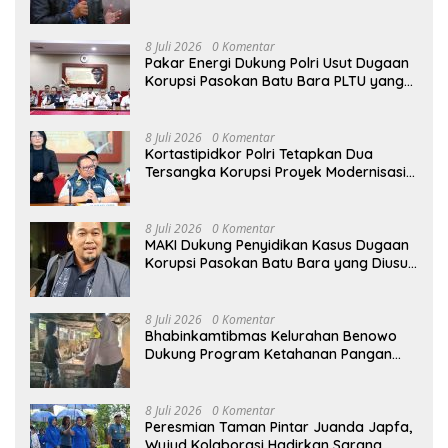
Blackout Listrik Harus Ditangkap
8 Juli 2026
0 Komentar
Pakar Energi Dukung Polri Usut Dugaan
Korupsi Pasokan Batu Bara PLTU yang
Ditaksir Rugikan Negara Rp5 Triliun
8 Juli 2026
0 Komentar
Kortastipidkor Polri Tetapkan Dua
Tersangka Korupsi Proyek Modernisasi
Pabrik Gula Assembagoes
8 Juli 2026
0 Komentar
MAKI Dukung Penyidikan Kasus Dugaan
Korupsi Pasokan Batu Bara yang Diusut
Kortastipidkor Polri
8 Juli 2026
0 Komentar
Bhabinkamtibmas Kelurahan Benowo
Dukung Program Ketahanan Pangan
Melalui Sambang Peternak Sapi
8 Juli 2026
0 Komentar
Peresmian Taman Pintar Juanda Japfa,
Wujud Kolaborasi Hadirkan Sarana