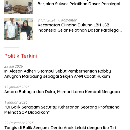
Berjalan Sukses Pelatihan Dasar Paralegal
Gratis Untuk Ratusan Karang Taruna di
Jakarta Utara
2 Juni 2024
0 Komentar
Kecamatan Cilincing Dukung LBH JSB
Indonesia Gelar Pelatihan Dasar Paralegal
Gratis Untuk 150 orang Pemuda Karang
Taruna di Jakarta Utara
Politik Terkini
29 Juli 2026
Ini Alasan Adheri Sitompul Sebut Pemberhentian Robby
Anugrah Marpaung sebagai Sekjen AMPI Cacat Hukum
13 Januari 2026
Antara Bahagia dan Duka, Memori Lama Kembali Menyapa
1 Januari 2026
“Di Balik Seragam Security: Keheranan Seorang Profesional
Melihat SOP Diabaikan”
29 Desember 2025
Tangis di Balik Senyum: Derita Anak Lelaki dengan Ibu Tiri