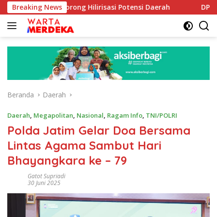
Langsung
oe Dorong Hilirisasi Potensi Daerah
Breaking News
DPR Dorong Progra
ke
konten
Beranda
Daerah
Daerah
,
Megapolitan
,
Nasional
,
Ragam Info
,
TNI/POLRI
Polda Jatim Gelar Doa Bersama
Lintas Agama Sambut Hari
Bhayangkara ke – 79
Gatot Supriadi
30 Juni 2025