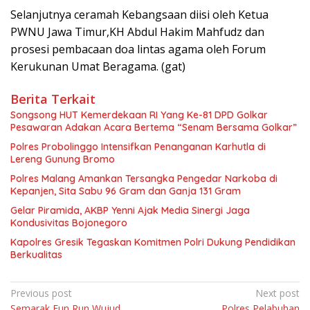
Selanjutnya ceramah Kebangsaan diisi oleh Ketua
PWNU Jawa Timur,KH Abdul Hakim Mahfudz dan
prosesi pembacaan doa lintas agama oleh Forum
Kerukunan Umat Beragama. (gat)
Berita Terkait
Songsong HUT Kemerdekaan RI Yang Ke-81 DPD Golkar
Pesawaran Adakan Acara Bertema “Senam Bersama Golkar”
Polres Probolinggo Intensifkan Penanganan Karhutla di
Lereng Gunung Bromo
Polres Malang Amankan Tersangka Pengedar Narkoba di
Kepanjen, Sita Sabu 96 Gram dan Ganja 131 Gram
Gelar Piramida, AKBP Yenni Ajak Media Sinergi Jaga
Kondusivitas Bojonegoro
Kapolres Gresik Tegaskan Komitmen Polri Dukung Pendidikan
Berkualitas
Navigasi
Previous post
Next post
Semarak Fun Run Wujud
Polres Pelabuhan