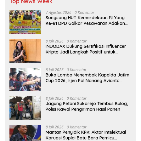
Top News Week
7 Agustus 2026
0 Komentar
Songsong HUT Kemerdekaan RI Yang
Ke-81 DPD Golkar Pesawaran Adakan
Acara Bertema “Senam Bersama
Golkar”
8 Juli 2026
0 Komentar
INDODAX Dukung Sertifikasi Influencer
Kripto Jadi Langkah Positif untuk
Bangun Ekosistem yang Lebih Sehat
8 Juli 2026
0 Komentar
Buka Lomba Menembak Kapolda Jatim
Cup 2026, Irjen Pol Nanang Avianto
Tekankan Profesionalisme Penggunaan
Senjata Api
8 Juli 2026
0 Komentar
Jagung Petani Sukorejo Tembus Bulog,
Polisi Kawal Pengiriman Hasil Panen
8 Juli 2026
0 Komentar
Mantan Penyidik KPK: Aktor Intelektual
Korupsi Suplai Batu Bara Pemicu