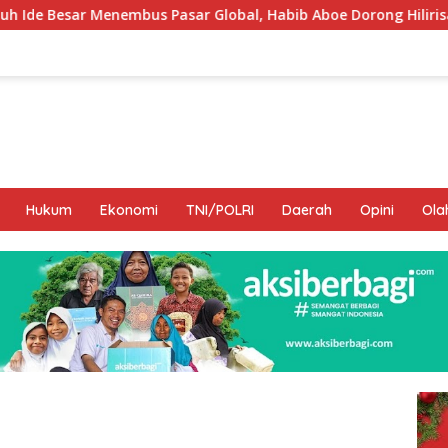
asar Global, Habib Aboe Dorong Hilirisasi Potensi Daerah
Hukum
Ekonomi
TNI/POLRI
Daerah
Opini
Ola
I