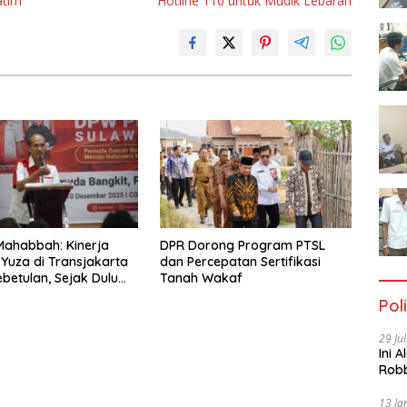
atim
Hotline 110 untuk Mudik Lebaran
Mahabbah: Kinerja
DPR Dorong Program PTSL
 Yuza di Transjakarta
dan Percepatan Sertifikasi
betulan, Sejak Dulu
Tanah Wakaf
rprestasi
Poli
29 Ju
Ini 
Robb
Cac
13 Ja