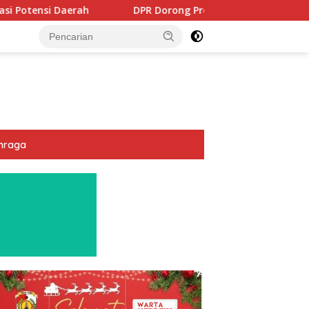
DPR Dorong Program PTSL dan Percepatan Sertifikasi Tana
hraga