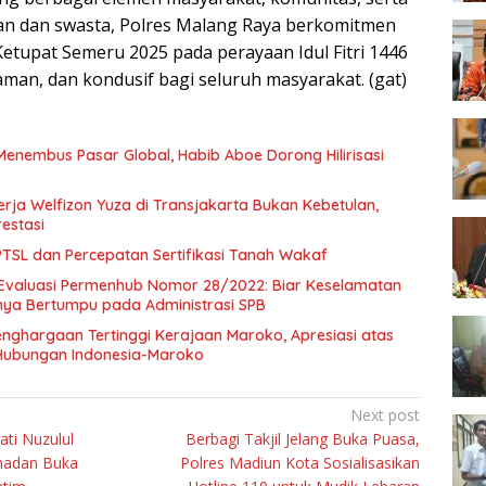
an dan swasta, Polres Malang Raya berkomitmen
tupat Semeru 2025 pada perayaan Idul Fitri 1446
aman, dan kondusif bagi seluruh masyarakat. (gat)
Menembus Pasar Global, Habib Aboe Dorong Hilirisasi
rja Welfizon Yuza di Transjakarta Bukan Kebetulan,
estasi
SL dan Percepatan Sertifikasi Tanah Wakaf
Evaluasi Permenhub Nomor 28/2022: Biar Keselamatan
nya Bertumpu pada Administrasi SPB
enghargaan Tertinggi Kerajaan Maroko, Apresiasi atas
Hubungan Indonesia-Maroko
Next post
ati Nuzulul
Berbagi Takjil Jelang Buka Puasa,
amadan Buka
Polres Madiun Kota Sosialisasikan