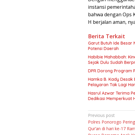
instansi pemerintah
bahwa dengan Ops Ke
H berjalan aman, ny
Berita Terkait
Garut Butuh Ide Besar 
Potensi Daerah
Habibie Mahabbah: Kine
Sejak Dulu Sudah Berpr
DPR Dorong Program PT
Hamka B. Kady Desak 
Pelayaran Tak Lagi Ha
Hasrul Azwar Terima P
Dedikasi Memperkuat 
Navigasi
Previous post
Polres Ponorogo Pering
pos
Qur’an di hari ke-17 R