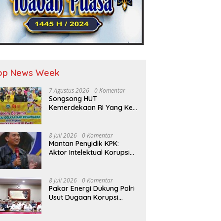
op News Week
7 Agustus 2026
0 Komentar
Songsong HUT
Kemerdekaan RI Yang Ke-
81 DPD Golkar Pesawaran
Adakan Acara Bertema
“Senam Bersama Golkar”
8 Juli 2026
0 Komentar
Mantan Penyidik KPK:
Aktor Intelektual Korupsi
Suplai Batu Bara Pemicu
Blackout Listrik Harus
Ditangkap
8 Juli 2026
0 Komentar
Pakar Energi Dukung Polri
Usut Dugaan Korupsi
Pasokan Batu Bara PLTU
yang Ditaksir Rugikan