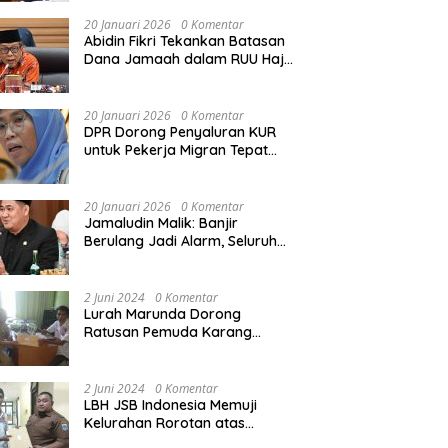
Rekonstruksi Sekolah Rusak
Akibat Bencana
20 Januari 2026
0 Komentar
Abidin Fikri Tekankan Batasan
Dana Jamaah dalam RUU Haji
untuk Lindungi Kepentingan
Calon Haji
20 Januari 2026
0 Komentar
DPR Dorong Penyaluran KUR
untuk Pekerja Migran Tepat
Waktu dan Tepat Sasaran
demi Perlindungan Ekonomi
PMI
20 Januari 2026
0 Komentar
Jamaludin Malik: Banjir
Berulang Jadi Alarm, Seluruh
Pertambangan Ilegal di
Indonesia Harus Ditertibkan
2 Juni 2024
0 Komentar
Lurah Marunda Dorong
Ratusan Pemuda Karang
Taruna Jakarta Utara Melek
Hukum Melalui Pelatihan Dasar
Paralegal Gratis Yang
2 Juni 2024
0 Komentar
Diadakan LBH JSB Indonesia
LBH JSB Indonesia Memuji
Kelurahan Rorotan atas
Dukungan Terhadap Pelatihan