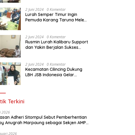
Dasar Paralegal Gratis Untuk
150 orang Pemuda Karang
2 Juni 2024
0 Komentar
Taruna di Jakarta Utara
Lurah Semper Timur Ingin
Pemuda Karang Taruna Melek
Hukum Melalui Pelatihan Dasar
Paralegal Gratis Yang
Diadakan LBH JSB Indonesia
2 Juni 2024
0 Komentar
Rusmin Lurah Kalibaru Support
dan Yakin Berjalan Sukses
Pelatihan Dasar Paralegal
Gratis Untuk Ratusan Karang
Taruna di Jakarta Utara
2 Juni 2024
0 Komentar
Kecamatan Cilincing Dukung
LBH JSB Indonesia Gelar
Pelatihan Dasar Paralegal
Gratis Untuk 150 orang
Pemuda Karang Taruna di
Jakarta Utara
tik Terkini
li 2026
Alasan Adheri Sitompul Sebut Pemberhentian
y Anugrah Marpaung sebagai Sekjen AMPI
at Hukum
nuari 2026