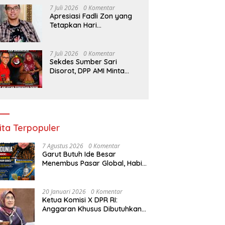
7 Juli 2026
0 Komentar
Apresiasi Fadli Zon yang
Tetapkan Hari
Kepercayaan Terhadap
Tuhan Yang Maha Esa,
Hizkia: Pelaksanaan
7 Juli 2026
0 Komentar
Amanat Konstitusi
Sekdes Sumber Sari
Disorot, DPP AMI Minta
Bupati Kampar Bertindak
ita Terpopuler
7 Agustus 2026
0 Komentar
Garut Butuh Ide Besar
Menembus Pasar Global, Habib
Aboe Dorong Hilirisasi Potensi
Daerah
20 Januari 2026
0 Komentar
Ketua Komisi X DPR RI:
Anggaran Khusus Dibutuhkan
untuk Rehabilitasi &