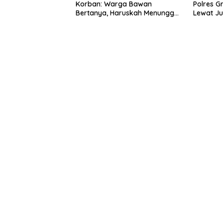
Korban: Warga Bawan
Polres G
Bertanya, Haruskah Menunggu
Lewat J
Tragedi Berikutnya untuk
Mendapat Lampu Jalan?