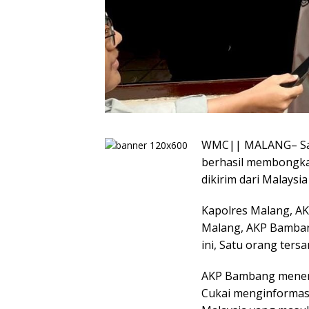
WMC|| MALANG– Satu
berhasil membongka
dikirim dari Malaysi
Kapolres Malang, AK
Malang, AKP Bamba
ini, Satu orang ters
AKP Bambang menera
Cukai menginformas