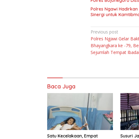
Polres Bojonegoro Dist
Polres Ngawi Hadirkan
Sinergi untuk Kamtibm
Navigasi
Previous post
Polres Ngawi Gelar Bakti
pos
Bhayangkara ke -79, Ber
Sejumlah Tempat Ibada
Baca Juga
Satu Kecelakaan, Empat
Susuri J