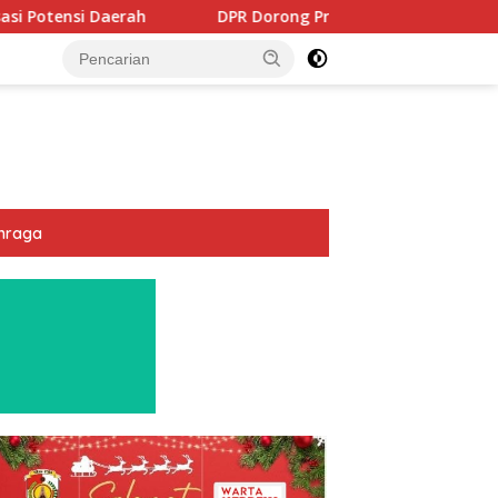
h
DPR Dorong Program PTSL dan Percepatan Sertifikasi
hraga