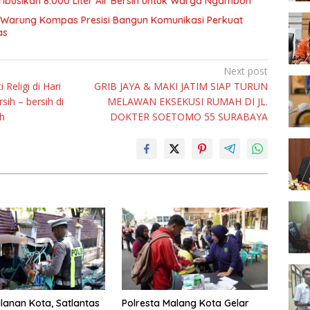
ribusikan 8.000 Liter Air Bersih untuk Warga Ngambon
 Warung Kompas Presisi Bangun Komunikasi Perkuat
as
Next post
 Religi di Hari
GRIB JAYA & MAKI JATIM SIAP TURUN
sih – bersih di
MELAWAN EKSEKUSI RUMAH DI JL.
h
DOKTER SOETOMO 55 SURABAYA
alanan Kota, Satlantas
Polresta Malang Kota Gelar