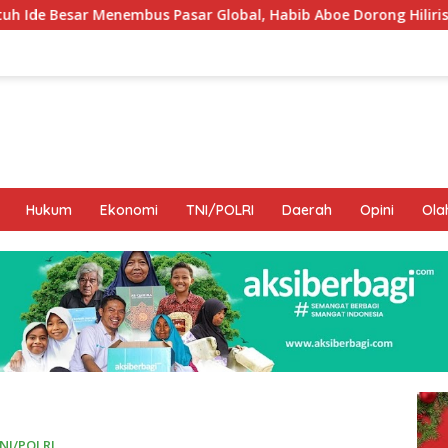
mbus Pasar Global, Habib Aboe Dorong Hilirisasi Potensi Daera
Hukum
Ekonomi
TNI/POLRI
Daerah
Opini
Ola
NI/POLRI