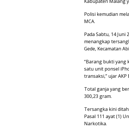
Kabupaten Malang yan
Polisi kemudian me
MCA.
Pada Sabtu, 14 Juni 
menangkap tersangk
Gede, Kecamatan Abi
“Barang bukti yang 
satu unit ponsel iP
transaksi,” ujar AK
Total ganja yang ber
300,23 gram.
Tersangka kini ditah
Pasal 111 ayat (1)
Narkotika.