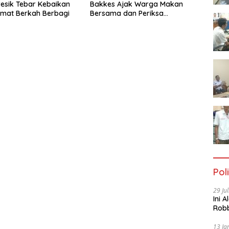
resik Tebar Kebaikan
Bakkes Ajak Warga Makan
umat Berkah Berbagi
Bersama dan Periksa
Kesehatan Gratis
Poli
29 Ju
Ini 
Robb
Cac
13 Ja