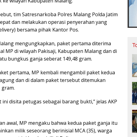
 ke wilayah Kabupaten Malang.
ebut, tim Satresnarkoba Polres Malang Polda Jatim
cepat dan melakukan operasi penyerahan yang
delivery) bersama pihak Kantor Pos.
Malang mengungkapkan, paket pertama diterima
T
ial MP di wilayah Pakisaji, Kabupaten Malang dan di
atu bungkus ganja seberat 149,48 gram.
aket pertama, MP kembali mengambil paket kedua
agung dan di dalam paket tersebut ditemukan
5 gram.
 ini disita petugas sebagai barang bukti,” jelas AKP
aan awal, MP mengaku bahwa kedua paket ganja itu
inkan milik seseorang berinisial MCA (35), warga