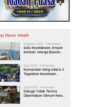
op News Week
8 Agustus 2026
0 Komentar
Satu Kecelakaan, Empat
Korban: Warga Bawan
Bertanya, Haruskah
Menunggu Tragedi
Berikutnya untuk
8 Juli 2026
0 Komentar
Mendapat Lampu Jalan?
Komandan Wing Udara 2
Tegaskan Kesetiaan
Tanpa Batas: Prajurit
Harus Menjadi Solusi,
Bukan Beban Satuan
8 Juli 2026
0 Komentar
Diduga Tidak Terima
Diberitakan Oknum Ketua
P3A Karya Naga,Ancam
dan Intimidasi Wartawan