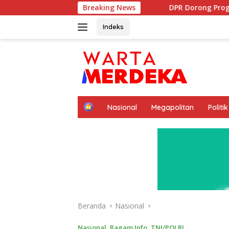
Langsung
DPR Dorong Program PTSL dan Percepatan
Breaking News
ke
konten
Indeks
H
Nasional
Megapolitan
Politik
o
m
e
Beranda
Nasional
Nasional
,
Ragam Info
,
TNI/POLRI