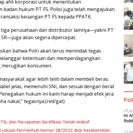
ap ahli korporasi untuk menentukan
 badan hukum PT FS. Polisi juga telah mengajukan
 transaksi keuangan PT FS kepada PPATK.
 tiga perusahaan dan distributor lainnya—yakni PT
T SR—juga akan segera dipercepat.
askan bahwa Polri akan terus menindak tegas
melanggar ketentuan dan memperdagangkan
g merugikan konsumen.
syarakat agar lebih teliti dalam membeli beras.
label jelas, memenuhi SNI, dan sesuai dengan berat
. Penegakan hukum ini kami harap menjadi efek jera
Poli
ha nakal,” tegasnya.(red/gat)
29 Ju
Ini 
Robb
SL dan Percepatan Sertifikasi Tanah Wakaf
Cac
Evaluasi Permenhub Nomor 28/2022: Biar Keselamatan
13 Ja