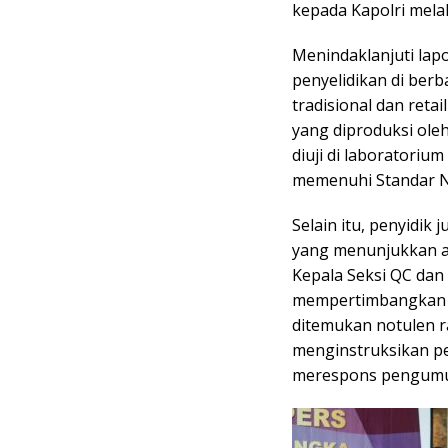
kepada Kapolri melal
Menindaklanjuti lap
penyelidikan di berba
tradisional dan reta
yang diproduksi ol
diuji di laboratoriu
memenuhi Standar Na
Selain itu, penyidi
yang menunjukkan ad
Kepala Seksi QC dan
mempertimbangkan p
ditemukan notulen ra
menginstruksikan p
merespons pengumu