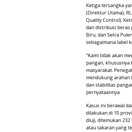
Ketiga tersangka ya
(Direktur Utama), RL
Quality Control). K
dan distribusi bera
Biru, dan Setra Pul
sebagaimana label k
“Kami tidak akan m
pangan, khususnya 
masyarakat. Penegak
mendukung arahan Pr
dan stabilitas pangan
pernyataannya.
Kasus ini berawal da
dilakukan di 10 prov
diuji, ditemukan 23
atau takaran yang t