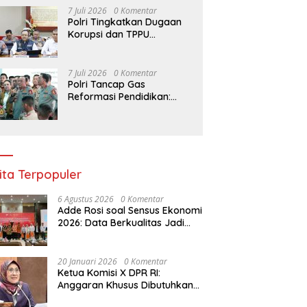
Budidaya Singkong
7 Juli 2026
0 Komentar
Polri Tingkatkan Dugaan
Korupsi dan TPPU
Pengadaan Batu Bara
PLTU ke Tahap Penyidikan,
Kerugian Negara
7 Juli 2026
0 Komentar
Diindikasikan Capai Rp5
Polri Tancap Gas
Triliun
Reformasi Pendidikan:
Kurikulum Berbasis HAM,
AI, dan Big Data Siap
Berlaku 2027
ita Terpopuler
6 Agustus 2026
0 Komentar
Adde Rosi soal Sensus Ekonomi
2026: Data Berkualitas Jadi
Kunci Pembangunan Indonesia
20 Januari 2026
0 Komentar
Ketua Komisi X DPR RI:
Anggaran Khusus Dibutuhkan
untuk Rehabilitasi &