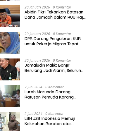
Rekonstruksi Sekolah Rusak
Akibat Bencana
20 Januari 2026
0 Komentar
Abidin Fikri Tekankan Batasan
Dana Jamaah dalam RUU Haji
untuk Lindungi Kepentingan
Calon Haji
20 Januari 2026
0 Komentar
DPR Dorong Penyaluran KUR
untuk Pekerja Migran Tepat
Waktu dan Tepat Sasaran
demi Perlindungan Ekonomi
PMI
20 Januari 2026
0 Komentar
Jamaludin Malik: Banjir
Berulang Jadi Alarm, Seluruh
Pertambangan Ilegal di
Indonesia Harus Ditertibkan
2 Juni 2024
0 Komentar
Lurah Marunda Dorong
Ratusan Pemuda Karang
Taruna Jakarta Utara Melek
Hukum Melalui Pelatihan Dasar
Paralegal Gratis Yang
2 Juni 2024
0 Komentar
Diadakan LBH JSB Indonesia
LBH JSB Indonesia Memuji
Kelurahan Rorotan atas
Dukungan Terhadap Pelatihan