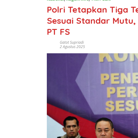
Polri Tetapkan Tiga 
Sesuai Standar Mutu,
PT FS
Gatot Supriadi
2 Agustus 2025