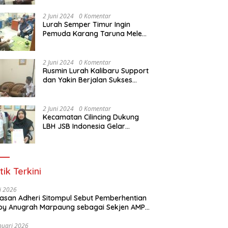
Dasar Paralegal Gratis Untuk
150 orang Pemuda Karang
2 Juni 2024
0 Komentar
Taruna di Jakarta Utara
Lurah Semper Timur Ingin
Pemuda Karang Taruna Melek
Hukum Melalui Pelatihan Dasar
Paralegal Gratis Yang
Diadakan LBH JSB Indonesia
2 Juni 2024
0 Komentar
Rusmin Lurah Kalibaru Support
dan Yakin Berjalan Sukses
Pelatihan Dasar Paralegal
Gratis Untuk Ratusan Karang
Taruna di Jakarta Utara
2 Juni 2024
0 Komentar
Kecamatan Cilincing Dukung
LBH JSB Indonesia Gelar
Pelatihan Dasar Paralegal
Gratis Untuk 150 orang
Pemuda Karang Taruna di
Jakarta Utara
tik Terkini
li 2026
Alasan Adheri Sitompul Sebut Pemberhentian
y Anugrah Marpaung sebagai Sekjen AMPI
at Hukum
nuari 2026