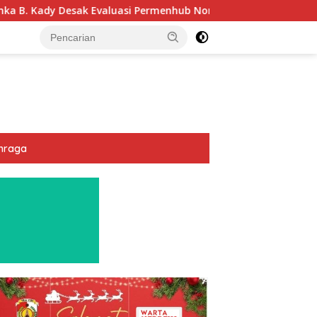
si Permenhub Nomor 28/2022: Biar Keselamatan Pelayaran Tak
hraga