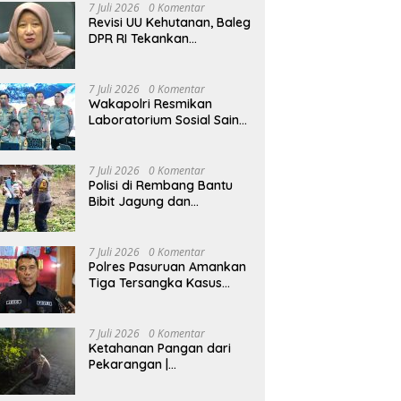
Kenaikan Pangkat Luar
7 Juli 2026
0 Komentar
Biasa Anumerta
Revisi UU Kehutanan, Baleg
DPR RI Tekankan
Pengukuhan Kawasan
Hutan Tak Boleh Dilakukan
Sepihak
7 Juli 2026
0 Komentar
Wakapolri Resmikan
Laboratorium Sosial Sains
dan Kelas Tematik, Akpol
Perkuat Scientific Policing
7 Juli 2026
0 Komentar
Polisi di Rembang Bantu
Bibit Jagung dan
Dampingi Petani Kelola
Lahan
7 Juli 2026
0 Komentar
Polres Pasuruan Amankan
Tiga Tersangka Kasus
Pencurian Sapi di Tutur
7 Juli 2026
0 Komentar
Ketahanan Pangan dari
Pekarangan |
Bhabinkamtibmas Ajak
Warga Lidah Wetan