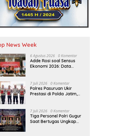
op News Week
6 Agustus 2026
0 Komentar
Adde Rosi soal Sensus
Ekonomi 2026: Data
Berkualitas Jadi Kunci
Pembangunan Indonesia
7 Juli 2026
0 Komentar
Polres Pasuruan Ukir
Prestasi di Polda Jatim,
Juara II Tertib Administrasi
Pelaporan DORS Dan
Ungkap Kasus
7 Juli 2026
0 Komentar
Tiga Personel Polri Gugur
Saat Bertugas Ungkap
Kasus Narkoba di
Katingan, Dianugerahi