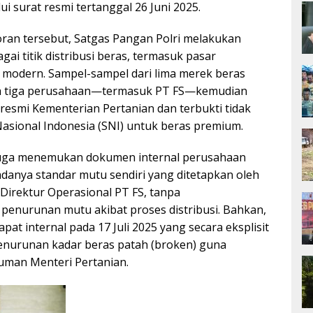
ui surat resmi tertanggal 26 Juni 2025.
oran tersebut, Satgas Pangan Polri melakukan
gai titik distribusi beras, termasuk pasar
il modern. Sampel-sampel dari lima merek beras
eh tiga perusahaan—termasuk PT FS—kemudian
m resmi Kementerian Pertanian dan terbukti tidak
sional Indonesia (SNI) untuk beras premium.
k juga menemukan dokumen internal perusahaan
anya standar mutu sendiri yang ditetapkan oleh
 Direktur Operasional PT FS, tanpa
enurunan mutu akibat proses distribusi. Bahkan,
pat internal pada 17 Juli 2025 yang secara eksplisit
enurunan kadar beras patah (broken) guna
man Menteri Pertanian.