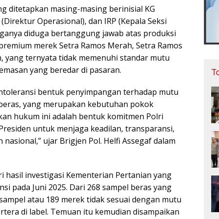
ng ditetapkan masing-masing berinisial KG
 (Direktur Operasional), dan IRP (Kepala Seksi
etiganya diduga bertanggung jawab atas produksi
s premium merek Setra Ramos Merah, Setra Ramos
en, yang ternyata tidak memenuhi standar mutu
emasan yang beredar di pasaran.
T
entoleransi bentuk penyimpangan terhadap mutu
beras, yang merupakan kebutuhan pokok
an hukum ini adalah bentuk komitmen Polri
esiden untuk menjaga keadilan, transparansi,
 nasional,” ujar Brigjen Pol. Helfi Assegaf dalam
ri hasil investigasi Kementerian Pertanian yang
insi pada Juni 2025. Dari 268 sampel beras yang
2 sampel atau 189 merek tidak sesuai dengan mutu
ertera di label. Temuan itu kemudian disampaikan