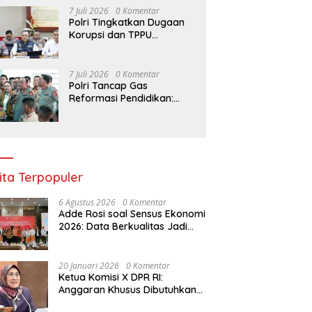
Budidaya Singkong
7 Juli 2026
0 Komentar
Polri Tingkatkan Dugaan
Korupsi dan TPPU
Pengadaan Batu Bara
PLTU ke Tahap Penyidikan,
Kerugian Negara
7 Juli 2026
0 Komentar
Diindikasikan Capai Rp5
Polri Tancap Gas
Triliun
Reformasi Pendidikan:
Kurikulum Berbasis HAM,
AI, dan Big Data Siap
Berlaku 2027
ita Terpopuler
6 Agustus 2026
0 Komentar
Adde Rosi soal Sensus Ekonomi
2026: Data Berkualitas Jadi
Kunci Pembangunan Indonesia
20 Januari 2026
0 Komentar
Ketua Komisi X DPR RI:
Anggaran Khusus Dibutuhkan
untuk Rehabilitasi &