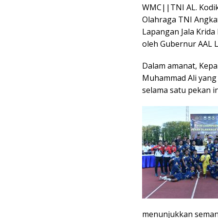
WMC||TNI AL. Kodikl
Olahraga TNI Angkat
Lapangan Jala Krida
oleh Gubernur AAL L
Dalam amanat, Kepal
Muhammad Ali yang 
selama satu pekan in
menunjukkan semanga