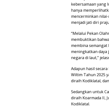
kebersamaan yang lu
hanya memperlihatka
mencerminkan nilai-ni
menjadi jati diri praj
“Melalui Pekan Olah
membuktikan bahwa o
membina semangat k
meningkatkan daya j
negara di laut,” jelas
Adapun hasil secara
Wiltim Tahun 2025 yak
diraih Kodiklatal, da
Sedangkan untuk Cabo
diraih Koarmada II, J
Kodiklatal.