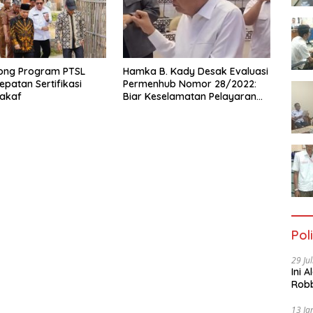
ong Program PTSL
Hamka B. Kady Desak Evaluasi
epatan Sertifikasi
Permenhub Nomor 28/2022:
akaf
Biar Keselamatan Pelayaran
Tak Lagi Hanya Bertumpu
pada Administrasi SPB
Poli
29 Ju
Ini 
Robb
Cac
13 Ja