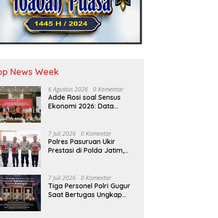
op News Week
6 Agustus 2026
0 Komentar
Adde Rosi soal Sensus
Ekonomi 2026: Data
Berkualitas Jadi Kunci
Pembangunan Indonesia
7 Juli 2026
0 Komentar
Polres Pasuruan Ukir
Prestasi di Polda Jatim,
Juara II Tertib Administrasi
Pelaporan DORS Dan
Ungkap Kasus
7 Juli 2026
0 Komentar
Tiga Personel Polri Gugur
Saat Bertugas Ungkap
Kasus Narkoba di
Katingan, Dianugerahi