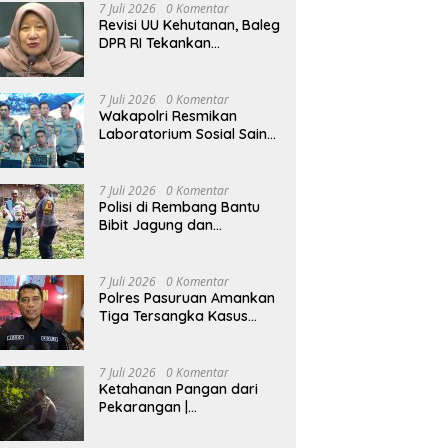
Kenaikan Pangkat Luar
7 Juli 2026
0 Komentar
Biasa Anumerta
Revisi UU Kehutanan, Baleg
DPR RI Tekankan
Pengukuhan Kawasan
Hutan Tak Boleh Dilakukan
Sepihak
7 Juli 2026
0 Komentar
Wakapolri Resmikan
Laboratorium Sosial Sains
dan Kelas Tematik, Akpol
Perkuat Scientific Policing
7 Juli 2026
0 Komentar
Polisi di Rembang Bantu
Bibit Jagung dan
Dampingi Petani Kelola
Lahan
7 Juli 2026
0 Komentar
Polres Pasuruan Amankan
Tiga Tersangka Kasus
Pencurian Sapi di Tutur
7 Juli 2026
0 Komentar
Ketahanan Pangan dari
Pekarangan |
Bhabinkamtibmas Ajak
Warga Lidah Wetan