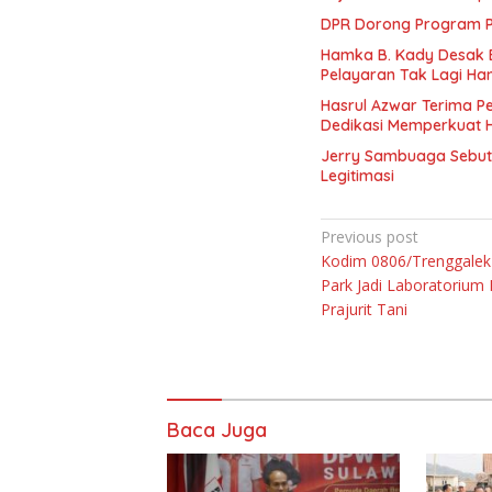
DPR Dorong Program PT
Hamka B. Kady Desak 
Pelayaran Tak Lagi Ha
Hasrul Azwar Terima P
Dedikasi Memperkuat 
Jerry Sambuaga Sebut 
Legitimasi
Navigasi
Previous post
Kodim 0806/Trenggalek
pos
Park Jadi Laboratorium 
Prajurit Tani
Baca Juga