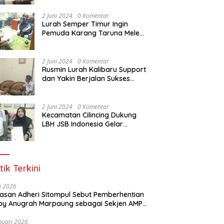
Dasar Paralegal Gratis Untuk
150 orang Pemuda Karang
2 Juni 2024
0 Komentar
Taruna di Jakarta Utara
Lurah Semper Timur Ingin
Pemuda Karang Taruna Melek
Hukum Melalui Pelatihan Dasar
Paralegal Gratis Yang
Diadakan LBH JSB Indonesia
2 Juni 2024
0 Komentar
Rusmin Lurah Kalibaru Support
dan Yakin Berjalan Sukses
Pelatihan Dasar Paralegal
Gratis Untuk Ratusan Karang
Taruna di Jakarta Utara
2 Juni 2024
0 Komentar
Kecamatan Cilincing Dukung
LBH JSB Indonesia Gelar
Pelatihan Dasar Paralegal
Gratis Untuk 150 orang
Pemuda Karang Taruna di
Jakarta Utara
tik Terkini
li 2026
Alasan Adheri Sitompul Sebut Pemberhentian
y Anugrah Marpaung sebagai Sekjen AMPI
at Hukum
nuari 2026