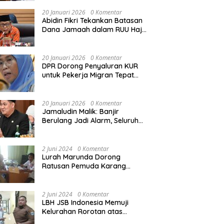
Rekonstruksi Sekolah Rusak
Akibat Bencana
20 Januari 2026
0 Komentar
Abidin Fikri Tekankan Batasan
Dana Jamaah dalam RUU Haji
untuk Lindungi Kepentingan
Calon Haji
20 Januari 2026
0 Komentar
DPR Dorong Penyaluran KUR
untuk Pekerja Migran Tepat
Waktu dan Tepat Sasaran
demi Perlindungan Ekonomi
PMI
20 Januari 2026
0 Komentar
Jamaludin Malik: Banjir
Berulang Jadi Alarm, Seluruh
Pertambangan Ilegal di
Indonesia Harus Ditertibkan
2 Juni 2024
0 Komentar
Lurah Marunda Dorong
Ratusan Pemuda Karang
Taruna Jakarta Utara Melek
Hukum Melalui Pelatihan Dasar
Paralegal Gratis Yang
2 Juni 2024
0 Komentar
Diadakan LBH JSB Indonesia
LBH JSB Indonesia Memuji
Kelurahan Rorotan atas
Dukungan Terhadap Pelatihan