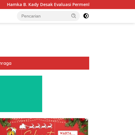
Evaluasi Permenhub Nomor 28/2022: Biar Keselamatan Pelayar
hraga