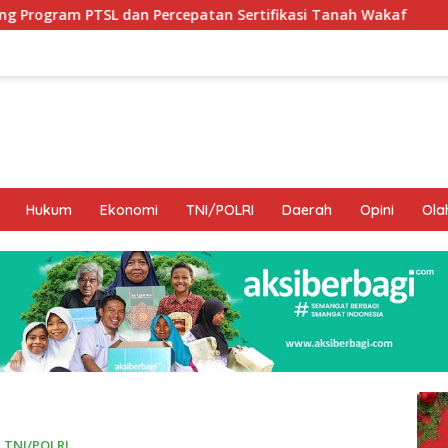
epatan Sertifikasi Tanah Wakaf
Hamka B. Kady Desak 
Hukum
Ekonomi
TNI/POLRI
Daerah
Opini
Ola
,
TNI/POLRI