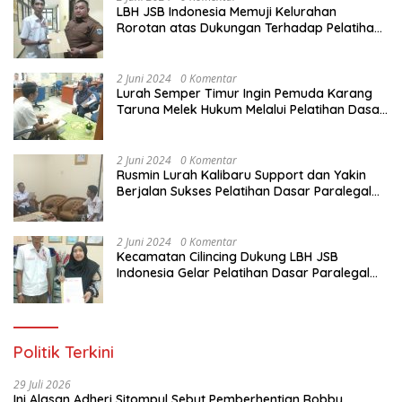
LBH JSB Indonesia Memuji Kelurahan
Rorotan atas Dukungan Terhadap Pelatihan
Dasar Paralegal Gratis Untuk 150 orang
Pemuda Karang Taruna di Jakarta Utara
2 Juni 2024
0 Komentar
Lurah Semper Timur Ingin Pemuda Karang
Taruna Melek Hukum Melalui Pelatihan Dasar
Paralegal Gratis Yang Diadakan LBH JSB
Indonesia
2 Juni 2024
0 Komentar
Rusmin Lurah Kalibaru Support dan Yakin
Berjalan Sukses Pelatihan Dasar Paralegal
Gratis Untuk Ratusan Karang Taruna di
Jakarta Utara
2 Juni 2024
0 Komentar
Kecamatan Cilincing Dukung LBH JSB
Indonesia Gelar Pelatihan Dasar Paralegal
Gratis Untuk 150 orang Pemuda Karang
Taruna di Jakarta Utara
Politik Terkini
29 Juli 2026
Ini Alasan Adheri Sitompul Sebut Pemberhentian Robby