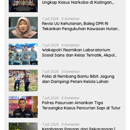
Ungkap Kasus Narkoba di Katingan,
Dianugerahi Kenaikan Pangkat Luar
Biasa Anumerta
7 Juli 2026
0 Komentar
Revisi UU Kehutanan, Baleg DPR RI
Tekankan Pengukuhan Kawasan Hutan
Tak Boleh Dilakukan Sepihak
7 Juli 2026
0 Komentar
Wakapolri Resmikan Laboratorium
Sosial Sains dan Kelas Tematik, Akpol
Perkuat Scientific Policing
7 Juli 2026
0 Komentar
Polisi di Rembang Bantu Bibit Jagung
dan Dampingi Petani Kelola Lahan
7 Juli 2026
0 Komentar
Polres Pasuruan Amankan Tiga
Tersangka Kasus Pencurian Sapi di Tutur
7 Juli 2026
0 Komentar
Ketahanan Pangan dari Pekarangan |