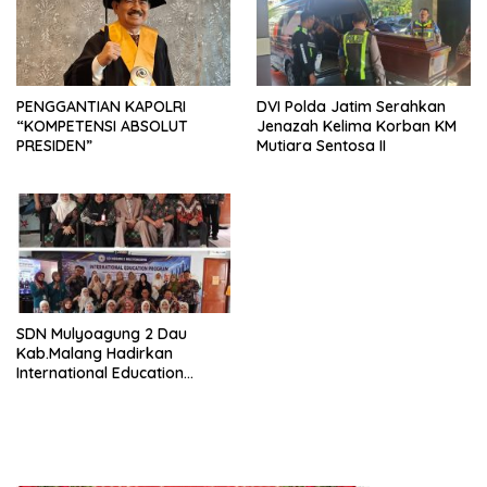
PENGGANTIAN KAPOLRI
DVI Polda Jatim Serahkan
“KOMPETENSI ABSOLUT
Jenazah Kelima Korban KM
PRESIDEN”
Mutiara Sentosa II
SDN Mulyoagung 2 Dau
Kab.Malang Hadirkan
International Education
Program, Bangun Wawasan
Global Siswa melalui
Kolaborasi Internasional