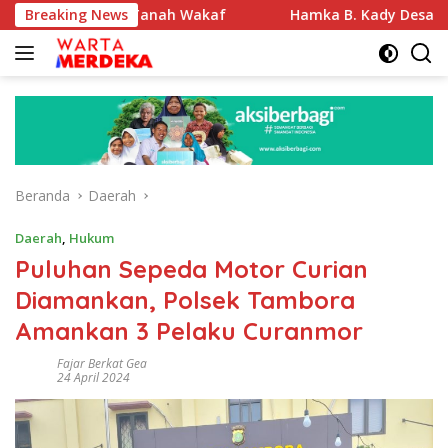
Langsung
fikasi Tanah Wakaf
Breaking News
Hamka B. Kady Desak Evaluasi Per
ke
konten
Beranda
Daerah
Daerah
,
Hukum
Puluhan Sepeda Motor Curian
Diamankan, Polsek Tambora
Amankan 3 Pelaku Curanmor
Fajar Berkat Gea
24 April 2024