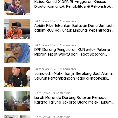
Ketua Komisi X DPR RI: Anggaran Khusus
Dibutuhkan untuk Rehabilitasi & Rekonstruksi
Sekolah Rusak Akibat Bencana
20 Januari 2026
0 Komentar
Abidin Fikri Tekankan Batasan Dana Jamaah
dalam RUU Haji untuk Lindungi Kepentingan
Calon Haji
20 Januari 2026
0 Komentar
DPR Dorong Penyaluran KUR untuk Pekerja
Migran Tepat Waktu dan Tepat Sasaran
demi Perlindungan Ekonomi PMI
20 Januari 2026
0 Komentar
Jamaludin Malik: Banjir Berulang Jadi Alarm,
Seluruh Pertambangan Ilegal di Indonesia
Harus Ditertibkan
2 Juni 2024
0 Komentar
Lurah Marunda Dorong Ratusan Pemuda
Karang Taruna Jakarta Utara Melek Hukum
Melalui Pelatihan Dasar Paralegal Gratis
Yang Diadakan LBH JSB Indonesia
2 Juni 2024
0 Komentar