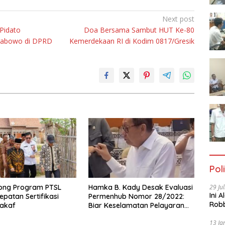
Next post
 Pidato
Doa Bersama Sambut HUT Ke-80
rabowo di DPRD
Kemerdekaan RI di Kodim 0817/Gresik
Poli
ong Program PTSL
Hamka B. Kady Desak Evaluasi
29 Ju
Ini 
epatan Sertifikasi
Permenhub Nomor 28/2022:
Robb
akaf
Biar Keselamatan Pelayaran
Cac
Tak Lagi Hanya Bertumpu
13 Ja
pada Administrasi SPB