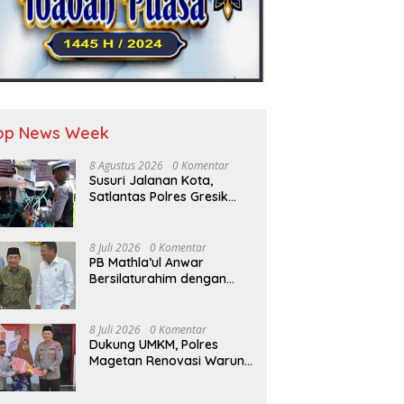
op News Week
8 Agustus 2026
0 Komentar
Susuri Jalanan Kota,
Satlantas Polres Gresik
Tebar Kebaikan Lewat
Jumat Berkah Berbagi
8 Juli 2026
0 Komentar
PB Mathla’ul Anwar
Bersilaturahim dengan
Kepala BIN Jenderal TNI
(Purn.) Muhammad
Herindra: Bahas Komitmen
8 Juli 2026
0 Komentar
Rekat Persatuan dan
Dukung UMKM, Polres
Kemajuan NKRI
Magetan Renovasi Warung
Bu Tiyem di Hari
Bhayangkara ke – 80