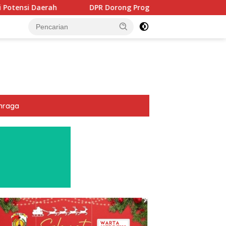
DPR Dorong Program PTSL dan Percepatan Sertifikasi Tanah Wa
hraga