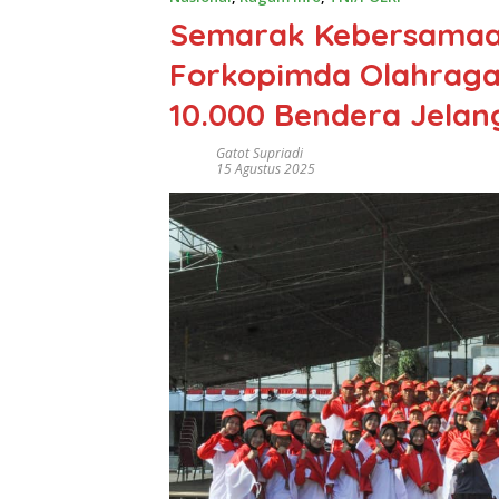
Semarak Kebersamaan
Forkopimda Olahraga
10.000 Bendera Jelan
Gatot Supriadi
15 Agustus 2025