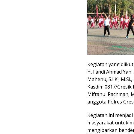
Kegiatan yang diikuti
H. Fandi Ahmad Yani,
Mahenu, S.I.K., M.Si.
Kasdim 0817/Gresik M
Miftahul Rachman, M
anggota Polres Gres
Kegiatan ini menjad
masyarakat untuk m
mengibarkan bendera