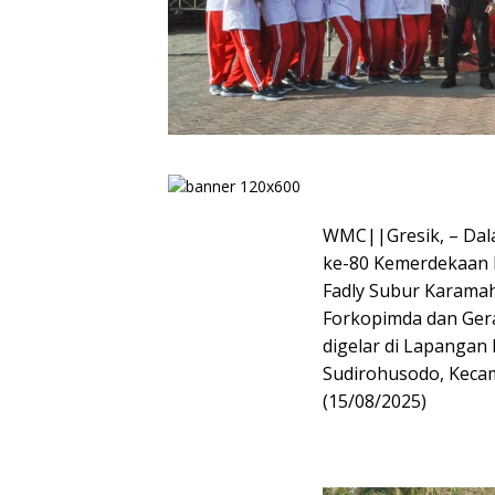
WMC||Gresik, – Dal
ke-80 Kemerdekaan R
Fadly Subur Karamah
Forkopimda dan Ger
digelar di Lapangan 
Sudirohusodo, Keca
(15/08/2025)