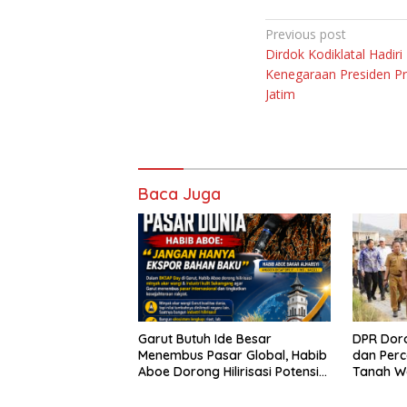
Navigasi
Previous post
Dirdok Kodiklatal Hadiri
pos
Kenegaraan Presiden P
Jatim
Baca Juga
Garut Butuh Ide Besar
DPR Dor
Menembus Pasar Global, Habib
dan Perc
Aboe Dorong Hilirisasi Potensi
Tanah W
Daerah