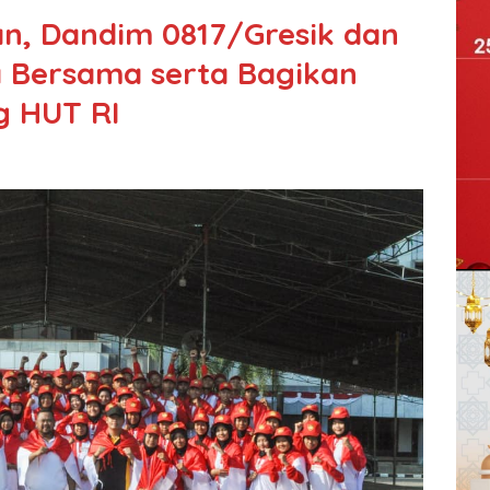
, Dandim 0817/Gresik dan
 Bersama serta Bagikan
g HUT RI