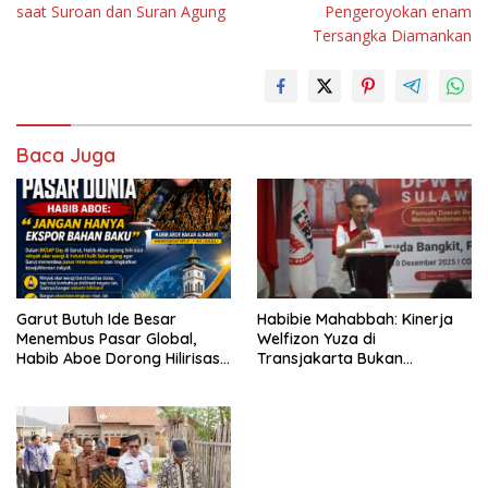
saat Suroan dan Suran Agung
Pengeroyokan enam
Tersangka Diamankan
Baca Juga
Garut Butuh Ide Besar
Habibie Mahabbah: Kinerja
Menembus Pasar Global,
Welfizon Yuza di
Habib Aboe Dorong Hilirisasi
Transjakarta Bukan
Potensi Daerah
Kebetulan, Sejak Dulu Sudah
Berprestasi