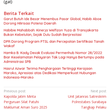
(gat)
Berita Terkait
Garut Butuh Ide Besar Menembus Pasar Global, Habib Aboe
Dorong Hilirisasi Potensi Daerah
Habibie Mahabbah: Kinerja Welfizon Yuza di Transjakarta
Bukan Kebetulan, Sejak Dulu Sudah Berprestasi
DPR Dorong Program PTSL dan Percepatan Sertifikasi Tanah
Wakaf
Hamka B. Kady Desak Evaluasi Permenhub Nomor 28/2022:
Biar Keselamatan Pelayaran Tak Lagi Hanya Bertumpu pada
Administrasi SPB
Hasrul Azwar Terima Penghargaan Tertinggi Kerajaan
Maroko, Apresiasi atas Dedikasi Memperkuat Hubungan
Indonesia-Maroko
Navigasi
Previous post
Next post
Kapolda Jatim Minta
Unit Jatanras Satreskrim
pos
Perguruan Silat Patuhi
Polrestabes Surabaya
Maklumat Aman Suro 2025
Tangkap Pelaku