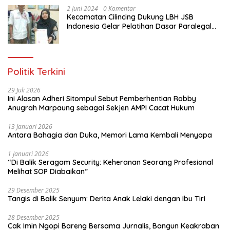
merawat hutan kita, sehingga kemudian
2 Juni 2024
0 Komentar
semuanya bisa terjaga untuk
Kecamatan Cilincing Dukung LBH JSB
masyarakat, untuk anak-anak cucu kita,
Indonesia Gelar Pelatihan Dasar Paralegal
untuk generasi yang akan datang,”
Gratis Untuk 150 orang Pemuda Karang
tambah Sigit mengakhiri. red/tim
Taruna di Jakarta Utara
Politik Terkini
29 Juli 2026
Ini Alasan Adheri Sitompul Sebut Pemberhentian Robby
Anugrah Marpaung sebagai Sekjen AMPI Cacat Hukum
13 Januari 2026
Antara Bahagia dan Duka, Memori Lama Kembali Menyapa
1 Januari 2026
“Di Balik Seragam Security: Keheranan Seorang Profesional
Melihat SOP Diabaikan”
29 Desember 2025
Tangis di Balik Senyum: Derita Anak Lelaki dengan Ibu Tiri
28 Desember 2025
Cak Imin Ngopi Bareng Bersama Jurnalis, Bangun Keakraban