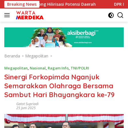
Langsung
Dorong Hilirisasi Potensi Daerah
Breaking News
DPR Dorong Program P
ke
konten
Beranda
Megapolitan
Megapolitan
,
Nasional
,
Ragam Info
,
TNI/POLRI
Sinergi Forkopimda Nganjuk
Semarakkan Olahraga Bersama
Sambut Hari Bhayangkara ke-79
Gatot Supriadi
25 Juni 2025