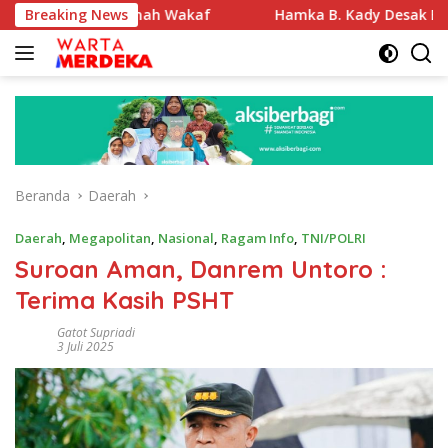
Langsung
kasi Tanah Wakaf
Breaking News
Hamka B. Kady Desak Evaluasi Perme
ke
konten
Beranda
Daerah
Daerah
,
Megapolitan
,
Nasional
,
Ragam Info
,
TNI/POLRI
Suroan Aman, Danrem Untoro :
Terima Kasih PSHT
Gatot Supriadi
3 Juli 2025