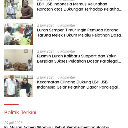
LBH JSB Indonesia Memuji Kelurahan
Rorotan atas Dukungan Terhadap Pelatihan
Dasar Paralegal Gratis Untuk 150 orang
Pemuda Karang Taruna di Jakarta Utara
2 Juni 2024
0 Komentar
Lurah Semper Timur Ingin Pemuda Karang
Taruna Melek Hukum Melalui Pelatihan Dasar
Paralegal Gratis Yang Diadakan LBH JSB
Indonesia
2 Juni 2024
0 Komentar
Rusmin Lurah Kalibaru Support dan Yakin
Berjalan Sukses Pelatihan Dasar Paralegal
Gratis Untuk Ratusan Karang Taruna di
Jakarta Utara
2 Juni 2024
0 Komentar
Kecamatan Cilincing Dukung LBH JSB
Indonesia Gelar Pelatihan Dasar Paralegal
Gratis Untuk 150 orang Pemuda Karang
Taruna di Jakarta Utara
Politik Terkini
29 Juli 2026
Ini Alasan Adheri Sitompul Sebut Pemberhentian Robby