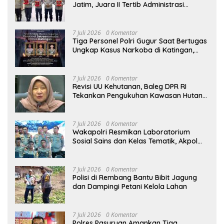
Jatim, Juara II Tertib Administrasi
Pelaporan DORS Dan Ungkap Kasus
7 Juli 2026
0 Komentar
Tiga Personel Polri Gugur Saat Bertugas
Ungkap Kasus Narkoba di Katingan,
Dianugerahi Kenaikan Pangkat Luar
Biasa Anumerta
7 Juli 2026
0 Komentar
Revisi UU Kehutanan, Baleg DPR RI
Tekankan Pengukuhan Kawasan Hutan
Tak Boleh Dilakukan Sepihak
7 Juli 2026
0 Komentar
Wakapolri Resmikan Laboratorium
Sosial Sains dan Kelas Tematik, Akpol
Perkuat Scientific Policing
7 Juli 2026
0 Komentar
Polisi di Rembang Bantu Bibit Jagung
dan Dampingi Petani Kelola Lahan
7 Juli 2026
0 Komentar
Polres Pasuruan Amankan Tiga