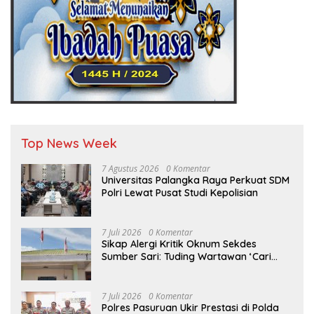
Top News Week
7 Agustus 2026
0 Komentar
Universitas Palangka Raya Perkuat SDM
Polri Lewat Pusat Studi Kepolisian
7 Juli 2026
0 Komentar
Sikap Alergi Kritik Oknum Sekdes
Sumber Sari: Tuding Wartawan ‘Cari
Kesalahan’ Saat Dipertanyakan Soal
Bendera Lusuh dan Layanan PATEN
CETAR yang Diduga Mandek
7 Juli 2026
0 Komentar
Polres Pasuruan Ukir Prestasi di Polda