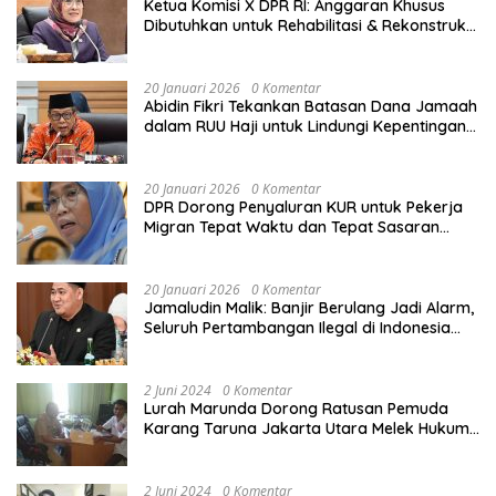
Ketua Komisi X DPR RI: Anggaran Khusus
Dibutuhkan untuk Rehabilitasi & Rekonstruksi
Sekolah Rusak Akibat Bencana
20 Januari 2026
0 Komentar
Abidin Fikri Tekankan Batasan Dana Jamaah
dalam RUU Haji untuk Lindungi Kepentingan
Calon Haji
20 Januari 2026
0 Komentar
DPR Dorong Penyaluran KUR untuk Pekerja
Migran Tepat Waktu dan Tepat Sasaran
demi Perlindungan Ekonomi PMI
20 Januari 2026
0 Komentar
Jamaludin Malik: Banjir Berulang Jadi Alarm,
Seluruh Pertambangan Ilegal di Indonesia
Harus Ditertibkan
2 Juni 2024
0 Komentar
Lurah Marunda Dorong Ratusan Pemuda
Karang Taruna Jakarta Utara Melek Hukum
Melalui Pelatihan Dasar Paralegal Gratis
Yang Diadakan LBH JSB Indonesia
2 Juni 2024
0 Komentar