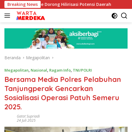
Langsung
 Aboe Dorong Hilirisasi Potensi Daerah
Breaking News
DPR Dorong Pro
ke
konten
Beranda
Megapolitan
Megapolitan
,
Nasional
,
Ragam Info
,
TNI/POLRI
Bersama Media Polres Pelabuhan
Tanjungperak Gencarkan
Sosialisasi Operasi Patuh Semeru
2025.
Gatot Supriadi
24 Juli 2025