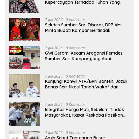
Kepercayaan Terhadap Tuhan Yang
Maha Esa, Hizkia: Pelaksanaan Amanat
Konstitusi
7 Juli 2026
0 Komentar
Sekdes Sumber Sari Disorot, DPP AMI
Minta Bupati Kampar Bertindak
7 Juli 2026
0 Komentar
GWI Geram! Kecam Arogansi Pemdes
Sumber Sari Kampar yang Abai
Lambang Negara dan Alergi Kritik
Jurnalis
7 Juli 2026
0 Komentar
Kunjungi Kanwil ATR/BPN Banten, Jazuli
Bahas Sertifikasi Tanah Wakaf dan
Perlindungan Lahan Pertanian Rakyat
7 Juli 2026
0 Komentar
Integritas Harga Mati, Sebelum Tindak
Masyarakat, Kasat Reskoba Pastikan
Seluruh Anggota Bebas Narkotika
7 Juli 2026
0 Komentar
Amin Sebut Tantangan Besar