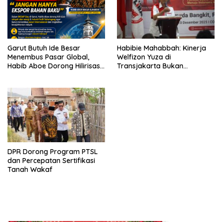
Garut Butuh Ide Besar
Habibie Mahabbah: Kinerja
Menembus Pasar Global,
Welfizon Yuza di
Habib Aboe Dorong Hilirisasi
Transjakarta Bukan
Potensi Daerah
Kebetulan, Sejak Dulu Sudah
Berprestasi
DPR Dorong Program PTSL
dan Percepatan Sertifikasi
Tanah Wakaf