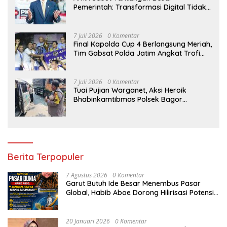
Pemerintah: Transformasi Digital Tidak
Hanya Melahirkan Konsumen, tapi
Dorong Banyak Pelaku Usaha Digital
7 Juli 2026
0 Komentar
Final Kapolda Cup 4 Berlangsung Meriah,
Tim Gabsat Polda Jatim Angkat Trofi
Juara
7 Juli 2026
0 Komentar
Tuai Pujian Warganet, Aksi Heroik
Bhabinkamtibmas Polsek Bagor
Selamatkan Bayi Korban Kecelakaan
Bus di Nganjuk
Berita Terpopuler
7 Agustus 2026
0 Komentar
Garut Butuh Ide Besar Menembus Pasar
Global, Habib Aboe Dorong Hilirisasi Potensi
Daerah
20 Januari 2026
0 Komentar