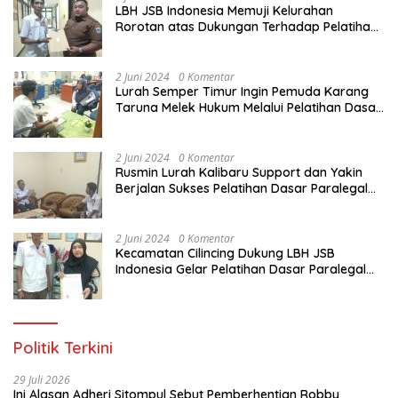
LBH JSB Indonesia Memuji Kelurahan
Rorotan atas Dukungan Terhadap Pelatihan
Dasar Paralegal Gratis Untuk 150 orang
Pemuda Karang Taruna di Jakarta Utara
2 Juni 2024
0 Komentar
Lurah Semper Timur Ingin Pemuda Karang
Taruna Melek Hukum Melalui Pelatihan Dasar
Paralegal Gratis Yang Diadakan LBH JSB
Indonesia
2 Juni 2024
0 Komentar
Rusmin Lurah Kalibaru Support dan Yakin
Berjalan Sukses Pelatihan Dasar Paralegal
Gratis Untuk Ratusan Karang Taruna di
Jakarta Utara
2 Juni 2024
0 Komentar
Kecamatan Cilincing Dukung LBH JSB
Indonesia Gelar Pelatihan Dasar Paralegal
Gratis Untuk 150 orang Pemuda Karang
Taruna di Jakarta Utara
Politik Terkini
29 Juli 2026
Ini Alasan Adheri Sitompul Sebut Pemberhentian Robby