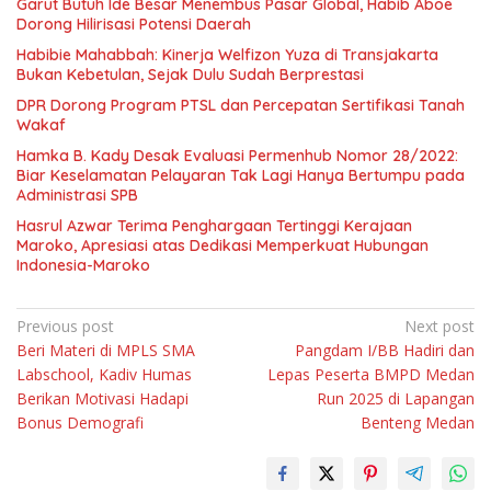
Garut Butuh Ide Besar Menembus Pasar Global, Habib Aboe
Dorong Hilirisasi Potensi Daerah
Habibie Mahabbah: Kinerja Welfizon Yuza di Transjakarta
Bukan Kebetulan, Sejak Dulu Sudah Berprestasi
DPR Dorong Program PTSL dan Percepatan Sertifikasi Tanah
Wakaf
Hamka B. Kady Desak Evaluasi Permenhub Nomor 28/2022:
Biar Keselamatan Pelayaran Tak Lagi Hanya Bertumpu pada
Administrasi SPB
Hasrul Azwar Terima Penghargaan Tertinggi Kerajaan
Maroko, Apresiasi atas Dedikasi Memperkuat Hubungan
Indonesia-Maroko
Navigasi
Previous post
Next post
Beri Materi di MPLS SMA
Pangdam I/BB Hadiri dan
pos
Labschool, Kadiv Humas
Lepas Peserta BMPD Medan
Berikan Motivasi Hadapi
Run 2025 di Lapangan
Bonus Demografi
Benteng Medan