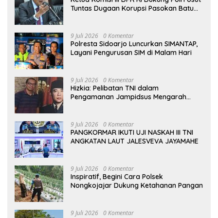
Tuntas Dugaan Korupsi Pasokan Batu
Bara PLTU
9 Juli 2026
0 Komentar
Polresta Sidoarjo Luncurkan SIMANTAP,
Layani Pengurusan SIM di Malam Hari
9 Juli 2026
0 Komentar
Hizkia: Pelibatan TNI dalam
Pengamanan Jampidsus Mengarah
pada Militerisasi Penegakan Hukum
9 Juli 2026
0 Komentar
PANGKORMAR IKUTI UJI NASKAH III TNI
ANGKATAN LAUT JALESVEVA JAYAMAHE
9 Juli 2026
0 Komentar
Inspiratif, Begini Cara Polsek
Nongkojajar Dukung Ketahanan Pangan
9 Juli 2026
0 Komentar