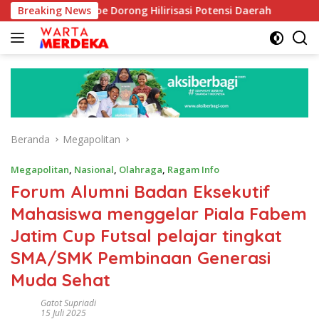
Langsung
 Aboe Dorong Hilirisasi Potensi Daerah
Breaking News
DPR Dorong Pro
ke
konten
Beranda
Megapolitan
Megapolitan
,
Nasional
,
Olahraga
,
Ragam Info
Forum Alumni Badan Eksekutif
Mahasiswa menggelar Piala Fabem
Jatim Cup Futsal pelajar tingkat
SMA/SMK Pembinaan Generasi
Muda Sehat
Gatot Supriadi
15 Juli 2025