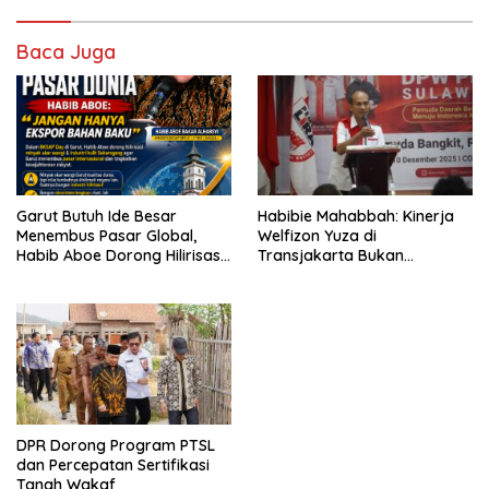
Baca Juga
Garut Butuh Ide Besar
Habibie Mahabbah: Kinerja
Menembus Pasar Global,
Welfizon Yuza di
Habib Aboe Dorong Hilirisasi
Transjakarta Bukan
Potensi Daerah
Kebetulan, Sejak Dulu Sudah
Berprestasi
DPR Dorong Program PTSL
dan Percepatan Sertifikasi
Tanah Wakaf