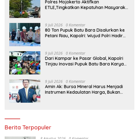
Polres Mojokerto Aktifkan
ETLE,Tingkatkan Kepatuhan Masyarakat
Dalam Berkendara
9 Juli 2026
0 Komentar
80 Ton Pupuk Batu Bara Disalurkan ke
Petani Riau, Kapolri: Wujud Polri Hadir
untuk Masyarakat
9 Juli 2026
0 Komentar
Dari Kampar ke Pasar Global, Kapolri
Tinjau Inovasi Pupuk Batu Bara Karya
Anak Bangsa
9 Juli 2026
0 Komentar
Amin Ak: Bursa Mineral Harus Menjadi
Instrumen Kedaulatan Harga, Bukan
Sekadar Lembaga Baru
Berita Terpopuler
8 Agustus 2026
0 Komentar