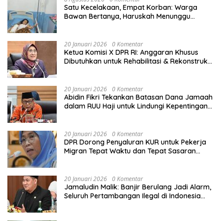
Satu Kecelakaan, Empat Korban: Warga
Bawan Bertanya, Haruskah Menunggu
Tragedi Berikutnya untuk Mendapat Lampu
Jalan?
20 Januari 2026
0 Komentar
Ketua Komisi X DPR RI: Anggaran Khusus
Dibutuhkan untuk Rehabilitasi & Rekonstruksi
Sekolah Rusak Akibat Bencana
20 Januari 2026
0 Komentar
Abidin Fikri Tekankan Batasan Dana Jamaah
dalam RUU Haji untuk Lindungi Kepentingan
Calon Haji
20 Januari 2026
0 Komentar
DPR Dorong Penyaluran KUR untuk Pekerja
Migran Tepat Waktu dan Tepat Sasaran
demi Perlindungan Ekonomi PMI
20 Januari 2026
0 Komentar
Jamaludin Malik: Banjir Berulang Jadi Alarm,
Seluruh Pertambangan Ilegal di Indonesia
Harus Ditertibkan