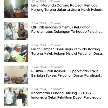
2 Juni 2024
0 Komentar
Lurah Marunda Dorong Ratusan Pemuda
Karang Taruna Jakarta Utara Melek Hukum
Melalui Pelatihan Dasar Paralegal Gratis
Yang Diadakan LBH JSB Indonesia
2 Juni 2024
0 Komentar
LBH JSB Indonesia Memuji Kelurahan
Rorotan atas Dukungan Terhadap Pelatihan
Dasar Paralegal Gratis Untuk 150 orang
Pemuda Karang Taruna di Jakarta Utara
2 Juni 2024
0 Komentar
Lurah Semper Timur Ingin Pemuda Karang
Taruna Melek Hukum Melalui Pelatihan Dasar
Paralegal Gratis Yang Diadakan LBH JSB
Indonesia
2 Juni 2024
0 Komentar
Rusmin Lurah Kalibaru Support dan Yakin
Berjalan Sukses Pelatihan Dasar Paralegal
Gratis Untuk Ratusan Karang Taruna di
Jakarta Utara
2 Juni 2024
0 Komentar
Kecamatan Cilincing Dukung LBH JSB
Indonesia Gelar Pelatihan Dasar Paralegal
Gratis Untuk 150 orang Pemuda Karang
Taruna di Jakarta Utara