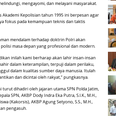
elindungi, mengayomi, dan melayani masyarakat.
s Akademi Kepolisian tahun 1995 ini berpesan agar
nya fokus pada kemampuan teknis dan taktis
aman mendalam terhadap doktrin Polri akan
 polisi masa depan yang profesional dan modern.
ikan inilah kami berharap akan lahir insan-insan
hir dalam keterampilan, terpuji dalam perilaku,
gul dalam kualitas sumber daya manusia. Itulah
nantikan dan dicintai oleh rakyat,” pungkasnya.
i turut dihadiri oleh jajaran utama SPN Polda Jatim,
epala SPN, AKBP Dody Indra Eka Putra, S.I.K., M.H.,
iswa (Kakorsis), AKBP Agung Setyono, S.S., M.H.,
aran pengasuh.