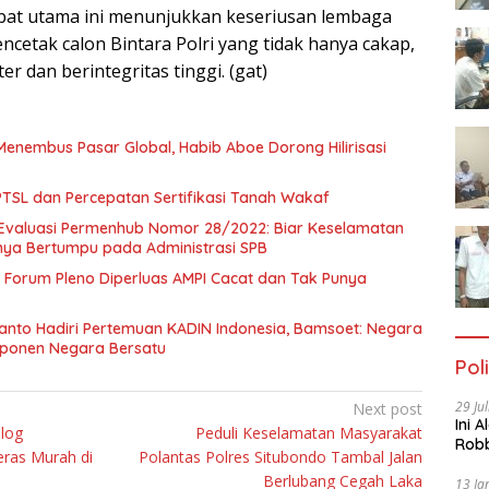
bat utama ini menunjukkan keseriusan lembaga
cetak calon Bintara Polri yang tidak hanya cakap,
er dan berintegritas tinggi. (gat)
Menembus Pasar Global, Habib Aboe Dorong Hilirisasi
SL dan Percepatan Sertifikasi Tanah Wakaf
Evaluasi Permenhub Nomor 28/2022: Biar Keselamatan
nya Bertumpu pada Administrasi SPB
Forum Pleno Diperluas AMPI Cacat dan Tak Punya
anto Hadiri Pertemuan KADIN Indonesia, Bamsoet: Negara
mponen Negara Bersatu
Poli
29 Ju
Next post
Ini 
ulog
Peduli Keselamatan Masyarakat
Robb
ras Murah di
Polantas Polres Situbondo Tambal Jalan
Cac
Berlubang Cegah Laka
13 Ja