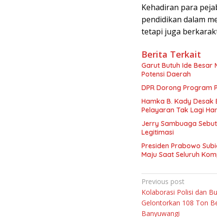
Kehadiran para peja
pendidikan dalam men
tetapi juga berkarakt
Berita Terkait
Garut Butuh Ide Besar 
Potensi Daerah
DPR Dorong Program PT
Hamka B. Kady Desak 
Pelayaran Tak Lagi Ha
Jerry Sambuaga Sebut 
Legitimasi
Presiden Prabowo Subi
Maju Saat Seluruh Ko
Navigasi
Previous post
Kolaborasi Polisi dan B
pos
Gelontorkan 108 Ton Be
Banyuwangi