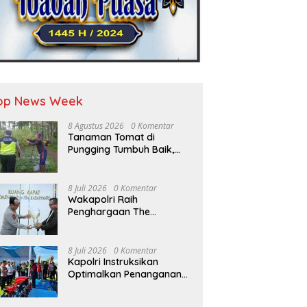
op News Week
8 Agustus 2026
0 Komentar
Tanaman Tomat di
Pungging Tumbuh Baik,
Bhabinkamtibmas Dukung
Suksesnya Ketahanan
Pangan Nasional
8 Juli 2026
0 Komentar
Wakapolri Raih
Penghargaan The
Visionary Leader of
National Security,
Akademisi Apresiasi
8 Juli 2026
0 Komentar
Reformasi dan
Kapolri Instruksikan
Transformasi Polri
Optimalkan Penanganan
Karhutla di Riau WMC||
Riau – Kapolri Jenderal