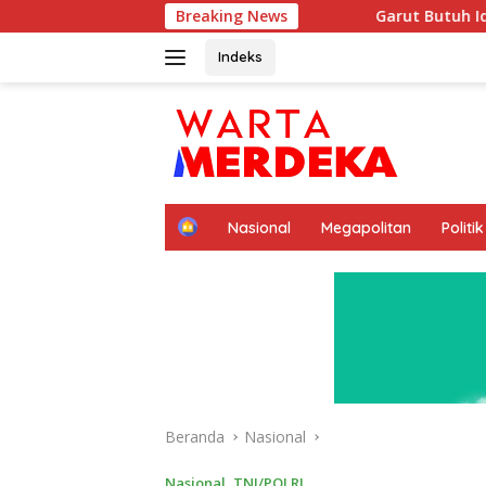
Langsung
Garut Butuh Ide Besar Menembus Pasar Gl
Breaking News
ke
konten
Indeks
H
Nasional
Megapolitan
Politik
o
m
e
Beranda
Nasional
Nasional
,
TNI/POLRI