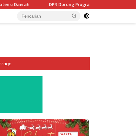
 Dorong Program PTSL dan Percepatan Sertifikasi Tanah Waka
hraga