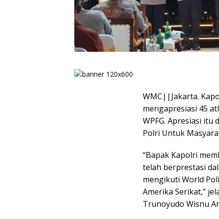
WMC||Jakarta. Kapolr
mengapresiasi 45 atl
WPFG. Apresiasi itu 
Polri Untuk Masyarak
“Bapak Kapolri mem
telah berprestasi da
mengikuti World Pol
Amerika Serikat,” je
Trunoyudo Wisnu And