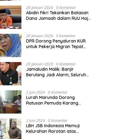
Rekonstruksi Sekolah Rusak
Akibat Bencana
20 Januari 2026
0 Komentar
Abidin Fikri Tekankan Batasan
Dana Jamaah dalam RUU Haji
untuk Lindungi Kepentingan
Calon Haji
20 Januari 2026
0 Komentar
DPR Dorong Penyaluran KUR
untuk Pekerja Migran Tepat
Waktu dan Tepat Sasaran
demi Perlindungan Ekonomi
PMI
20 Januari 2026
0 Komentar
Jamaludin Malik: Banjir
Berulang Jadi Alarm, Seluruh
Pertambangan Ilegal di
Indonesia Harus Ditertibkan
2 Juni 2024
0 Komentar
Lurah Marunda Dorong
Ratusan Pemuda Karang
Taruna Jakarta Utara Melek
Hukum Melalui Pelatihan Dasar
Paralegal Gratis Yang
2 Juni 2024
0 Komentar
Diadakan LBH JSB Indonesia
LBH JSB Indonesia Memuji
Kelurahan Rorotan atas
Dukungan Terhadap Pelatihan