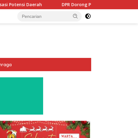
DPR Dorong Program PTSL dan Percepatan Sertifikasi Tana
hraga