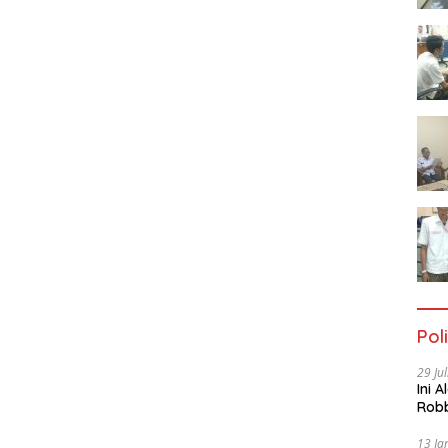
Poli
29 Ju
Ini 
Robb
Cac
13 Ja