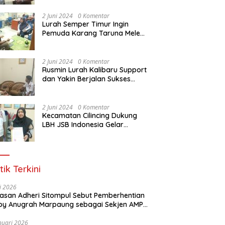
Dasar Paralegal Gratis Untuk
150 orang Pemuda Karang
2 Juni 2024
0 Komentar
Taruna di Jakarta Utara
Lurah Semper Timur Ingin
Pemuda Karang Taruna Melek
Hukum Melalui Pelatihan Dasar
Paralegal Gratis Yang
Diadakan LBH JSB Indonesia
2 Juni 2024
0 Komentar
Rusmin Lurah Kalibaru Support
dan Yakin Berjalan Sukses
Pelatihan Dasar Paralegal
Gratis Untuk Ratusan Karang
Taruna di Jakarta Utara
2 Juni 2024
0 Komentar
Kecamatan Cilincing Dukung
LBH JSB Indonesia Gelar
Pelatihan Dasar Paralegal
Gratis Untuk 150 orang
Pemuda Karang Taruna di
Jakarta Utara
tik Terkini
li 2026
Alasan Adheri Sitompul Sebut Pemberhentian
y Anugrah Marpaung sebagai Sekjen AMPI
at Hukum
nuari 2026