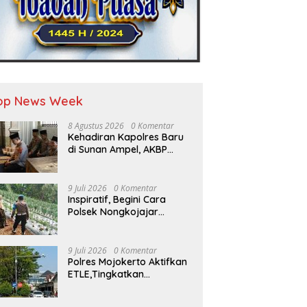
op News Week
8 Agustus 2026
0 Komentar
Kehadiran Kapolres Baru
di Sunan Ampel, AKBP
Irwan Kurniawan
Teguhkan Sinergi Polri dan
Ulama”
9 Juli 2026
0 Komentar
Inspiratif, Begini Cara
Polsek Nongkojajar
Dukung Ketahanan
Pangan
9 Juli 2026
0 Komentar
Polres Mojokerto Aktifkan
ETLE,Tingkatkan
Kepatuhan Masyarakat
Dalam Berkendara