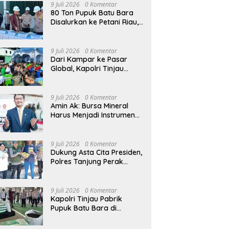
9 Juli 2026
0 Komentar
80 Ton Pupuk Batu Bara
Disalurkan ke Petani Riau,
Kapolri: Wujud Polri Hadir
untuk Masyarakat
9 Juli 2026
0 Komentar
Dari Kampar ke Pasar
Global, Kapolri Tinjau
Inovasi Pupuk Batu Bara
Karya Anak Bangsa
9 Juli 2026
0 Komentar
Amin Ak: Bursa Mineral
Harus Menjadi Instrumen
Kedaulatan Harga, Bukan
Sekadar Lembaga Baru
9 Juli 2026
0 Komentar
Dukung Asta Cita Presiden,
Polres Tanjung Perak
Salurkan Bantuan Bibit
Jagung Manis di Tambak
Wedi.
9 Juli 2026
0 Komentar
Kapolri Tinjau Pabrik
Pupuk Batu Bara di
Kampar, Lepas Distribusi
80 Ton Pupuk untuk