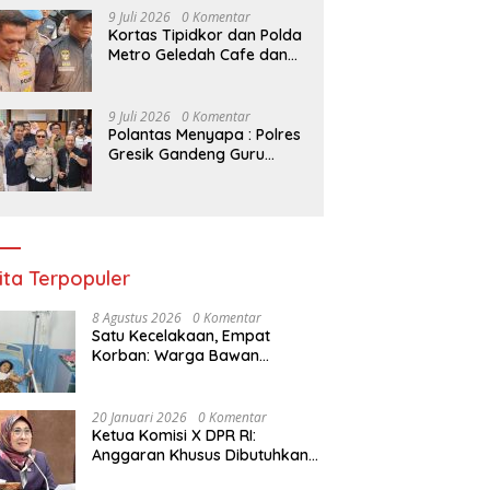
Kelompok Tani Riau
9 Juli 2026
0 Komentar
Kortas Tipidkor dan Polda
Metro Geledah Cafe dan
Money Changer
9 Juli 2026
0 Komentar
Polantas Menyapa : Polres
Gresik Gandeng Guru
Tanamkan Budaya Tertib
Lalu Lintas Sejak Dini
ita Terpopuler
8 Agustus 2026
0 Komentar
Satu Kecelakaan, Empat
Korban: Warga Bawan
Bertanya, Haruskah Menunggu
Tragedi Berikutnya untuk
Mendapat Lampu Jalan?
20 Januari 2026
0 Komentar
Ketua Komisi X DPR RI:
Anggaran Khusus Dibutuhkan
untuk Rehabilitasi &