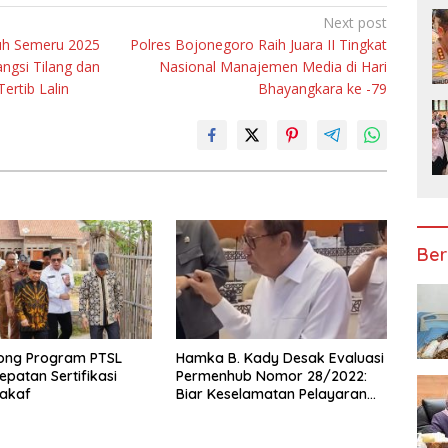
Next post
tuh Semeru 2025
Polres Bojonegoro Raih Juara II Tingkat
ngsi Tilang dan
Nasional Manajemen Media di Hari
ertib Lalin
Bhayangkara ke -79
Ber
ong Program PTSL
Hamka B. Kady Desak Evaluasi
epatan Sertifikasi
Permenhub Nomor 28/2022:
akaf
Biar Keselamatan Pelayaran
Tak Lagi Hanya Bertumpu
pada Administrasi SPB