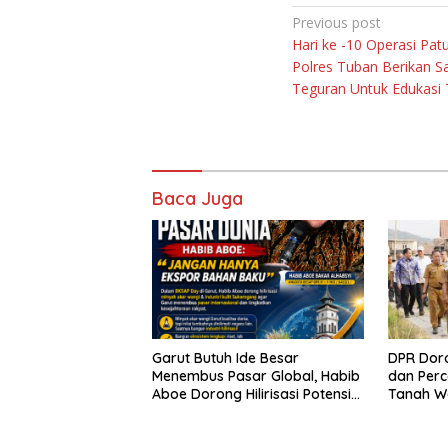
Navigasi
Previous post
Hari ke -10 Operasi Pa
pos
Polres Tuban Berikan Sa
Teguran Untuk Edukasi T
Baca Juga
Garut Butuh Ide Besar
DPR Dor
Menembus Pasar Global, Habib
dan Perc
Aboe Dorong Hilirisasi Potensi
Tanah W
Daerah