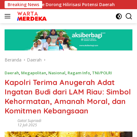
Langsung
boe Dorong Hilirisasi Potensi Daerah
Breaking News
DPR Dorong Progr
ke
konten
Beranda
Daerah
Daerah
,
Megapolitan
,
Nasional
,
Ragam Info
,
TNI/POLRI
Kapolri Terima Anugerah Adat
Ingatan Budi dari LAM Riau: Simbol
Kehormatan, Amanah Moral, dan
Komitmen Kebangsaan
Gatot Supriadi
12 Juli 2025