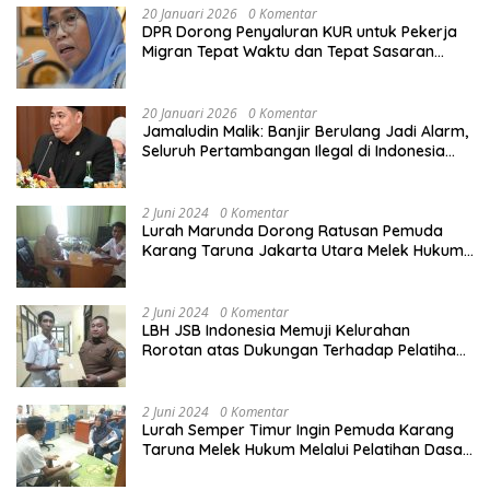
20 Januari 2026
0 Komentar
dengan lebih baik,” tutur Sigit. Menurut
DPR Dorong Penyaluran KUR untuk Pekerja
Sigit, personel harus mempersiapkan
Migran Tepat Waktu dan Tepat Sasaran
sumber air ketika terjadinya potensi
demi Perlindungan Ekonomi PMI
kekeringan. Kemudian, memperkuat
edukasi serta sosialisasi soal
20 Januari 2026
0 Komentar
pencegahan dan bahaya akan karhutla.
Jamaludin Malik: Banjir Berulang Jadi Alarm,
“Peraturan dari Pemerintah Daerah
Seluruh Pertambangan Ilegal di Indonesia
saya kira sudah ada, dari Pemerintah
Harus Ditertibkan
Pusat sudah ada, bagaimana terkait
dengan tata aturan terkait dengan
2 Juni 2024
0 Komentar
pembukaan kawasan ya, apalagi untuk
Lurah Marunda Dorong Ratusan Pemuda
dilakukan penanaman-penanaman
Karang Taruna Jakarta Utara Melek Hukum
yang tentunya semua ada aturannya,”
Melalui Pelatihan Dasar Paralegal Gratis
tegas Sigit. Di sisi lain, Sigit memaparkan
Yang Diadakan LBH JSB Indonesia
sudah memberikan peralatan
2 Juni 2024
0 Komentar
pendukung tambahan kepada Polda
LBH JSB Indonesia Memuji Kelurahan
Riau untuk mengoptimalisasi karhutla.
Rorotan atas Dukungan Terhadap Pelatihan
Kemudian, Sigit juga menyinggung soal
Dasar Paralegal Gratis Untuk 150 orang
jalur komunikasi yang diharapkan tak
Pemuda Karang Taruna di Jakarta Utara
putus agar dapat terus berkoordinasi
2 Juni 2024
dengan Command Center. “Juga tadi
0 Komentar
Lurah Semper Timur Ingin Pemuda Karang
ada beberapa peralatan mulai dari
Taruna Melek Hukum Melalui Pelatihan Dasar
kendaraan roda dua yang bisa
Paralegal Gratis Yang Diadakan LBH JSB
digunakan cepat untuk datang ke
Indonesia