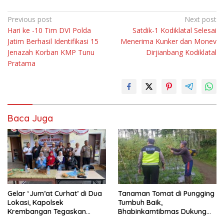
Navigasi
Previous post
Next post
Hari ke -10 Tim DVI Polda
Satdik-1 Kodiklatal Selesai
pos
Jatim Berhasil Identifikasi 15
Menerima Kunker dan Monev
Jenazah Korban KMP Tunu
Dirjianbang Kodiklatal
Pratama
Baca Juga
Gelar ‘Jum’at Curhat’ di Dua
Tanaman Tomat di Pungging
Lokasi, Kapolsek
Tumbuh Baik,
Krembangan Tegaskan
Bhabinkamtibmas Dukung
Komitmen ‘Jogo Perak’ dan
Suksesnya Ketahanan