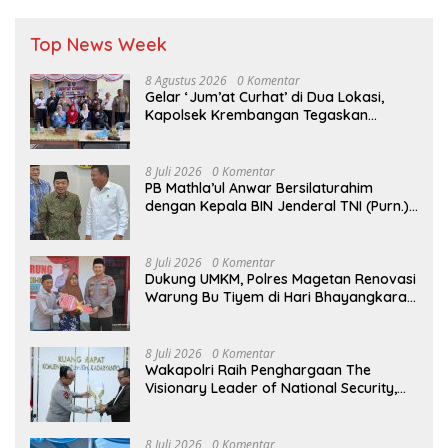
Top News Week
8 Agustus 2026
0 Komentar
Gelar ‘Jum’at Curhat’ di Dua Lokasi,
Kapolsek Krembangan Tegaskan
Komitmen ‘Jogo Perak’ dan Siap Sikat
Peredaran Miras
8 Juli 2026
0 Komentar
PB Mathla’ul Anwar Bersilaturahim
dengan Kepala BIN Jenderal TNI (Purn.)
Muhammad Herindra: Bahas Komitmen
Rekat Persatuan dan Kemajuan NKRI
8 Juli 2026
0 Komentar
Dukung UMKM, Polres Magetan Renovasi
Warung Bu Tiyem di Hari Bhayangkara
ke – 80
8 Juli 2026
0 Komentar
Wakapolri Raih Penghargaan The
Visionary Leader of National Security,
Akademisi Apresiasi Reformasi dan
Transformasi Polri
8 Juli 2026
0 Komentar