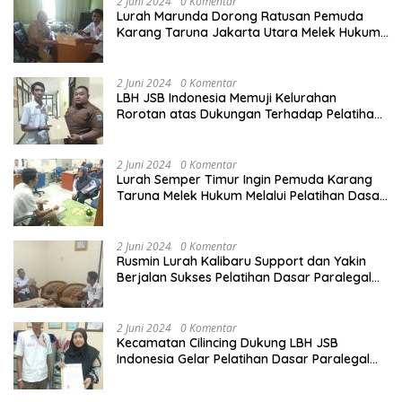
2 Juni 2024
0 Komentar
Lurah Marunda Dorong Ratusan Pemuda
Karang Taruna Jakarta Utara Melek Hukum
Melalui Pelatihan Dasar Paralegal Gratis
Yang Diadakan LBH JSB Indonesia
2 Juni 2024
0 Komentar
LBH JSB Indonesia Memuji Kelurahan
Rorotan atas Dukungan Terhadap Pelatihan
Dasar Paralegal Gratis Untuk 150 orang
Pemuda Karang Taruna di Jakarta Utara
2 Juni 2024
0 Komentar
Lurah Semper Timur Ingin Pemuda Karang
Taruna Melek Hukum Melalui Pelatihan Dasar
Paralegal Gratis Yang Diadakan LBH JSB
Indonesia
2 Juni 2024
0 Komentar
Rusmin Lurah Kalibaru Support dan Yakin
Berjalan Sukses Pelatihan Dasar Paralegal
Gratis Untuk Ratusan Karang Taruna di
Jakarta Utara
2 Juni 2024
0 Komentar
Kecamatan Cilincing Dukung LBH JSB
Indonesia Gelar Pelatihan Dasar Paralegal
Gratis Untuk 150 orang Pemuda Karang
Taruna di Jakarta Utara