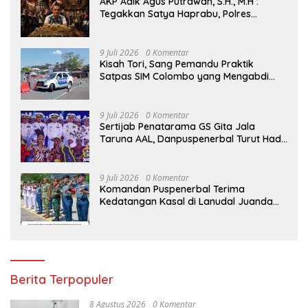
AKP Adik Agus Putrawan, S.H., M.H :
Tegakkan Satya Haprabu, Polres
Tanjung Perak Nyatakan Perang Tanpa
Kompromi terhadap Kejahatan di
Surabaya.
9 Juli 2026
0 Komentar
Kisah Tori, Sang Pemandu Praktik
Satpas SIM Colombo yang Mengabdi
Sepenuh Hati Selama Lebih dari Satu
Dekade
9 Juli 2026
0 Komentar
Sertijab Penatarama GS Gita Jala
Taruna AAL, Danpuspenerbal Turut Hadir
Saksikan Parade Surya Senja
9 Juli 2026
0 Komentar
Komandan Puspenerbal Terima
Kedatangan Kasal di Lanudal Juanda
dalam Kunjungan Kerja ke Surabaya
Berita Terpopuler
8 Agustus 2026
0 Komentar