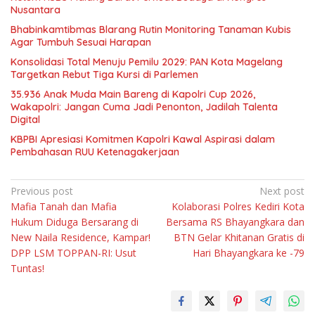
Nusantara
Bhabinkamtibmas Blarang Rutin Monitoring Tanaman Kubis
Agar Tumbuh Sesuai Harapan
Konsolidasi Total Menuju Pemilu 2029: PAN Kota Magelang
Targetkan Rebut Tiga Kursi di Parlemen
35.936 Anak Muda Main Bareng di Kapolri Cup 2026,
Wakapolri: Jangan Cuma Jadi Penonton, Jadilah Talenta
Digital
KBPBI Apresiasi Komitmen Kapolri Kawal Aspirasi dalam
Pembahasan RUU Ketenagakerjaan
Navigasi
Previous post
Next post
Mafia Tanah dan Mafia
Kolaborasi Polres Kediri Kota
pos
Hukum Diduga Bersarang di
Bersama RS Bhayangkara dan
New Naila Residence, Kampar!
BTN Gelar Khitanan Gratis di
DPP LSM TOPPAN-RI: Usut
Hari Bhayangkara ke -79
Tuntas!