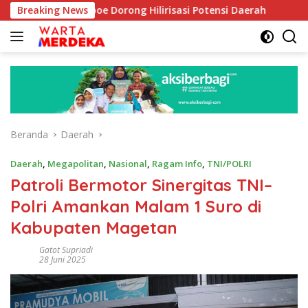
Langsung
b Aboe Dorong Hilirisasi Potensi Daerah
Breaking News
DPR Dorong P
ke
konten
Beranda
Daerah
Daerah
,
Megapolitan
,
Nasional
,
Ragam Info
,
TNI/POLRI
Patroli Bermotor Sinergitas TNI–
Polri Amankan Malam 1 Suro di
Kabupaten Magetan
Gatot Supriadi
28 Juni 2025