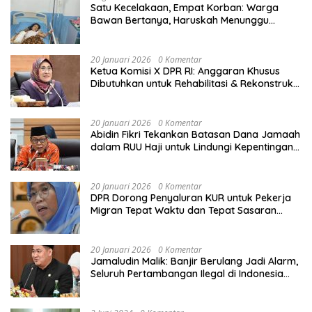
Satu Kecelakaan, Empat Korban: Warga
Bawan Bertanya, Haruskah Menunggu
Tragedi Berikutnya untuk Mendapat Lampu
Jalan?
20 Januari 2026
0 Komentar
Ketua Komisi X DPR RI: Anggaran Khusus
Dibutuhkan untuk Rehabilitasi & Rekonstruksi
Sekolah Rusak Akibat Bencana
20 Januari 2026
0 Komentar
Abidin Fikri Tekankan Batasan Dana Jamaah
dalam RUU Haji untuk Lindungi Kepentingan
Calon Haji
20 Januari 2026
0 Komentar
DPR Dorong Penyaluran KUR untuk Pekerja
Migran Tepat Waktu dan Tepat Sasaran
demi Perlindungan Ekonomi PMI
20 Januari 2026
0 Komentar
Jamaludin Malik: Banjir Berulang Jadi Alarm,
Seluruh Pertambangan Ilegal di Indonesia
Harus Ditertibkan