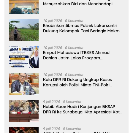
Menyerahkan Diri dan Menghadapi
Proses Hukum
10 Juli 2026
0 Komentar
Bhabinkamtibmas Polsek Lakarsantri
Dukung Kelompok Tani Beringin Makmur
Perkuat Ketahanan Pangan Surabaya
10 Juli 2026
0 Komentar
Empat Mahasiswa ITBKES Ahmad
Dahlan Jatim Lolos Program
Internasional di Thailand, Siap
Harumkan Nama Indonesia di Kancah
Global
10 Juli 2026
0 Komentar
Kala DPR RI Dukung Ungkap Kasus
Korupsi oleh Polisi: Minta TNI-Polri
hingga Jaksa Solid!
9 Juli 2026
0 Komentar
Habib Aboe Hadiri Kunjungan BKSAP
DPR RI ke Surabaya: Kita Apresiasi Kota
Ini Berhasil Menjadi Salah Satu Wajah
Kemajuan Indonesia
9 Juli 2026
0 Komentar