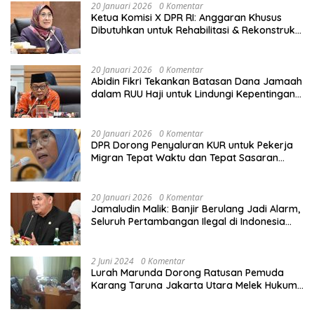
20 Januari 2026
0 Komentar
Ketua Komisi X DPR RI: Anggaran Khusus
Dibutuhkan untuk Rehabilitasi & Rekonstruksi
Sekolah Rusak Akibat Bencana
20 Januari 2026
0 Komentar
Abidin Fikri Tekankan Batasan Dana Jamaah
dalam RUU Haji untuk Lindungi Kepentingan
Calon Haji
20 Januari 2026
0 Komentar
DPR Dorong Penyaluran KUR untuk Pekerja
Migran Tepat Waktu dan Tepat Sasaran
demi Perlindungan Ekonomi PMI
20 Januari 2026
0 Komentar
Jamaludin Malik: Banjir Berulang Jadi Alarm,
Seluruh Pertambangan Ilegal di Indonesia
Harus Ditertibkan
2 Juni 2024
0 Komentar
Lurah Marunda Dorong Ratusan Pemuda
Karang Taruna Jakarta Utara Melek Hukum
Melalui Pelatihan Dasar Paralegal Gratis
Yang Diadakan LBH JSB Indonesia