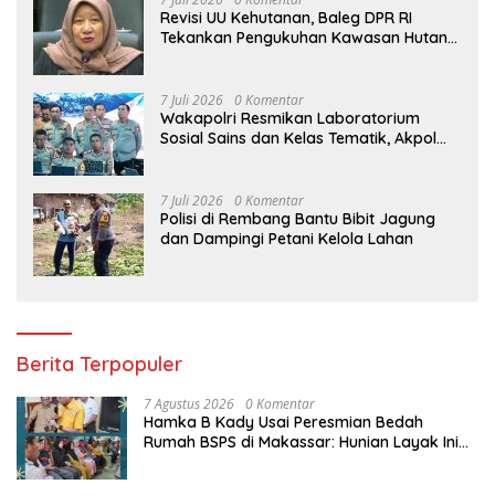
Revisi UU Kehutanan, Baleg DPR RI
Tekankan Pengukuhan Kawasan Hutan
Tak Boleh Dilakukan Sepihak
7 Juli 2026
0 Komentar
Wakapolri Resmikan Laboratorium
Sosial Sains dan Kelas Tematik, Akpol
Perkuat Scientific Policing
7 Juli 2026
0 Komentar
Polisi di Rembang Bantu Bibit Jagung
dan Dampingi Petani Kelola Lahan
Berita Terpopuler
7 Agustus 2026
0 Komentar
Hamka B Kady Usai Peresmian Bedah
Rumah BSPS di Makassar: Hunian Layak Ini
Hak Dasar Masyarakat