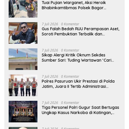
Tuai Pujian Warganet, Aksi Heroik
Bhabinkamtibmas Polsek Bagor
Selamatkan Bayi Korban Kecelakaan
Bus di Nganjuk
7 Juli 2026
0 Komentar
Gus Falah Bedah RUU Perampasan Aset,
Soroti Pembuktian Terbalik dan
Pertanyakan Posisi Kejaksaan
7 Juli 2026
0 Komentar
Sikap Alergi Kritik Oknum Sekdes
Sumber Sari: Tuding Wartawan ‘Cari
Kesalahan’ Saat Dipertanyakan Soal
Bendera Lusuh dan Layanan PATEN
CETAR yang Diduga Mandek
7 Juli 2026
0 Komentar
Polres Pasuruan Ukir Prestasi di Polda
Jatim, Juara II Tertib Administrasi
Pelaporan DORS Dan Ungkap Kasus
7 Juli 2026
0 Komentar
Tiga Personel Polri Gugur Saat Bertugas
Ungkap Kasus Narkoba di Katingan,
Dianugerahi Kenaikan Pangkat Luar
Biasa Anumerta
7 Juli 2026
0 Komentar