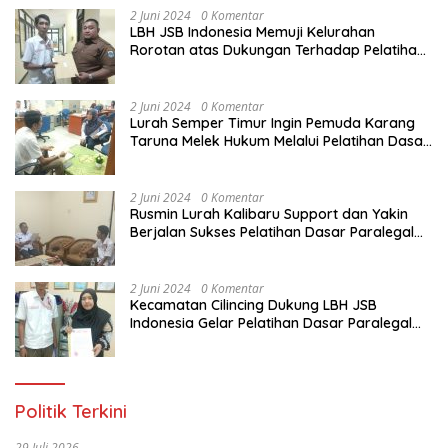
2 Juni 2024
0 Komentar
LBH JSB Indonesia Memuji Kelurahan
Rorotan atas Dukungan Terhadap Pelatihan
Dasar Paralegal Gratis Untuk 150 orang
Pemuda Karang Taruna di Jakarta Utara
2 Juni 2024
0 Komentar
Lurah Semper Timur Ingin Pemuda Karang
Taruna Melek Hukum Melalui Pelatihan Dasar
Paralegal Gratis Yang Diadakan LBH JSB
Indonesia
2 Juni 2024
0 Komentar
Rusmin Lurah Kalibaru Support dan Yakin
Berjalan Sukses Pelatihan Dasar Paralegal
Gratis Untuk Ratusan Karang Taruna di
Jakarta Utara
2 Juni 2024
0 Komentar
Kecamatan Cilincing Dukung LBH JSB
Indonesia Gelar Pelatihan Dasar Paralegal
Gratis Untuk 150 orang Pemuda Karang
Taruna di Jakarta Utara
Politik Terkini
29 Juli 2026