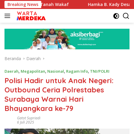
Langsung
ikasi Tanah Wakaf
Breaking News
Hamka B. Kady Desak Evaluasi Perm
ke
konten
Beranda
Daerah
Daerah
,
Megapolitan
,
Nasional
,
Ragam Info
,
TNI/POLRI
Polisi Hadir untuk Anak Negeri:
Outbound Ceria Polrestabes
Surabaya Warnai Hari
Bhayangkara ke-79
Gatot Supriadi
6 Juli 2025