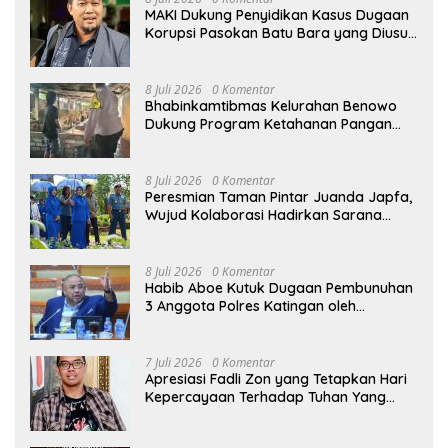
MAKI Dukung Penyidikan Kasus Dugaan
Korupsi Pasokan Batu Bara yang Diusut
Kortastipidkor Polri
8 Juli 2026
0 Komentar
Bhabinkamtibmas Kelurahan Benowo
Dukung Program Ketahanan Pangan
Melalui Sambang Peternak Sapi
8 Juli 2026
0 Komentar
Peresmian Taman Pintar Juanda Japfa,
Wujud Kolaborasi Hadirkan Sarana
Edukasi Inspiratif
8 Juli 2026
0 Komentar
Habib Aboe Kutuk Dugaan Pembunuhan
3 Anggota Polres Katingan oleh
Komplotan Narkoba
7 Juli 2026
0 Komentar
Apresiasi Fadli Zon yang Tetapkan Hari
Kepercayaan Terhadap Tuhan Yang
Maha Esa, Hizkia: Pelaksanaan Amanat
Konstitusi