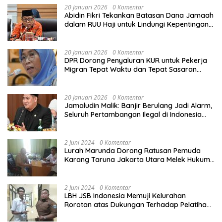
20 Januari 2026
0 Komentar
Abidin Fikri Tekankan Batasan Dana Jamaah
dalam RUU Haji untuk Lindungi Kepentingan
Calon Haji
20 Januari 2026
0 Komentar
DPR Dorong Penyaluran KUR untuk Pekerja
Migran Tepat Waktu dan Tepat Sasaran
demi Perlindungan Ekonomi PMI
20 Januari 2026
0 Komentar
Jamaludin Malik: Banjir Berulang Jadi Alarm,
Seluruh Pertambangan Ilegal di Indonesia
Harus Ditertibkan
2 Juni 2024
0 Komentar
Lurah Marunda Dorong Ratusan Pemuda
Karang Taruna Jakarta Utara Melek Hukum
Melalui Pelatihan Dasar Paralegal Gratis
Yang Diadakan LBH JSB Indonesia
2 Juni 2024
0 Komentar
LBH JSB Indonesia Memuji Kelurahan
Rorotan atas Dukungan Terhadap Pelatihan
Dasar Paralegal Gratis Untuk 150 orang