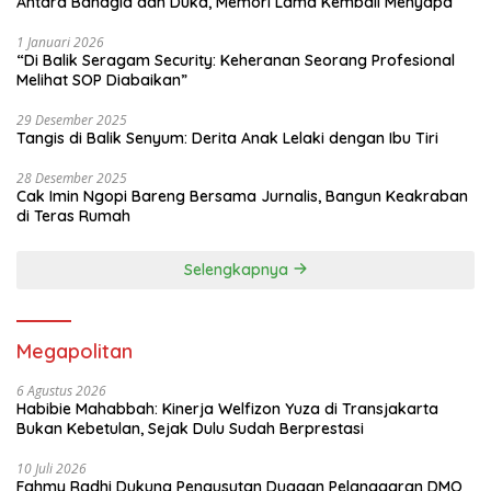
Antara Bahagia dan Duka, Memori Lama Kembali Menyapa
1 Januari 2026
“Di Balik Seragam Security: Keheranan Seorang Profesional
Melihat SOP Diabaikan”
29 Desember 2025
Tangis di Balik Senyum: Derita Anak Lelaki dengan Ibu Tiri
28 Desember 2025
Cak Imin Ngopi Bareng Bersama Jurnalis, Bangun Keakraban
di Teras Rumah
Selengkapnya
Megapolitan
6 Agustus 2026
Habibie Mahabbah: Kinerja Welfizon Yuza di Transjakarta
Bukan Kebetulan, Sejak Dulu Sudah Berprestasi
10 Juli 2026
Fahmy Radhi Dukung Pengusutan Dugaan Pelanggaran DMO