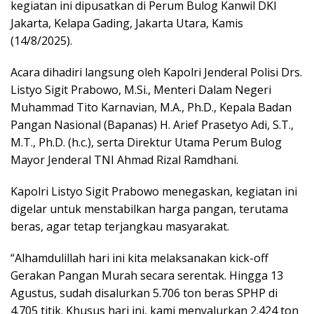
kegiatan ini dipusatkan di Perum Bulog Kanwil DKI
Jakarta, Kelapa Gading, Jakarta Utara, Kamis
(14/8/2025).
Acara dihadiri langsung oleh Kapolri Jenderal Polisi Drs.
Listyo Sigit Prabowo, M.Si., Menteri Dalam Negeri
Muhammad Tito Karnavian, M.A., Ph.D., Kepala Badan
Pangan Nasional (Bapanas) H. Arief Prasetyo Adi, S.T.,
M.T., Ph.D. (h.c.), serta Direktur Utama Perum Bulog
Mayor Jenderal TNI Ahmad Rizal Ramdhani.
Kapolri Listyo Sigit Prabowo menegaskan, kegiatan ini
digelar untuk menstabilkan harga pangan, terutama
beras, agar tetap terjangkau masyarakat.
“Alhamdulillah hari ini kita melaksanakan kick-off
Gerakan Pangan Murah secara serentak. Hingga 13
Agustus, sudah disalurkan 5.706 ton beras SPHP di
4.705 titik. Khusus hari ini, kami menyalurkan 2.424 ton