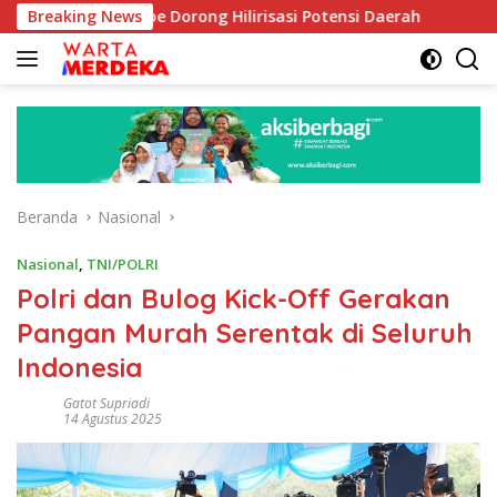
Langsung
Aboe Dorong Hilirisasi Potensi Daerah
Breaking News
DPR Dorong Prog
ke
konten
Beranda
Nasional
Nasional
,
TNI/POLRI
Polri dan Bulog Kick-Off Gerakan
Pangan Murah Serentak di Seluruh
Indonesia
Gatot Supriadi
14 Agustus 2025