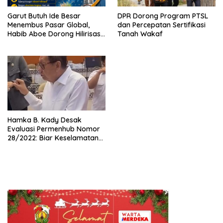
Garut Butuh Ide Besar
DPR Dorong Program PTSL
Menembus Pasar Global,
dan Percepatan Sertifikasi
Habib Aboe Dorong Hilirisasi
Tanah Wakaf
Potensi Daerah
Hamka B. Kady Desak
Evaluasi Permenhub Nomor
28/2022: Biar Keselamatan
Pelayaran Tak Lagi Hanya
Bertumpu pada Administrasi
SPB