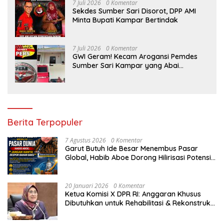
7 Juli 2026
0 Komentar
Sekdes Sumber Sari Disorot, DPP AMI
Minta Bupati Kampar Bertindak
7 Juli 2026
0 Komentar
GWI Geram! Kecam Arogansi Pemdes
Sumber Sari Kampar yang Abai
Lambang Negara dan Alergi Kritik
Jurnalis
Berita Terpopuler
7 Agustus 2026
0 Komentar
Garut Butuh Ide Besar Menembus Pasar
Global, Habib Aboe Dorong Hilirisasi Potensi
Daerah
20 Januari 2026
0 Komentar
Ketua Komisi X DPR RI: Anggaran Khusus
Dibutuhkan untuk Rehabilitasi & Rekonstruksi
Sekolah Rusak Akibat Bencana