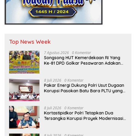
Top News Week
7 Agustus 2026
0 Komentar
Songsong HUT Kemerdekaan RI Yang
Ke-81 DPD Golkar Pesawaran Adakan
Acara Bertema “Senam Bersama
Golkar”
8 Juli 2026
0 Komentar
Pakar Energi Dukung Polri Usut Dugaan
Korupsi Pasokan Batu Bara PLTU yang
Ditaksir Rugikan Negara Rp5 Triliun
8 Juli 2026
0 Komentar
Kortastipidkor Polri Tetapkan Dua
Tersangka Korupsi Proyek Modernisasi
Pabrik Gula Assembagoes
8 Juli 2026
0 Komentar