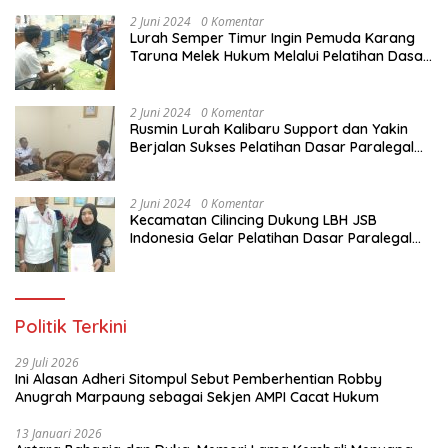
Pemuda Karang Taruna di Jakarta Utara
2 Juni 2024
0 Komentar
Lurah Semper Timur Ingin Pemuda Karang
Taruna Melek Hukum Melalui Pelatihan Dasar
Paralegal Gratis Yang Diadakan LBH JSB
Indonesia
2 Juni 2024
0 Komentar
Rusmin Lurah Kalibaru Support dan Yakin
Berjalan Sukses Pelatihan Dasar Paralegal
Gratis Untuk Ratusan Karang Taruna di
Jakarta Utara
2 Juni 2024
0 Komentar
Kecamatan Cilincing Dukung LBH JSB
Indonesia Gelar Pelatihan Dasar Paralegal
Gratis Untuk 150 orang Pemuda Karang
Taruna di Jakarta Utara
Politik Terkini
29 Juli 2026
Ini Alasan Adheri Sitompul Sebut Pemberhentian Robby
Anugrah Marpaung sebagai Sekjen AMPI Cacat Hukum
13 Januari 2026