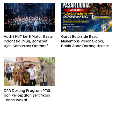
Hadiri HUT ke-8 Motor Besar
Garut Butuh Ide Besar
Indonesia (MBI), Bamsoet
Menembus Pasar Global,
Ajak Komunitas Otomotif
Habib Aboe Dorong Hilirisasi
Perkuat Brotherhood dan
Potensi Daerah
Persatuan Bangsa di Tengah
Derasnya Provokasi Pecah
Belah Bangsa
DPR Dorong Program PTSL
dan Percepatan Sertifikasi
Tanah Wakaf