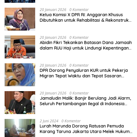
Tengah Derasnya Provokasi Pecah Belah
Bangsa
20 Januari 2026
0 Komentar
Ketua Komisi X DPR RI: Anggaran Khusus
Dibutuhkan untuk Rehabilitasi & Rekonstruksi
Sekolah Rusak Akibat Bencana
20 Januari 2026
0 Komentar
Abidin Fikri Tekankan Batasan Dana Jamaah
dalam RUU Haji untuk Lindungi Kepentingan
Calon Haji
20 Januari 2026
0 Komentar
DPR Dorong Penyaluran KUR untuk Pekerja
Migran Tepat Waktu dan Tepat Sasaran
demi Perlindungan Ekonomi PMI
20 Januari 2026
0 Komentar
Jamaludin Malik: Banjir Berulang Jadi Alarm,
Seluruh Pertambangan Ilegal di Indonesia
Harus Ditertibkan
2 Juni 2024
0 Komentar
Lurah Marunda Dorong Ratusan Pemuda
Karang Taruna Jakarta Utara Melek Hukum