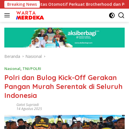
Langsung
omunitas Otomotif Perkuat Brotherhood dan Persatuan Bangsa d
Breaking News
ke
konten
Beranda
Nasional
Nasional
,
TNI/POLRI
Polri dan Bulog Kick-Off Gerakan
Pangan Murah Serentak di Seluruh
Indonesia
Gatot Supriadi
14 Agustus 2025