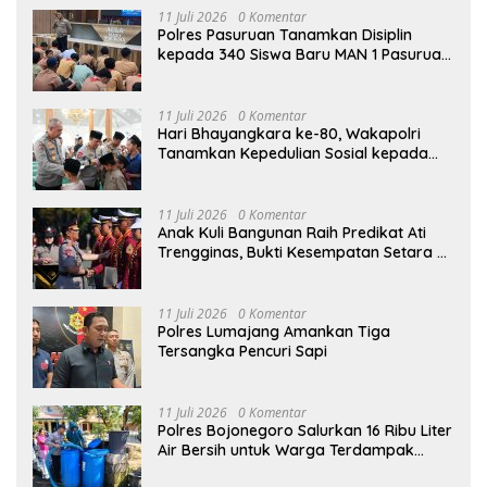
11 Juli 2026
0 Komentar
Polres Pasuruan Tanamkan Disiplin
kepada 340 Siswa Baru MAN 1 Pasuruan,
Bekal Wujudkan Generasi Berkarakter
11 Juli 2026
0 Komentar
Hari Bhayangkara ke-80, Wakapolri
Tanamkan Kepedulian Sosial kepada
Taruna Akpol Lewat Santunan Anak
Yatim
11 Juli 2026
0 Komentar
Anak Kuli Bangunan Raih Predikat Ati
Trengginas, Bukti Kesempatan Setara di
Akpol
11 Juli 2026
0 Komentar
Polres Lumajang Amankan Tiga
Tersangka Pencuri Sapi
11 Juli 2026
0 Komentar
Polres Bojonegoro Salurkan 16 Ribu Liter
Air Bersih untuk Warga Terdampak
Kemarau di Ngambon