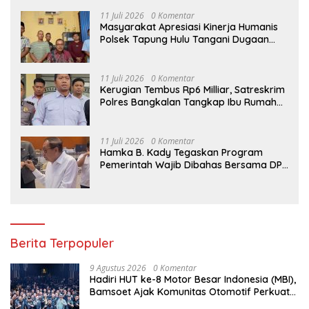
11 Juli 2026
0 Komentar
Masyarakat Apresiasi Kinerja Humanis
Polsek Tapung Hulu Tangani Dugaan
Kasus Curat di Desa Intan Jaya
11 Juli 2026
0 Komentar
Kerugian Tembus Rp6 Milliar, Satreskrim
Polres Bangkalan Tangkap Ibu Rumah
Tangga Pelaku Arisan Bodong
11 Juli 2026
0 Komentar
Hamka B. Kady Tegaskan Program
Pemerintah Wajib Dibahas Bersama DPR
Sebelum Masuk Tahap Penganggaran
Berita Terpopuler
9 Agustus 2026
0 Komentar
Hadiri HUT ke-8 Motor Besar Indonesia (MBI),
Bamsoet Ajak Komunitas Otomotif Perkuat
Brotherhood dan Persatuan Bangsa di