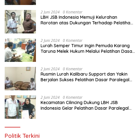
Melalui Pelatihan Dasar Paralegal Gratis
Yang Diadakan LBH JSB Indonesia
2 Juni 2024
0 Komentar
LBH JSB Indonesia Memuji Kelurahan
Rorotan atas Dukungan Terhadap Pelatihan
Dasar Paralegal Gratis Untuk 150 orang
Pemuda Karang Taruna di Jakarta Utara
2 Juni 2024
0 Komentar
Lurah Semper Timur Ingin Pemuda Karang
Taruna Melek Hukum Melalui Pelatihan Dasar
Paralegal Gratis Yang Diadakan LBH JSB
Indonesia
2 Juni 2024
0 Komentar
Rusmin Lurah Kalibaru Support dan Yakin
Berjalan Sukses Pelatihan Dasar Paralegal
Gratis Untuk Ratusan Karang Taruna di
Jakarta Utara
2 Juni 2024
0 Komentar
Kecamatan Cilincing Dukung LBH JSB
Indonesia Gelar Pelatihan Dasar Paralegal
Gratis Untuk 150 orang Pemuda Karang
Taruna di Jakarta Utara
Politik Terkini