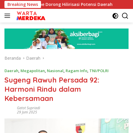
Langsung
b Aboe Dorong Hilirisasi Potensi Daerah
Breaking News
DPR Dorong Pr
ke
konten
Beranda
Daerah
Daerah
,
Megapolitan
,
Nasional
,
Ragam Info
,
TNI/POLRI
Sugeng Rawuh Persada 92:
Harmoni Rindu dalam
Kebersamaan
Gatot Supriadi
29 Juni 2025