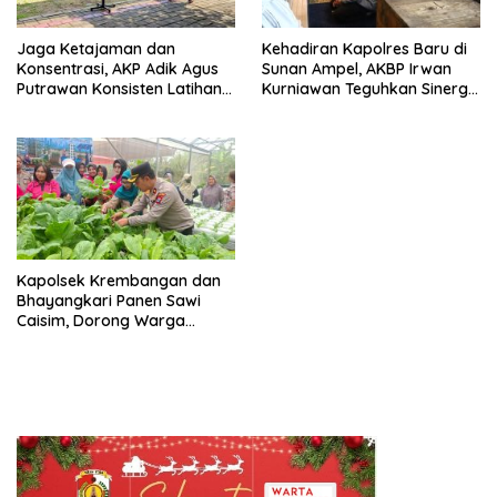
Jaga Ketajaman dan
Kehadiran Kapolres Baru di
Konsentrasi, AKP Adik Agus
Sunan Ampel, AKBP Irwan
Putrawan Konsisten Latihan
Kurniawan Teguhkan Sinergi
Menembak di Tengah
Polri dan Ulama”
Kesibukan
Kapolsek Krembangan dan
Bhayangkari Panen Sawi
Caisim, Dorong Warga
Perkuat Ketahanan Pangan