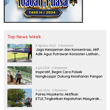
Top News Week
8 Agustus 2026
0 Komentar
Jaga Ketajaman dan Konsentrasi, AKP
Adik Agus Putrawan Konsisten Latihan
Menembak di Tengah Kesibukan
9 Juli 2026
0 Komentar
Inspiratif, Begini Cara Polsek
Nongkojajar Dukung Ketahanan Pangan
9 Juli 2026
0 Komentar
Polres Mojokerto Aktifkan
ETLE,Tingkatkan Kepatuhan Masyarakat
Dalam Berkendara