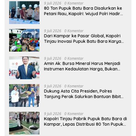
9 Juli 2026
0 Komentar
80 Ton Pupuk Batu Bara Disalurkan ke
Petani Riau, Kapolri: Wujud Polri Hadir
untuk Masyarakat
9 Juli 2026
0 Komentar
Dari Kampar ke Pasar Global, Kapolri
Tinjau Inovasi Pupuk Batu Bara Karya
Anak Bangsa
9 Juli 2026
0 Komentar
Amin Ak: Bursa Mineral Harus Menjadi
Instrumen Kedaulatan Harga, Bukan
Sekadar Lembaga Baru
9 Juli 2026
0 Komentar
Dukung Asta Cita Presiden, Polres
Tanjung Perak Salurkan Bantuan Bibit
Jagung Manis di Tambak Wedi.
9 Juli 2026
0 Komentar
Kapolri Tinjau Pabrik Pupuk Batu Bara di
Kampar, Lepas Distribusi 80 Ton Pupuk
untuk Kelompok Tani Riau