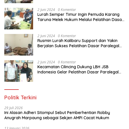
Pemuda Karang Taruna di Jakarta Utara
2 Juni 2024
0 Komentar
Lurah Semper Timur Ingin Pemuda Karang
Taruna Melek Hukum Melalui Pelatihan Dasar
Paralegal Gratis Yang Diadakan LBH JSB
Indonesia
2 Juni 2024
0 Komentar
Rusmin Lurah Kalibaru Support dan Yakin
Berjalan Sukses Pelatihan Dasar Paralegal
Gratis Untuk Ratusan Karang Taruna di
Jakarta Utara
2 Juni 2024
0 Komentar
Kecamatan Cilincing Dukung LBH JSB
Indonesia Gelar Pelatihan Dasar Paralegal
Gratis Untuk 150 orang Pemuda Karang
Taruna di Jakarta Utara
Politik Terkini
29 Juli 2026
Ini Alasan Adheri Sitompul Sebut Pemberhentian Robby
Anugrah Marpaung sebagai Sekjen AMPI Cacat Hukum
13 Januari 2026