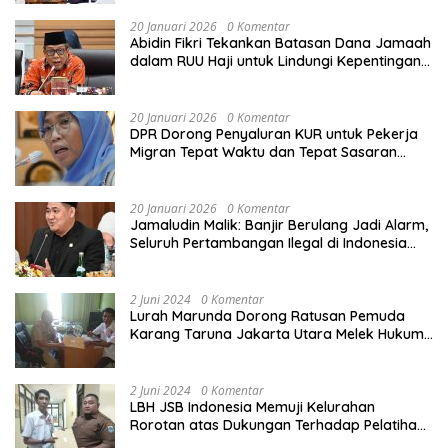
20 Januari 2026
0 Komentar
Abidin Fikri Tekankan Batasan Dana Jamaah
dalam RUU Haji untuk Lindungi Kepentingan
Calon Haji
20 Januari 2026
0 Komentar
DPR Dorong Penyaluran KUR untuk Pekerja
Migran Tepat Waktu dan Tepat Sasaran
demi Perlindungan Ekonomi PMI
20 Januari 2026
0 Komentar
Jamaludin Malik: Banjir Berulang Jadi Alarm,
Seluruh Pertambangan Ilegal di Indonesia
Harus Ditertibkan
2 Juni 2024
0 Komentar
Lurah Marunda Dorong Ratusan Pemuda
Karang Taruna Jakarta Utara Melek Hukum
Melalui Pelatihan Dasar Paralegal Gratis
Yang Diadakan LBH JSB Indonesia
2 Juni 2024
0 Komentar
LBH JSB Indonesia Memuji Kelurahan
Rorotan atas Dukungan Terhadap Pelatihan
Dasar Paralegal Gratis Untuk 150 orang