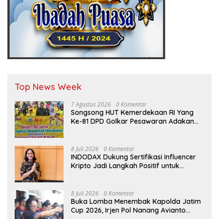
Top News Week
7 Agustus 2026
0 Komentar
Songsong HUT Kemerdekaan RI Yang
Ke-81 DPD Golkar Pesawaran Adakan
Acara Bertema “Senam Bersama
Golkar”
8 Juli 2026
0 Komentar
INDODAX Dukung Sertifikasi Influencer
Kripto Jadi Langkah Positif untuk
Bangun Ekosistem yang Lebih Sehat
8 Juli 2026
0 Komentar
Buka Lomba Menembak Kapolda Jatim
Cup 2026, Irjen Pol Nanang Avianto
Tekankan Profesionalisme Penggunaan