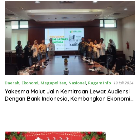
SPB
Daerah
,
Ekonomi
,
Megapolitan
,
Nasional
,
Ragam Info
19 Juli 2024
Yakesma Malut Jalin Kemitraan Lewat Audiensi
Dengan Bank Indonesia, Kembangkan Ekonomi
Maluku Utara