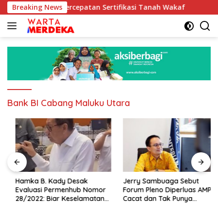
Langsung
 dan Percepatan Sertifikasi Tanah Wakaf
Breaking News
Hamka B. Ka
ke
konten
Bank BI Cabang Maluku Utara
Hamka B. Kady Desak
Jerry Sambuaga Sebut
Evaluasi Permenhub Nomor
Forum Pleno Diperluas AMPI
28/2022: Biar Keselamatan
Cacat dan Tak Punya
Pelayaran Tak Lagi Hanya
Legitimasi
Bertumpu pada Administrasi