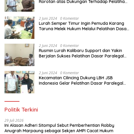
Rorotan atas Dukungan Terhadap Pelatihan
Dasar Paralegal Gratis Untuk 150 orang
Pemuda Karang Taruna di Jakarta Utara
2 Juni 2024
0 Komentar
Lurah Semper Timur Ingin Pemuda Karang
Taruna Melek Hukum Melalui Pelatihan Dasar
Paralegal Gratis Yang Diadakan LBH JSB
Indonesia
2 Juni 2024
0 Komentar
Rusmin Lurah Kalibaru Support dan Yakin
Berjalan Sukses Pelatihan Dasar Paralegal
Gratis Untuk Ratusan Karang Taruna di
Jakarta Utara
2 Juni 2024
0 Komentar
Kecamatan Cilincing Dukung LBH JSB
Indonesia Gelar Pelatihan Dasar Paralegal
Gratis Untuk 150 orang Pemuda Karang
Taruna di Jakarta Utara
Politik Terkini
29 Juli 2026
Ini Alasan Adheri Sitompul Sebut Pemberhentian Robby
Anugrah Marpaung sebagai Sekjen AMPI Cacat Hukum