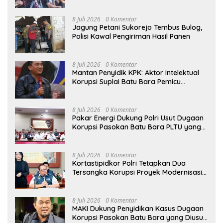
Senjata Api
8 Juli 2026
0 Komentar
Jagung Petani Sukorejo Tembus Bulog,
Polisi Kawal Pengiriman Hasil Panen
8 Juli 2026
0 Komentar
Mantan Penyidik KPK: Aktor Intelektual
Korupsi Suplai Batu Bara Pemicu
Blackout Listrik Harus Ditangkap
8 Juli 2026
0 Komentar
Pakar Energi Dukung Polri Usut Dugaan
Korupsi Pasokan Batu Bara PLTU yang
Ditaksir Rugikan Negara Rp5 Triliun
8 Juli 2026
0 Komentar
Kortastipidkor Polri Tetapkan Dua
Tersangka Korupsi Proyek Modernisasi
Pabrik Gula Assembagoes
8 Juli 2026
0 Komentar
MAKI Dukung Penyidikan Kasus Dugaan
Korupsi Pasokan Batu Bara yang Diusut