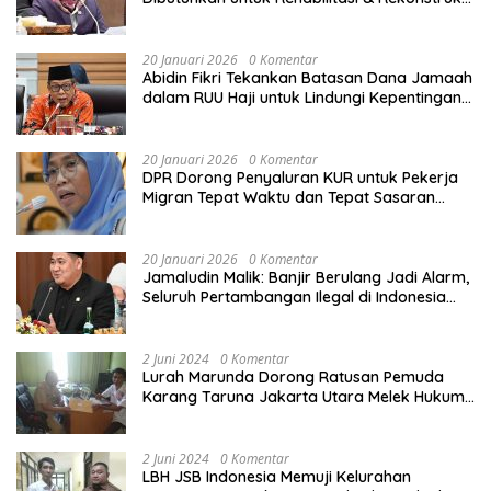
Sekolah Rusak Akibat Bencana
20 Januari 2026
0 Komentar
Abidin Fikri Tekankan Batasan Dana Jamaah
dalam RUU Haji untuk Lindungi Kepentingan
Calon Haji
20 Januari 2026
0 Komentar
DPR Dorong Penyaluran KUR untuk Pekerja
Migran Tepat Waktu dan Tepat Sasaran
demi Perlindungan Ekonomi PMI
20 Januari 2026
0 Komentar
Jamaludin Malik: Banjir Berulang Jadi Alarm,
Seluruh Pertambangan Ilegal di Indonesia
Harus Ditertibkan
2 Juni 2024
0 Komentar
Lurah Marunda Dorong Ratusan Pemuda
Karang Taruna Jakarta Utara Melek Hukum
Melalui Pelatihan Dasar Paralegal Gratis
Yang Diadakan LBH JSB Indonesia
2 Juni 2024
0 Komentar
LBH JSB Indonesia Memuji Kelurahan