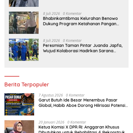
Kortastipidkor Polri
8 Juli 2026
0 Komentar
Bhabinkamtibmas Kelurahan Benowo
Dukung Program Ketahanan Pangan
Melalui Sambang Peternak Sapi
8 Juli 2026
0 Komentar
Peresmian Taman Pintar Juanda Japfa,
Wujud Kolaborasi Hadirkan Sarana
Edukasi Inspiratif
Berita Terpopuler
7 Agustus 2026
0 Komentar
Garut Butuh Ide Besar Menembus Pasar
Global, Habib Aboe Dorong Hilirisasi Potensi
Daerah
20 Januari 2026
0 Komentar
Ketua Komisi X DPR RI: Anggaran Khusus
Dibutuhkan untuk Rehabilitasi & Rekonstruksi