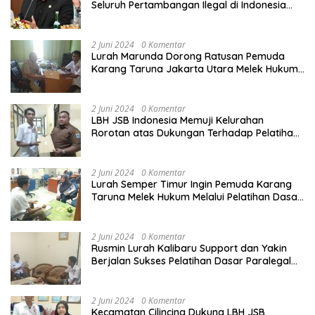
Seluruh Pertambangan Ilegal di Indonesia
Harus Ditertibkan
2 Juni 2024
0 Komentar
Lurah Marunda Dorong Ratusan Pemuda
Karang Taruna Jakarta Utara Melek Hukum
Melalui Pelatihan Dasar Paralegal Gratis
Yang Diadakan LBH JSB Indonesia
2 Juni 2024
0 Komentar
LBH JSB Indonesia Memuji Kelurahan
Rorotan atas Dukungan Terhadap Pelatihan
Dasar Paralegal Gratis Untuk 150 orang
Pemuda Karang Taruna di Jakarta Utara
2 Juni 2024
0 Komentar
Lurah Semper Timur Ingin Pemuda Karang
Taruna Melek Hukum Melalui Pelatihan Dasar
Paralegal Gratis Yang Diadakan LBH JSB
Indonesia
2 Juni 2024
0 Komentar
Rusmin Lurah Kalibaru Support dan Yakin
Berjalan Sukses Pelatihan Dasar Paralegal
Gratis Untuk Ratusan Karang Taruna di
Jakarta Utara
2 Juni 2024
0 Komentar
Kecamatan Cilincing Dukung LBH JSB