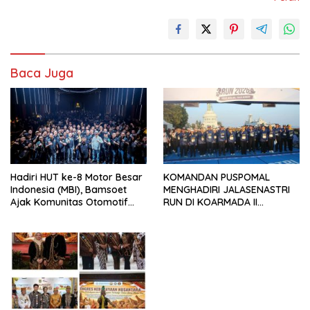
Baca Juga
Hadiri HUT ke-8 Motor Besar
KOMANDAN PUSPOMAL
Indonesia (MBI), Bamsoet
MENGHADIRI JALASENASTRI
Ajak Komunitas Otomotif
RUN DI KOARMADA II
Perkuat Brotherhood dan
SURABAYA
Persatuan Bangsa di Tengah
Derasnya Provokasi Pecah
Belah Bangsa