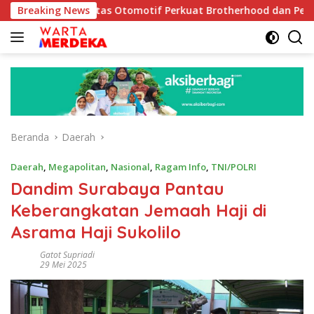
Langsung
 Komunitas Otomotif Perkuat Brotherhood dan Persatuan Bangs
Breaking News
ke
konten
Beranda
Daerah
Daerah
,
Megapolitan
,
Nasional
,
Ragam Info
,
TNI/POLRI
Dandim Surabaya Pantau
Keberangkatan Jemaah Haji di
Asrama Haji Sukolilo
Gatot Supriadi
29 Mei 2025