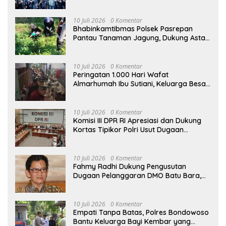
Otomotif Perkuat Brotherhood dan
Persatuan Bangsa di Tengah Derasnya
Provokasi Pecah Belah Bangsa
10 Juli 2026
0 Komentar
Bhabinkamtibmas Polsek Pasrepan
Pantau Tanaman Jagung, Dukung Asta
Cita Ketahanan Pangan Nasional
10 Juli 2026
0 Komentar
Peringatan 1.000 Hari Wafat
Almarhumah Ibu Sutiani, Keluarga Besar
Bapak Edy dan Ibu Narti Gelar Tahlil dan
Doa Bersama
10 Juli 2026
0 Komentar
Komisi III DPR RI Apresiasi dan Dukung
Kortas Tipikor Polri Usut Dugaan
Korupsi Batu Bara
10 Juli 2026
0 Komentar
Fahmy Radhi Dukung Pengusutan
Dugaan Pelanggaran DMO Batu Bara,
Minta Sanksi Tegas bagi Pelanggar
10 Juli 2026
0 Komentar
Empati Tanpa Batas, Polres Bondowoso
Bantu Keluarga Bayi Kembar yang