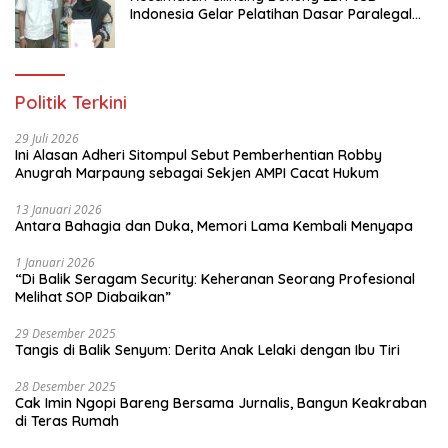
Indonesia Gelar Pelatihan Dasar Paralegal
Gratis Untuk 150 orang Pemuda Karang
Taruna di Jakarta Utara
Politik Terkini
29 Juli 2026
Ini Alasan Adheri Sitompul Sebut Pemberhentian Robby
Anugrah Marpaung sebagai Sekjen AMPI Cacat Hukum
13 Januari 2026
Antara Bahagia dan Duka, Memori Lama Kembali Menyapa
1 Januari 2026
“Di Balik Seragam Security: Keheranan Seorang Profesional
Melihat SOP Diabaikan”
29 Desember 2025
Tangis di Balik Senyum: Derita Anak Lelaki dengan Ibu Tiri
28 Desember 2025
Cak Imin Ngopi Bareng Bersama Jurnalis, Bangun Keakraban
di Teras Rumah