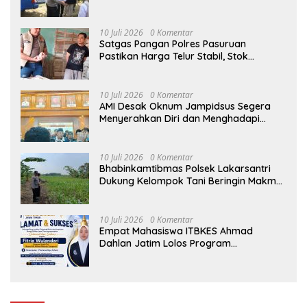
Kehilangan Ibu
10 Juli 2026
0 Komentar
Satgas Pangan Polres Pasuruan
Pastikan Harga Telur Stabil, Stok
Melimpah di Pasar Bangil
10 Juli 2026
0 Komentar
AMI Desak Oknum Jampidsus Segera
Menyerahkan Diri dan Menghadapi
Proses Hukum
10 Juli 2026
0 Komentar
Bhabinkamtibmas Polsek Lakarsantri
Dukung Kelompok Tani Beringin Makmur
Perkuat Ketahanan Pangan Surabaya
10 Juli 2026
0 Komentar
Empat Mahasiswa ITBKES Ahmad
Dahlan Jatim Lolos Program
Internasional di Thailand, Siap
Harumkan Nama Indonesia di Kancah
Global