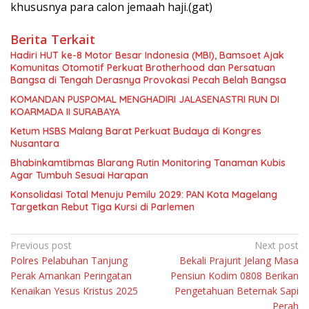
khususnya para calon jemaah haji.(gat)
Berita Terkait
Hadiri HUT ke-8 Motor Besar Indonesia (MBI), Bamsoet Ajak
Komunitas Otomotif Perkuat Brotherhood dan Persatuan
Bangsa di Tengah Derasnya Provokasi Pecah Belah Bangsa
KOMANDAN PUSPOMAL MENGHADIRI JALASENASTRI RUN DI
KOARMADA II SURABAYA
Ketum HSBS Malang Barat Perkuat Budaya di Kongres
Nusantara
Bhabinkamtibmas Blarang Rutin Monitoring Tanaman Kubis
Agar Tumbuh Sesuai Harapan
Konsolidasi Total Menuju Pemilu 2029: PAN Kota Magelang
Targetkan Rebut Tiga Kursi di Parlemen
Navigasi
Previous post
Next post
Polres Pelabuhan Tanjung
Bekali Prajurit Jelang Masa
pos
Perak Amankan Peringatan
Pensiun Kodim 0808 Berikan
Kenaikan Yesus Kristus 2025
Pengetahuan Beternak Sapi
Perah