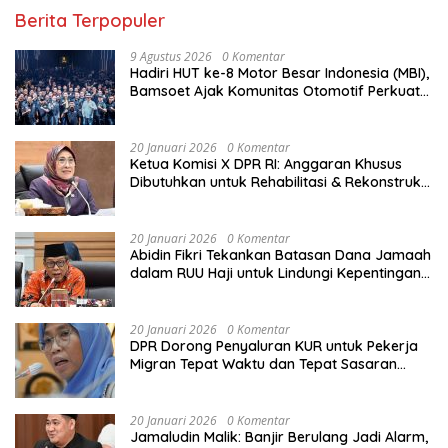
Berita Terpopuler
9 Agustus 2026
0 Komentar
Hadiri HUT ke-8 Motor Besar Indonesia (MBI),
Bamsoet Ajak Komunitas Otomotif Perkuat
Brotherhood dan Persatuan Bangsa di
Tengah Derasnya Provokasi Pecah Belah
Bangsa
20 Januari 2026
0 Komentar
Ketua Komisi X DPR RI: Anggaran Khusus
Dibutuhkan untuk Rehabilitasi & Rekonstruksi
Sekolah Rusak Akibat Bencana
20 Januari 2026
0 Komentar
Abidin Fikri Tekankan Batasan Dana Jamaah
dalam RUU Haji untuk Lindungi Kepentingan
Calon Haji
20 Januari 2026
0 Komentar
DPR Dorong Penyaluran KUR untuk Pekerja
Migran Tepat Waktu dan Tepat Sasaran
demi Perlindungan Ekonomi PMI
20 Januari 2026
0 Komentar
Jamaludin Malik: Banjir Berulang Jadi Alarm,