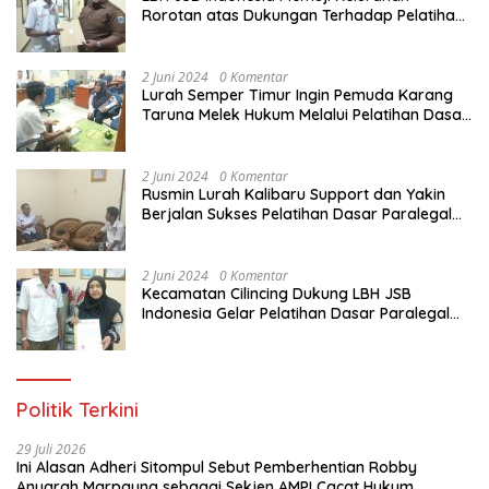
Rorotan atas Dukungan Terhadap Pelatihan
Dasar Paralegal Gratis Untuk 150 orang
Pemuda Karang Taruna di Jakarta Utara
2 Juni 2024
0 Komentar
Lurah Semper Timur Ingin Pemuda Karang
Taruna Melek Hukum Melalui Pelatihan Dasar
Paralegal Gratis Yang Diadakan LBH JSB
Indonesia
2 Juni 2024
0 Komentar
Rusmin Lurah Kalibaru Support dan Yakin
Berjalan Sukses Pelatihan Dasar Paralegal
Gratis Untuk Ratusan Karang Taruna di
Jakarta Utara
2 Juni 2024
0 Komentar
Kecamatan Cilincing Dukung LBH JSB
Indonesia Gelar Pelatihan Dasar Paralegal
Gratis Untuk 150 orang Pemuda Karang
Taruna di Jakarta Utara
Politik Terkini
29 Juli 2026
Ini Alasan Adheri Sitompul Sebut Pemberhentian Robby
Anugrah Marpaung sebagai Sekjen AMPI Cacat Hukum