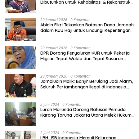
Dibutuhkan untuk Rehabilitasi & Rekonstruksi
Sekolah Rusak Akibat Bencana
20 Januari 2026
0 Komentar
Abidin Fikri Tekankan Batasan Dana Jamaah
dalam RUU Haji untuk Lindungi Kepentingan
Calon Haji
20 Januari 2026
0 Komentar
DPR Dorong Penyaluran KUR untuk Pekerja
Migran Tepat Waktu dan Tepat Sasaran
demi Perlindungan Ekonomi PMI
20 Januari 2026
0 Komentar
Jamaludin Malik: Banjir Berulang Jadi Alarm,
Seluruh Pertambangan Ilegal di Indonesia
Harus Ditertibkan
2 Juni 2024
0 Komentar
Lurah Marunda Dorong Ratusan Pemuda
Karang Taruna Jakarta Utara Melek Hukum
Melalui Pelatihan Dasar Paralegal Gratis
Yang Diadakan LBH JSB Indonesia
2 Juni 2024
0 Komentar
LBH JSB Indonesia Memuji Kelurahan