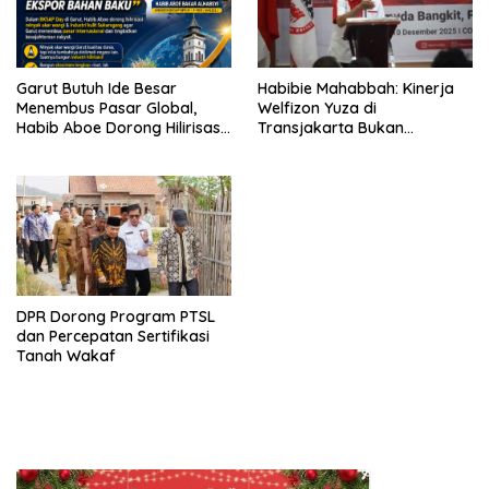
Garut Butuh Ide Besar
Habibie Mahabbah: Kinerja
Menembus Pasar Global,
Welfizon Yuza di
Habib Aboe Dorong Hilirisasi
Transjakarta Bukan
Potensi Daerah
Kebetulan, Sejak Dulu Sudah
Berprestasi
DPR Dorong Program PTSL
dan Percepatan Sertifikasi
Tanah Wakaf