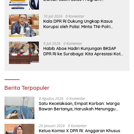
Internasional di Thailand, Siap
Harumkan Nama Indonesia di Kancah
Global
10 Juli 2026
0 Komentar
Kala DPR RI Dukung Ungkap Kasus
Korupsi oleh Polisi: Minta TNI-Polri
hingga Jaksa Solid!
9 Juli 2026
0 Komentar
Habib Aboe Hadiri Kunjungan BKSAP
DPR RI ke Surabaya: Kita Apresiasi Kota
Ini Berhasil Menjadi Salah Satu Wajah
Kemajuan Indonesia
Berita Terpopuler
8 Agustus 2026
0 Komentar
Satu Kecelakaan, Empat Korban: Warga
Bawan Bertanya, Haruskah Menunggu
Tragedi Berikutnya untuk Mendapat Lampu
Jalan?
20 Januari 2026
0 Komentar
Ketua Komisi X DPR RI: Anggaran Khusus