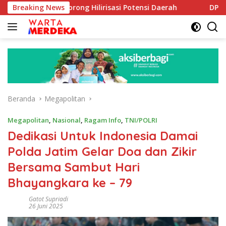
Langsung
e Dorong Hilirisasi Potensi Daerah
Breaking News
DPR Dorong Progra
ke
konten
Beranda
Megapolitan
Megapolitan
,
Nasional
,
Ragam Info
,
TNI/POLRI
Dedikasi Untuk Indonesia Damai
Polda Jatim Gelar Doa dan Zikir
Bersama Sambut Hari
Bhayangkara ke – 79
Gatot Supriadi
26 Juni 2025