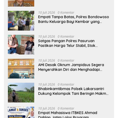
Minta Sanksi Tegas bagi Pelanggar
10 Juli 2026
0 Komentar
Empati Tanpa Batas, Polres Bondowoso
Bantu Keluarga Bayi Kembar yang
Kehilangan Ibu
10 Juli 2026
0 Komentar
Satgas Pangan Polres Pasuruan
Pastikan Harga Telur Stabil, Stok
Melimpah di Pasar Bangil
10 Juli 2026
0 Komentar
AMI Desak Oknum Jampidsus Segera
Menyerahkan Diri dan Menghadapi
Proses Hukum
10 Juli 2026
0 Komentar
Bhabinkamtibmas Polsek Lakarsantri
Dukung Kelompok Tani Beringin Makmur
Perkuat Ketahanan Pangan Surabaya
10 Juli 2026
0 Komentar
Empat Mahasiswa ITBKES Ahmad
Dahlan Jatim Lolos Program