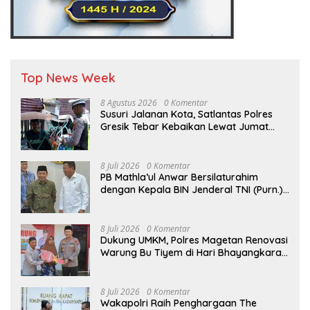
Top News Week
8 Agustus 2026
0 Komentar
Susuri Jalanan Kota, Satlantas Polres
Gresik Tebar Kebaikan Lewat Jumat
Berkah Berbagi
8 Juli 2026
0 Komentar
PB Mathla’ul Anwar Bersilaturahim
dengan Kepala BIN Jenderal TNI (Purn.)
Muhammad Herindra: Bahas Komitmen
Rekat Persatuan dan Kemajuan NKRI
8 Juli 2026
0 Komentar
Dukung UMKM, Polres Magetan Renovasi
Warung Bu Tiyem di Hari Bhayangkara
ke – 80
8 Juli 2026
0 Komentar
Wakapolri Raih Penghargaan The