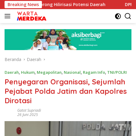
Langsung
e Dorong Hilirisasi Potensi Daerah
Breaking News
DPR Dorong Progra
ke
konten
Beranda
Daerah
Daerah
,
Hukum
,
Megapolitan
,
Nasional
,
Ragam Info
,
TNI/POLRI
Penyegaran Organisasi, Sejumlah
Pejabat Polda Jatim dan Kapolres
Dirotasi
Gatot Supriadi
26 Juni 2025