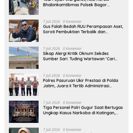
Bhabinkamtibmas Polsek Bagor
Selamatkan Bayi Korban Kecelakaan
Bus di Nganjuk
7 Juli 2026
0 Komentar
Gus Falah Bedah RUU Perampasan Aset,
Soroti Pembuktian Terbalik dan
Pertanyakan Posisi Kejaksaan
7 Juli 2026
0 Komentar
Sikap Alergi Kritik Oknum Sekdes
Sumber Sari: Tuding Wartawan ‘Cari
Kesalahan’ Saat Dipertanyakan Soal
Bendera Lusuh dan Layanan PATEN
CETAR yang Diduga Mandek
7 Juli 2026
0 Komentar
Polres Pasuruan Ukir Prestasi di Polda
Jatim, Juara II Tertib Administrasi
Pelaporan DORS Dan Ungkap Kasus
7 Juli 2026
0 Komentar
Tiga Personel Polri Gugur Saat Bertugas
Ungkap Kasus Narkoba di Katingan,
Dianugerahi Kenaikan Pangkat Luar
Biasa Anumerta
7 Juli 2026
0 Komentar