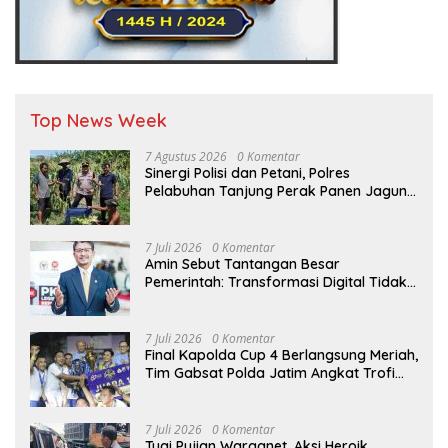
Top News Week
7 Agustus 2026
0 Komentar
Sinergi Polisi dan Petani, Polres
Pelabuhan Tanjung Perak Panen Jagung
Pulut Ketan Ungu
7 Juli 2026
0 Komentar
Amin Sebut Tantangan Besar
Pemerintah: Transformasi Digital Tidak
Hanya Melahirkan Konsumen, tapi
Dorong Banyak Pelaku Usaha Digital
7 Juli 2026
0 Komentar
Final Kapolda Cup 4 Berlangsung Meriah,
Tim Gabsat Polda Jatim Angkat Trofi
Juara
7 Juli 2026
0 Komentar
Tuai Pujian Warganet, Aksi Heroik