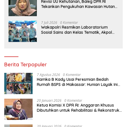
Revisi UU Kehutanan, Baleg DPR RI
Tekankan Pengukuhan Kawasan Hutan
Tak Boleh Dilakukan Sepihak
7 Juli 2026
0 Komentar
Wakapolri Resmikan Laboratorium
Sosial Sains dan Kelas Tematik, Akpol
Perkuat Scientific Policing
Berita Terpopuler
7 Agustus 2026
0 Komentar
Hamka B Kady Usai Peresmian Bedah
Rumah BSPS di Makassar: Hunian Layak Ini
Hak Dasar Masyarakat
20 Januari 2026
0 Komentar
Ketua Komisi X DPR RI: Anggaran Khusus
Dibutuhkan untuk Rehabilitasi & Rekonstruksi
Sekolah Rusak Akibat Bencana
20 Januari 2026
0 Komentar