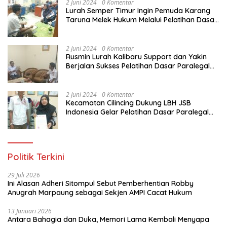
2 Juni 2024
0 Komentar
Lurah Semper Timur Ingin Pemuda Karang
Taruna Melek Hukum Melalui Pelatihan Dasar
Paralegal Gratis Yang Diadakan LBH JSB
Indonesia
2 Juni 2024
0 Komentar
Rusmin Lurah Kalibaru Support dan Yakin
Berjalan Sukses Pelatihan Dasar Paralegal
Gratis Untuk Ratusan Karang Taruna di
Jakarta Utara
2 Juni 2024
0 Komentar
Kecamatan Cilincing Dukung LBH JSB
Indonesia Gelar Pelatihan Dasar Paralegal
Gratis Untuk 150 orang Pemuda Karang
Taruna di Jakarta Utara
Politik Terkini
29 Juli 2026
Ini Alasan Adheri Sitompul Sebut Pemberhentian Robby
Anugrah Marpaung sebagai Sekjen AMPI Cacat Hukum
13 Januari 2026
Antara Bahagia dan Duka, Memori Lama Kembali Menyapa