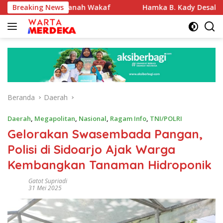
Langsung
fikasi Tanah Wakaf
Breaking News
Hamka B. Kady Desak Evaluasi Per
ke
konten
Beranda
Daerah
Daerah
,
Megapolitan
,
Nasional
,
Ragam Info
,
TNI/POLRI
Gelorakan Swasembada Pangan,
Polisi di Sidoarjo Ajak Warga
Kembangkan Tanaman Hidroponik
Gatot Supriadi
31 Mei 2025