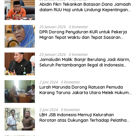
Abidin Fikri Tekankan Batasan Dana Jamaah
dalam RUU Haji untuk Lindungi Kepentingan
Calon Haji
20 Januari 2026
0 Komentar
DPR Dorong Penyaluran KUR untuk Pekerja
Migran Tepat Waktu dan Tepat Sasaran
demi Perlindungan Ekonomi PMI
20 Januari 2026
0 Komentar
Jamaludin Malik: Banjir Berulang Jadi Alarm,
Seluruh Pertambangan Ilegal di Indonesia
Harus Ditertibkan
2 Juni 2024
0 Komentar
Lurah Marunda Dorong Ratusan Pemuda
Karang Taruna Jakarta Utara Melek Hukum
Melalui Pelatihan Dasar Paralegal Gratis
Yang Diadakan LBH JSB Indonesia
2 Juni 2024
0 Komentar
LBH JSB Indonesia Memuji Kelurahan
Rorotan atas Dukungan Terhadap Pelatihan
Dasar Paralegal Gratis Untuk 150 orang
Pemuda Karang Taruna di Jakarta Utara