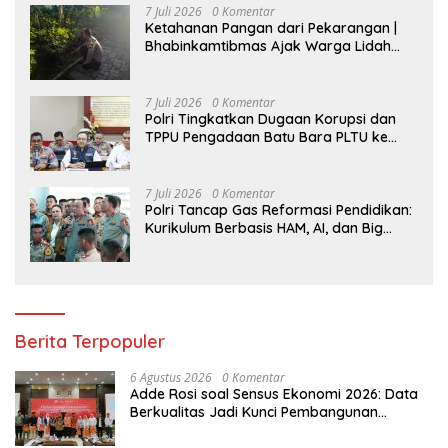
7 Juli 2026
0 Komentar
Ketahanan Pangan dari Pekarangan |
Bhabinkamtibmas Ajak Warga Lidah
Wetan Budidaya Singkong
7 Juli 2026
0 Komentar
Polri Tingkatkan Dugaan Korupsi dan
TPPU Pengadaan Batu Bara PLTU ke
Tahap Penyidikan, Kerugian Negara
Diindikasikan Capai Rp5 Triliun
7 Juli 2026
0 Komentar
Polri Tancap Gas Reformasi Pendidikan:
Kurikulum Berbasis HAM, AI, dan Big
Data Siap Berlaku 2027
Berita Terpopuler
6 Agustus 2026
0 Komentar
Adde Rosi soal Sensus Ekonomi 2026: Data
Berkualitas Jadi Kunci Pembangunan
Indonesia