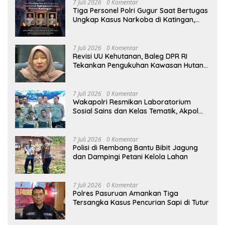
7 Juli 2026
0 Komentar
Tiga Personel Polri Gugur Saat Bertugas
Ungkap Kasus Narkoba di Katingan,
Dianugerahi Kenaikan Pangkat Luar
Biasa Anumerta
7 Juli 2026
0 Komentar
Revisi UU Kehutanan, Baleg DPR RI
Tekankan Pengukuhan Kawasan Hutan
Tak Boleh Dilakukan Sepihak
7 Juli 2026
0 Komentar
Wakapolri Resmikan Laboratorium
Sosial Sains dan Kelas Tematik, Akpol
Perkuat Scientific Policing
7 Juli 2026
0 Komentar
Polisi di Rembang Bantu Bibit Jagung
dan Dampingi Petani Kelola Lahan
7 Juli 2026
0 Komentar
Polres Pasuruan Amankan Tiga
Tersangka Kasus Pencurian Sapi di Tutur