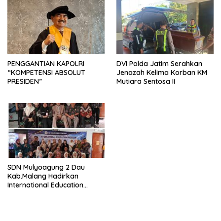
PENGGANTIAN KAPOLRI
DVI Polda Jatim Serahkan
“KOMPETENSI ABSOLUT
Jenazah Kelima Korban KM
PRESIDEN”
Mutiara Sentosa II
SDN Mulyoagung 2 Dau
Kab.Malang Hadirkan
International Education
Program, Bangun Wawasan
Global Siswa melalui
Kolaborasi Internasional