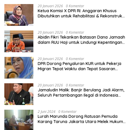
20 Januari 2026
0 Komentar
Ketua Komisi X DPR RI: Anggaran Khusus
Dibutuhkan untuk Rehabilitasi & Rekonstruksi
Sekolah Rusak Akibat Bencana
20 Januari 2026
0 Komentar
Abidin Fikri Tekankan Batasan Dana Jamaah
dalam RUU Haji untuk Lindungi Kepentingan
Calon Haji
20 Januari 2026
0 Komentar
DPR Dorong Penyaluran KUR untuk Pekerja
Migran Tepat Waktu dan Tepat Sasaran
demi Perlindungan Ekonomi PMI
20 Januari 2026
0 Komentar
Jamaludin Malik: Banjir Berulang Jadi Alarm,
Seluruh Pertambangan Ilegal di Indonesia
Harus Ditertibkan
2 Juni 2024
0 Komentar
Lurah Marunda Dorong Ratusan Pemuda
Karang Taruna Jakarta Utara Melek Hukum
Melalui Pelatihan Dasar Paralegal Gratis