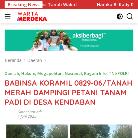
Langsung
 Sertifikasi Tanah Wakaf
Breaking News
Hamka B. Kady Desak Evalua
ke
konten
Beranda
Daerah
Daerah
,
Hukum
,
Megapolitan
,
Nasional
,
Ragam Info
,
TNI/POLRI
BABINSA KORAMIL 0829-06/TANAH
MERAH DAMPINGI PETANI TANAM
PADI DI DESA KENDABAN
Gatot Supriadi
4 Juni 2025