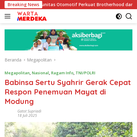
Langsung
ak Komunitas Otomotif Perkuat Brotherhood dan Persatuan Bang
Breaking News
ke
konten
Beranda
Megapolitan
Megapolitan
,
Nasional
,
Ragam Info
,
TNI/POLRI
Babinsa Sertu Syahrir Gerak Cepat
Respon Penemuan Mayat di
Modung
Gatot Supriadi
18 Juli 2025