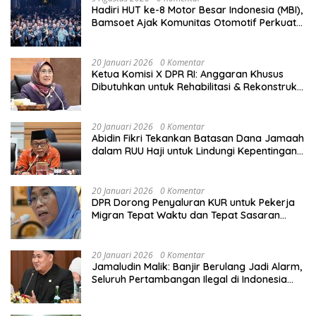
Hadiri HUT ke-8 Motor Besar Indonesia (MBI),
Bamsoet Ajak Komunitas Otomotif Perkuat
Brotherhood dan Persatuan Bangsa di
Tengah Derasnya Provokasi Pecah Belah
Bangsa
20 Januari 2026
0 Komentar
Ketua Komisi X DPR RI: Anggaran Khusus
Dibutuhkan untuk Rehabilitasi & Rekonstruksi
Sekolah Rusak Akibat Bencana
20 Januari 2026
0 Komentar
Abidin Fikri Tekankan Batasan Dana Jamaah
dalam RUU Haji untuk Lindungi Kepentingan
Calon Haji
20 Januari 2026
0 Komentar
DPR Dorong Penyaluran KUR untuk Pekerja
Migran Tepat Waktu dan Tepat Sasaran
demi Perlindungan Ekonomi PMI
20 Januari 2026
0 Komentar
Jamaludin Malik: Banjir Berulang Jadi Alarm,
Seluruh Pertambangan Ilegal di Indonesia
Harus Ditertibkan