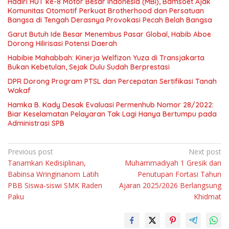
Hadiri HUT ke-8 Motor Besar Indonesia (MBI), Bamsoet Ajak
Komunitas Otomotif Perkuat Brotherhood dan Persatuan
Bangsa di Tengah Derasnya Provokasi Pecah Belah Bangsa
Garut Butuh Ide Besar Menembus Pasar Global, Habib Aboe
Dorong Hilirisasi Potensi Daerah
Habibie Mahabbah: Kinerja Welfizon Yuza di Transjakarta
Bukan Kebetulan, Sejak Dulu Sudah Berprestasi
DPR Dorong Program PTSL dan Percepatan Sertifikasi Tanah
Wakaf
Hamka B. Kady Desak Evaluasi Permenhub Nomor 28/2022:
Biar Keselamatan Pelayaran Tak Lagi Hanya Bertumpu pada
Administrasi SPB
Navigasi
Previous post
Next post
Tanamkan Kedisiplinan,
Muhammadiyah 1 Gresik dan
pos
Babinsa Wringinanom Latih
Penutupan Fortasi Tahun
PBB Siswa-siswi SMK Raden
Ajaran 2025/2026 Berlangsung
Paku
Khidmat