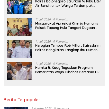
Polres Bojonegoro Salurkan 16 Ribu Liter
Air Bersih untuk Warga Terdampak
Kemarau di Ngambon
11 Juli 2026
0 Komentar
Masyarakat Apresiasi Kinerja Humanis
Polsek Tapung Hulu Tangani Dugaan
Kasus Curat di Desa Intan Jaya
11 Juli 2026
0 Komentar
Kerugian Tembus Rp6 Milliar, Satreskrim
Polres Bangkalan Tangkap Ibu Rumah
Tangga Pelaku Arisan Bodong
11 Juli 2026
0 Komentar
Hamka B. Kady Tegaskan Program
Pemerintah Wajib Dibahas Bersama DPR
Sebelum Masuk Tahap Penganggaran
Berita Terpopuler
9 Agustus 2026
0 Komentar