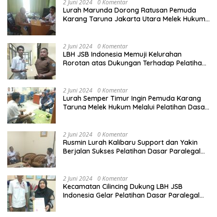
2 Juni 2024
0 Komentar
Lurah Marunda Dorong Ratusan Pemuda
Karang Taruna Jakarta Utara Melek Hukum
Melalui Pelatihan Dasar Paralegal Gratis
Yang Diadakan LBH JSB Indonesia
2 Juni 2024
0 Komentar
LBH JSB Indonesia Memuji Kelurahan
Rorotan atas Dukungan Terhadap Pelatihan
Dasar Paralegal Gratis Untuk 150 orang
Pemuda Karang Taruna di Jakarta Utara
2 Juni 2024
0 Komentar
Lurah Semper Timur Ingin Pemuda Karang
Taruna Melek Hukum Melalui Pelatihan Dasar
Paralegal Gratis Yang Diadakan LBH JSB
Indonesia
2 Juni 2024
0 Komentar
Rusmin Lurah Kalibaru Support dan Yakin
Berjalan Sukses Pelatihan Dasar Paralegal
Gratis Untuk Ratusan Karang Taruna di
Jakarta Utara
2 Juni 2024
0 Komentar
Kecamatan Cilincing Dukung LBH JSB
Indonesia Gelar Pelatihan Dasar Paralegal
Gratis Untuk 150 orang Pemuda Karang
Taruna di Jakarta Utara