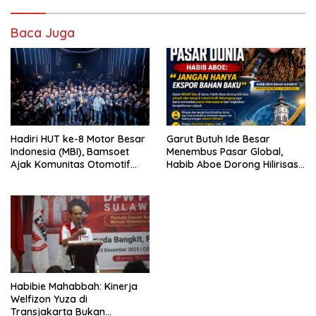
Baca Juga
Hadiri HUT ke-8 Motor Besar
Garut Butuh Ide Besar
Indonesia (MBI), Bamsoet
Menembus Pasar Global,
Ajak Komunitas Otomotif
Habib Aboe Dorong Hilirisasi
Perkuat Brotherhood dan
Potensi Daerah
Persatuan Bangsa di Tengah
Derasnya Provokasi Pecah
Belah Bangsa
Habibie Mahabbah: Kinerja
Welfizon Yuza di
Transjakarta Bukan