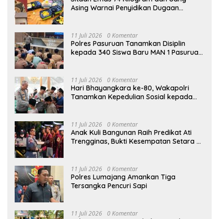
Asing Warnai Penyidikan Dugaan
Korupsi Batu Bara PLTU Rp5 Triliun
11 Juli 2026
0 Komentar
Polres Pasuruan Tanamkan Disiplin
kepada 340 Siswa Baru MAN 1 Pasuruan,
Bekal Wujudkan Generasi Berkarakter
11 Juli 2026
0 Komentar
Hari Bhayangkara ke-80, Wakapolri
Tanamkan Kepedulian Sosial kepada
Taruna Akpol Lewat Santunan Anak
Yatim
11 Juli 2026
0 Komentar
Anak Kuli Bangunan Raih Predikat Ati
Trengginas, Bukti Kesempatan Setara di
Akpol
11 Juli 2026
0 Komentar
Polres Lumajang Amankan Tiga
Tersangka Pencuri Sapi
11 Juli 2026
0 Komentar