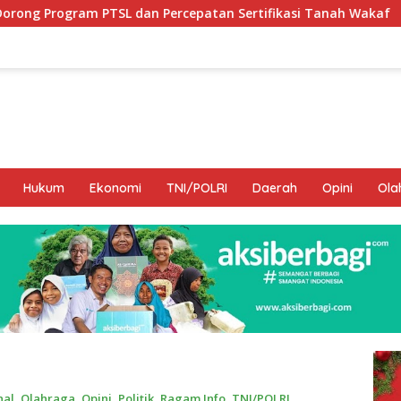
n Percepatan Sertifikasi Tanah Wakaf
Hamka B. Kady 
Hukum
Ekonomi
TNI/POLRI
Daerah
Opini
Ola
nal
,
Olahraga
,
Opini
,
Politik
,
Ragam Info
,
TNI/POLRI