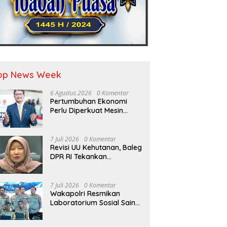
op News Week
6 Agustus 2026
0 Komentar
Pertumbuhan Ekonomi
Perlu Diperkuat Mesin
Baru, Tidak Bisa Hanya
Bertumpu pada Konsumsi
7 Juli 2026
0 Komentar
Revisi UU Kehutanan, Baleg
DPR RI Tekankan
Pengukuhan Kawasan
Hutan Tak Boleh Dilakukan
Sepihak
7 Juli 2026
0 Komentar
Wakapolri Resmikan
Laboratorium Sosial Sains
dan Kelas Tematik, Akpol
Perkuat Scientific Policing