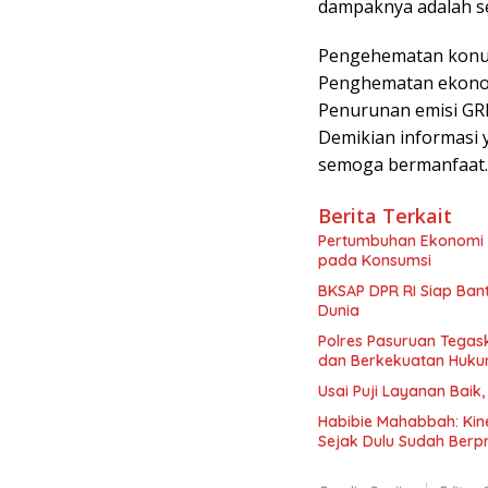
dampaknya adalah seb
Pengehematan konusm
Penghematan ekonom
Penurunan emisi GR
Demikian informasi 
semoga bermanfaat.
Berita Terkait
Pertumbuhan Ekonomi P
pada Konsumsi
BKSAP DPR RI Siap Bant
Dunia
Polres Pasuruan Tegas
dan Berkekuatan Huku
Usai Puji Layanan Bai
Habibie Mahabbah: Kine
Sejak Dulu Sudah Berpr