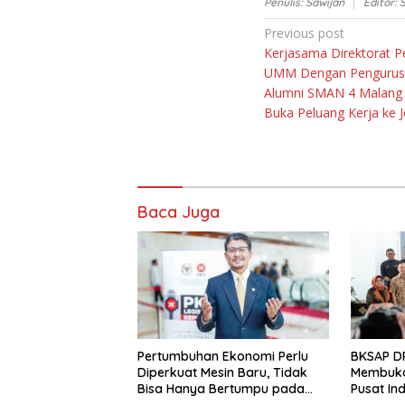
Penulis: Sawijan
Editor:
Navigasi
Previous post
Kerjasama Direktorat P
pos
UMM Dengan Pengurus 
Alumni SMAN 4 Malang
Buka Peluang Kerja ke 
Baca Juga
Pertumbuhan Ekonomi Perlu
BKSAP DP
Diperkuat Mesin Baru, Tidak
Membuka
Bisa Hanya Bertumpu pada
Pusat Ind
Konsumsi