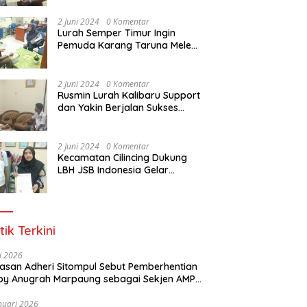
Dasar Paralegal Gratis Untuk
150 orang Pemuda Karang
2 Juni 2024
0 Komentar
Taruna di Jakarta Utara
Lurah Semper Timur Ingin
Pemuda Karang Taruna Melek
Hukum Melalui Pelatihan Dasar
Paralegal Gratis Yang
Diadakan LBH JSB Indonesia
2 Juni 2024
0 Komentar
Rusmin Lurah Kalibaru Support
dan Yakin Berjalan Sukses
Pelatihan Dasar Paralegal
Gratis Untuk Ratusan Karang
Taruna di Jakarta Utara
2 Juni 2024
0 Komentar
Kecamatan Cilincing Dukung
LBH JSB Indonesia Gelar
Pelatihan Dasar Paralegal
Gratis Untuk 150 orang
Pemuda Karang Taruna di
Jakarta Utara
tik Terkini
li 2026
Alasan Adheri Sitompul Sebut Pemberhentian
y Anugrah Marpaung sebagai Sekjen AMPI
at Hukum
nuari 2026