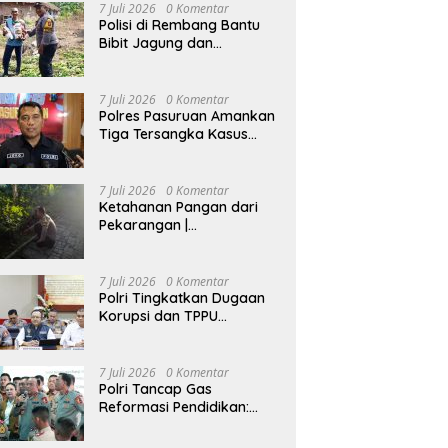
7 Juli 2026
0 Komentar
Polisi di Rembang Bantu
Bibit Jagung dan
Dampingi Petani Kelola
Lahan
7 Juli 2026
0 Komentar
Polres Pasuruan Amankan
Tiga Tersangka Kasus
Pencurian Sapi di Tutur
7 Juli 2026
0 Komentar
Ketahanan Pangan dari
Pekarangan |
Bhabinkamtibmas Ajak
Warga Lidah Wetan
Budidaya Singkong
7 Juli 2026
0 Komentar
Polri Tingkatkan Dugaan
Korupsi dan TPPU
Pengadaan Batu Bara
PLTU ke Tahap Penyidikan,
Kerugian Negara
7 Juli 2026
0 Komentar
Diindikasikan Capai Rp5
Polri Tancap Gas
Triliun
Reformasi Pendidikan:
Kurikulum Berbasis HAM,
AI, dan Big Data Siap