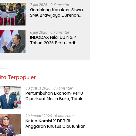
Berlaku 2027
7 Juli 2026
0 Komentar
Gembleng Karakter Siswa
SMK Brawijaya Durenan
Lewat Program
Ketarunaan
6 Juli 2026
0 Komentar
INDODAX Nilai UU No. 4
Tahun 2026 Perlu Jadi
Momentum Memperkuat
Kedaulatan Ekosistem
Kripto Indonesia
ita Terpopuler
6 Agustus 2026
0 Komentar
Pertumbuhan Ekonomi Perlu
Diperkuat Mesin Baru, Tidak
Bisa Hanya Bertumpu pada
Konsumsi
20 Januari 2026
0 Komentar
Ketua Komisi X DPR RI:
Anggaran Khusus Dibutuhkan
untuk Rehabilitasi &