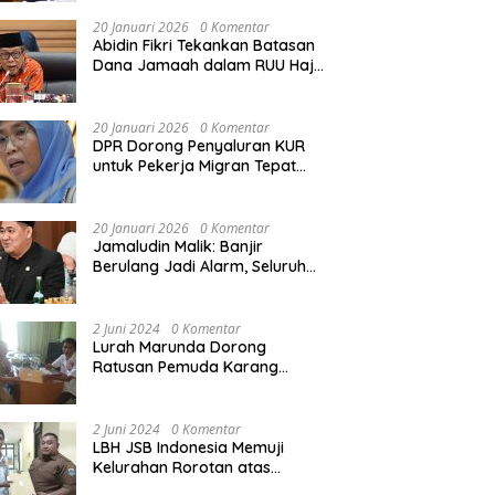
Rekonstruksi Sekolah Rusak
Akibat Bencana
20 Januari 2026
0 Komentar
Abidin Fikri Tekankan Batasan
Dana Jamaah dalam RUU Haji
untuk Lindungi Kepentingan
Calon Haji
20 Januari 2026
0 Komentar
DPR Dorong Penyaluran KUR
untuk Pekerja Migran Tepat
Waktu dan Tepat Sasaran
demi Perlindungan Ekonomi
PMI
20 Januari 2026
0 Komentar
Jamaludin Malik: Banjir
Berulang Jadi Alarm, Seluruh
Pertambangan Ilegal di
Indonesia Harus Ditertibkan
2 Juni 2024
0 Komentar
Lurah Marunda Dorong
Ratusan Pemuda Karang
Taruna Jakarta Utara Melek
Hukum Melalui Pelatihan Dasar
Paralegal Gratis Yang
2 Juni 2024
0 Komentar
Diadakan LBH JSB Indonesia
LBH JSB Indonesia Memuji
Kelurahan Rorotan atas
Dukungan Terhadap Pelatihan