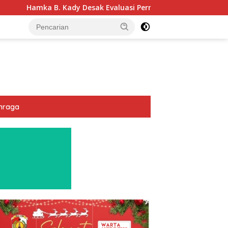
Desak Evaluasi Permenhub Nomor 28/2022: Biar Keselamatan Pe
hraga