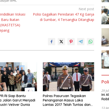
 Sawijan WMC
Next post
endidikan Vokasi
Polisi Gagalkan Peredaran 47 Kg Ganja
Baru Ikatan
di Sumbar, 4 Tersangka Ditangkap
 (IKASTETSA)
Jepang
Poli
29 Ju
Ini 
R RI Siap Bantu
Polres Pasuruan Tegaskan
Robb
 Jalan Garut Menjadi
Penanganan Kasus Laka
Cac
ustri Vetiver Dunia
Lantas 2017 Telah Tuntas dan
13 Ja
Berkekuatan Hukum Tetap