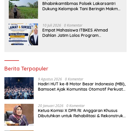
Bhabinkamtibmas Polsek Lakarsantri
Dukung Kelompok Tani Beringin Makmur
Perkuat Ketahanan Pangan Surabaya
10 Juli 2026
0 Komentar
Empat Mahasiswa ITBKES Ahmad
Dahlan Jatim Lolos Program
Internasional di Thailand, Siap
Harumkan Nama Indonesia di Kancah
Global
Berita Terpopuler
9 Agustus 2026
0 Komentar
Hadiri HUT ke-8 Motor Besar Indonesia (MBI),
Bamsoet Ajak Komunitas Otomotif Perkuat
Brotherhood dan Persatuan Bangsa di
Tengah Derasnya Provokasi Pecah Belah
Bangsa
20 Januari 2026
0 Komentar
Ketua Komisi X DPR RI: Anggaran Khusus
Dibutuhkan untuk Rehabilitasi & Rekonstruksi
Sekolah Rusak Akibat Bencana