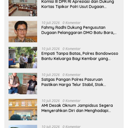
Komisi III DPR RI Apresiasi dan Dukung
Kortas Tipikor Polri Usut Dugaan
Korupsi Batu Bara
10 Juli 2026
0 Komentar
Fahmy Radhi Dukung Pengusutan
Dugaan Pelanggaran DMO Batu Bara,
Minta Sanksi Tegas bagi Pelanggar
10 Juli 2026
0 Komentar
Empati Tanpa Batas, Polres Bondowoso
Bantu Keluarga Bayi Kembar yang
Kehilangan Ibu
10 Juli 2026
0 Komentar
Satgas Pangan Polres Pasuruan
Pastikan Harga Telur Stabil, Stok
Melimpah di Pasar Bangil
10 Juli 2026
0 Komentar
AMI Desak Oknum Jampidsus Segera
Menyerahkan Diri dan Menghadapi
Proses Hukum
10 Juli 2026
0 Komentar