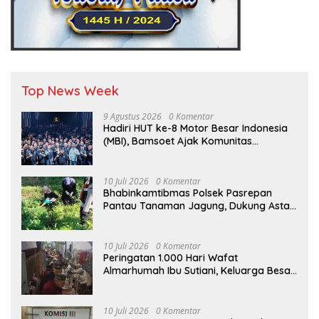
Top News Week
9 Agustus 2026
0 Komentar
Hadiri HUT ke-8 Motor Besar Indonesia
(MBI), Bamsoet Ajak Komunitas
Otomotif Perkuat Brotherhood dan
Persatuan Bangsa di Tengah Derasnya
Provokasi Pecah Belah Bangsa
10 Juli 2026
0 Komentar
Bhabinkamtibmas Polsek Pasrepan
Pantau Tanaman Jagung, Dukung Asta
Cita Ketahanan Pangan Nasional
10 Juli 2026
0 Komentar
Peringatan 1.000 Hari Wafat
Almarhumah Ibu Sutiani, Keluarga Besar
Bapak Edy dan Ibu Narti Gelar Tahlil dan
Doa Bersama
10 Juli 2026
0 Komentar