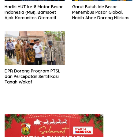
Hadiri HUT ke-8 Motor Besar
Garut Butuh Ide Besar
Indonesia (MBI), Bamsoet
Menembus Pasar Global,
Ajak Komunitas Otomotif
Habib Aboe Dorong Hilirisasi
Perkuat Brotherhood dan
Potensi Daerah
Persatuan Bangsa di Tengah
Derasnya Provokasi Pecah
Belah Bangsa
DPR Dorong Program PTSL
dan Percepatan Sertifikasi
Tanah Wakaf