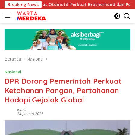
Langsung
Komunitas Otomotif Perkuat Brotherhood dan Persatuan Bangsa
Breaking News
ke
konten
Beranda
Nasional
Nasional
DPR Dorong Pemerintah Perkuat
Ketahanan Pangan, Pertahanan
Hadapi Gejolak Global
Ramli
24 Januari 2026