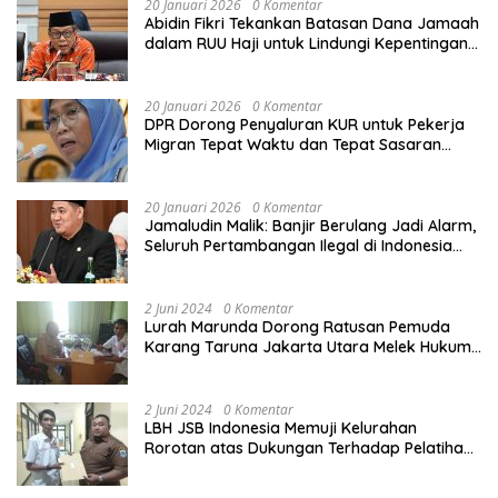
20 Januari 2026
0 Komentar
Abidin Fikri Tekankan Batasan Dana Jamaah
dalam RUU Haji untuk Lindungi Kepentingan
Calon Haji
20 Januari 2026
0 Komentar
DPR Dorong Penyaluran KUR untuk Pekerja
Migran Tepat Waktu dan Tepat Sasaran
demi Perlindungan Ekonomi PMI
20 Januari 2026
0 Komentar
Jamaludin Malik: Banjir Berulang Jadi Alarm,
Seluruh Pertambangan Ilegal di Indonesia
Harus Ditertibkan
2 Juni 2024
0 Komentar
Lurah Marunda Dorong Ratusan Pemuda
Karang Taruna Jakarta Utara Melek Hukum
Melalui Pelatihan Dasar Paralegal Gratis
Yang Diadakan LBH JSB Indonesia
2 Juni 2024
0 Komentar
LBH JSB Indonesia Memuji Kelurahan
Rorotan atas Dukungan Terhadap Pelatihan
Dasar Paralegal Gratis Untuk 150 orang
Pemuda Karang Taruna di Jakarta Utara