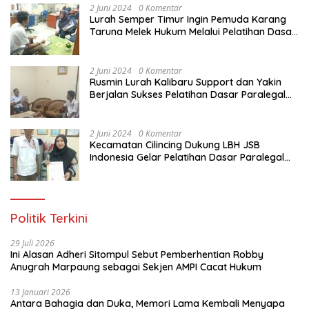
2 Juni 2024
0 Komentar
Lurah Semper Timur Ingin Pemuda Karang
Taruna Melek Hukum Melalui Pelatihan Dasar
Paralegal Gratis Yang Diadakan LBH JSB
Indonesia
2 Juni 2024
0 Komentar
Rusmin Lurah Kalibaru Support dan Yakin
Berjalan Sukses Pelatihan Dasar Paralegal
Gratis Untuk Ratusan Karang Taruna di
Jakarta Utara
2 Juni 2024
0 Komentar
Kecamatan Cilincing Dukung LBH JSB
Indonesia Gelar Pelatihan Dasar Paralegal
Gratis Untuk 150 orang Pemuda Karang
Taruna di Jakarta Utara
Politik Terkini
29 Juli 2026
Ini Alasan Adheri Sitompul Sebut Pemberhentian Robby
Anugrah Marpaung sebagai Sekjen AMPI Cacat Hukum
13 Januari 2026
Antara Bahagia dan Duka, Memori Lama Kembali Menyapa