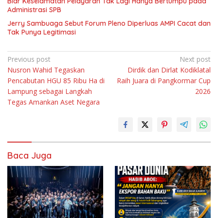
Biar Keselamatan Pelayaran Tak Lagi Hanya Bertumpu pada
Administrasi SPB
Jerry Sambuaga Sebut Forum Pleno Diperluas AMPI Cacat dan
Tak Punya Legitimasi
Navigasi
Previous post
Next post
Nusron Wahid Tegaskan
Dirdik dan Dirlat Kodiklatal
pos
Pencabutan HGU 85 Ribu Ha di
Raih Juara di Pangkormar Cup
Lampung sebagai Langkah
2026
Tegas Amankan Aset Negara
Baca Juga