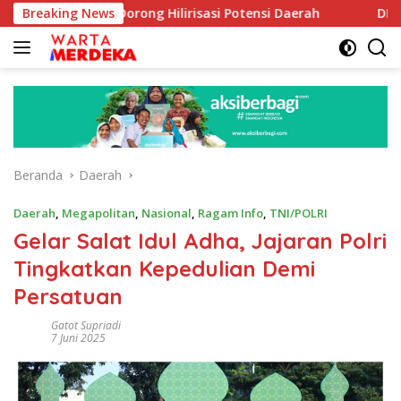
Langsung
Dorong Hilirisasi Potensi Daerah
Breaking News
DPR Dorong Program 
ke
konten
Beranda
Daerah
Daerah
,
Megapolitan
,
Nasional
,
Ragam Info
,
TNI/POLRI
Gelar Salat Idul Adha, Jajaran Polri
Tingkatkan Kepedulian Demi
Persatuan
Gatot Supriadi
7 Juni 2025