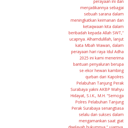
perayaan ini dan
menjadikannya sebagai
sebuah sarana dalam
meningkatkan keimanan dan
ketaqwaan kita dalam
beribadah kepada Allah SWT,”
ucapnya. Alhamdulillah, lanjut
kata Mbah Wawan, dalam
perayaan hari raya Idul Adha
2025 ini kami menerima
bantuan penyaluran berupa
se-ekor hewan kambing
qurban dari Kapolres
Pelabuhan Tanjung Perak
Surabaya yakni AKBP Wahyu
Hidayat, S.I.K., M.H. “Semoga
Polres Pelabuhan Tanjung
Perak Surabaya senangtiasa
selalu dan sukses dalam
mengamankan saat giat
diwilayah hukumnya,” ujarnya.