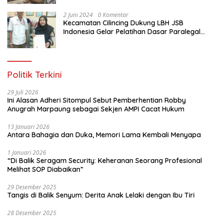
Jakarta Utara
untuk mempersiapkan sumber-sumber
air baru,” ujar Digital. “Saya kira ini
2 Juni 2024
0 Komentar
Kecamatan Cilincing Dukung LBH JSB
sebagai bagian dari bentuk kesiapan
Indonesia Gelar Pelatihan Dasar Paralegal
dari jajaran. Dan terima kasih kepada
Gratis Untuk 150 orang Pemuda Karang
seluruh stakeholder yang ada di wilayah
Taruna di Jakarta Utara
Riau yang terus melakukan berbagai
macam upaya. Dan yang paling utama
adalah bagaimana menjaga sinergitas
Politik Terkini
dan menjaga kolaborasi. Bagaimana
kemudian ini kita sosialisasikan agar
29 Juli 2026
masyarakat sama-sama menjaga,
Ini Alasan Adheri Sitompul Sebut Pemberhentian Robby
merawat hutan kita, sehingga kemudian
Anugrah Marpaung sebagai Sekjen AMPI Cacat Hukum
semuanya bisa terjaga untuk
masyarakat, untuk anak-anak cucu kita,
13 Januari 2026
untuk generasi yang akan datang,”
Antara Bahagia dan Duka, Memori Lama Kembali Menyapa
tambah Sigit mengakhiri. red/tim
1 Januari 2026
“Di Balik Seragam Security: Keheranan Seorang Profesional
Melihat SOP Diabaikan”
29 Desember 2025
Tangis di Balik Senyum: Derita Anak Lelaki dengan Ibu Tiri
28 Desember 2025