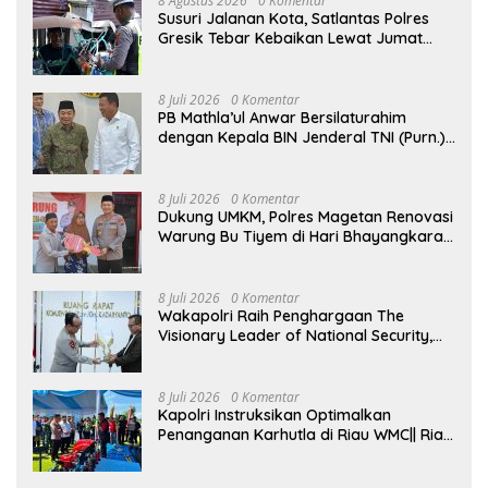
8 Agustus 2026
0 Komentar
Susuri Jalanan Kota, Satlantas Polres
Gresik Tebar Kebaikan Lewat Jumat
Berkah Berbagi
8 Juli 2026
0 Komentar
PB Mathla’ul Anwar Bersilaturahim
dengan Kepala BIN Jenderal TNI (Purn.)
Muhammad Herindra: Bahas Komitmen
Rekat Persatuan dan Kemajuan NKRI
8 Juli 2026
0 Komentar
Dukung UMKM, Polres Magetan Renovasi
Warung Bu Tiyem di Hari Bhayangkara
ke – 80
8 Juli 2026
0 Komentar
Wakapolri Raih Penghargaan The
Visionary Leader of National Security,
Akademisi Apresiasi Reformasi dan
Transformasi Polri
8 Juli 2026
0 Komentar
Kapolri Instruksikan Optimalkan
Penanganan Karhutla di Riau WMC|| Riau
– Kapolri Jenderal Listyo Sigit Prabowo
menginstruksikan kepada seluruh