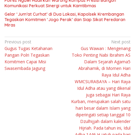
Polres Ngawi Hadirkan Warung Kompas Presisi Bangun
Komunikasi Perkuat Sinergi untuk Kamtibmas
Gelar ‘Jum’at Curhat’ di Dua Lokasi, Kapolsek Krembangan
Tegaskan Komitmen ‘Jogo Perak’ dan Siap Sikat Peredaran
Miras
Navigasi
Previous post
Next post
Gugus Tugas Ketahanan
Gus Wawan : Mengenang
pos
Pangan Polri Tegaskan
Toko Penting Nabi Ibrahim AS
Komitmen Capai Misi
Dalam Sejarah Agama5
Swasembada Jagung
Abrahamik, di Momen Hari
Raya Idul Adha
WMCSURABAYA – Hari Raya
Idul Adha atau yang dikenal
juga sebagai Hari Raya
Kurban, merupakan salah satu
hari besar dalam Islam yang
diperingati setiap tanggal 10
Dzulhijjah dalam kalender
Hijriah. Pada tahun ini, Idul
Adha 1446 H jatuh pada hari