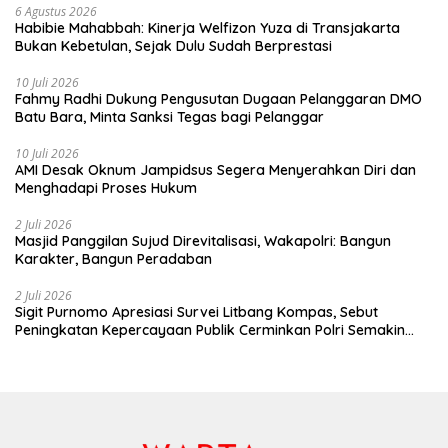
kemudian ini kita sosialisasikan agar
6 Agustus 2026
masyarakat sama-sama menjaga,
Habibie Mahabbah: Kinerja Welfizon Yuza di Transjakarta
merawat hutan kita, sehingga kemudian
Bukan Kebetulan, Sejak Dulu Sudah Berprestasi
semuanya bisa terjaga untuk
masyarakat, untuk anak-anak cucu kita,
10 Juli 2026
untuk generasi yang akan datang,”
Fahmy Radhi Dukung Pengusutan Dugaan Pelanggaran DMO
tambah Sigit mengakhiri. red/tim
Batu Bara, Minta Sanksi Tegas bagi Pelanggar
10 Juli 2026
AMI Desak Oknum Jampidsus Segera Menyerahkan Diri dan
Menghadapi Proses Hukum
2 Juli 2026
Masjid Panggilan Sujud Direvitalisasi, Wakapolri: Bangun
Karakter, Bangun Peradaban
2 Juli 2026
Sigit Purnomo Apresiasi Survei Litbang Kompas, Sebut
Peningkatan Kepercayaan Publik Cerminkan Polri Semakin
Profesional dan Dekat dengan Masyarakat