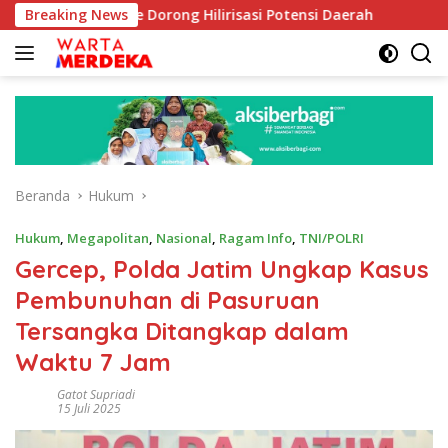
Langsung
boe Dorong Hilirisasi Potensi Daerah
Breaking News
DPR Dorong Progr
ke
konten
Beranda
Hukum
Hukum
,
Megapolitan
,
Nasional
,
Ragam Info
,
TNI/POLRI
Gercep, Polda Jatim Ungkap Kasus
Pembunuhan di Pasuruan
Tersangka Ditangkap dalam
Waktu 7 Jam
Gatot Supriadi
15 Juli 2025