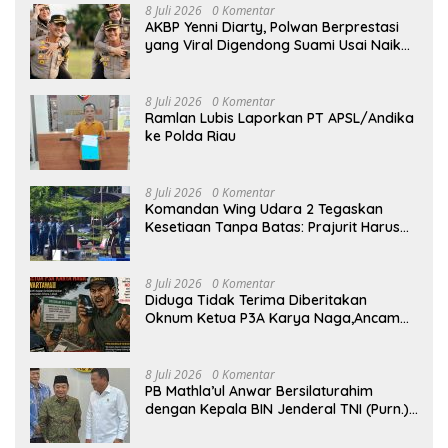
8 Juli 2026
0 Komentar
AKBP Yenni Diarty, Polwan Berprestasi
yang Viral Digendong Suami Usai Naik
Pangkat
8 Juli 2026
0 Komentar
Ramlan Lubis Laporkan PT APSL/Andika
ke Polda Riau
8 Juli 2026
0 Komentar
Komandan Wing Udara 2 Tegaskan
Kesetiaan Tanpa Batas: Prajurit Harus
Menjadi Solusi, Bukan Beban Satuan
8 Juli 2026
0 Komentar
Diduga Tidak Terima Diberitakan
Oknum Ketua P3A Karya Naga,Ancam
dan Intimidasi Wartawan Lewat Voice
Note
8 Juli 2026
0 Komentar
PB Mathla’ul Anwar Bersilaturahim
dengan Kepala BIN Jenderal TNI (Purn.)
Muhammad Herindra: Bahas Komitmen
Rekat Persatuan dan Kemajuan NKRI