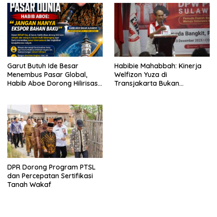
Garut Butuh Ide Besar
Habibie Mahabbah: Kinerja
Menembus Pasar Global,
Welfizon Yuza di
Habib Aboe Dorong Hilirisasi
Transjakarta Bukan
Potensi Daerah
Kebetulan, Sejak Dulu Sudah
Berprestasi
DPR Dorong Program PTSL
dan Percepatan Sertifikasi
Tanah Wakaf