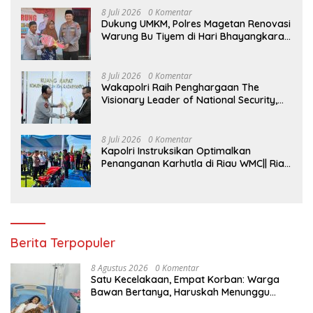
8 Juli 2026
0 Komentar
Dukung UMKM, Polres Magetan Renovasi
Warung Bu Tiyem di Hari Bhayangkara
ke – 80
8 Juli 2026
0 Komentar
Wakapolri Raih Penghargaan The
Visionary Leader of National Security,
Akademisi Apresiasi Reformasi dan
Transformasi Polri
8 Juli 2026
0 Komentar
Kapolri Instruksikan Optimalkan
Penanganan Karhutla di Riau WMC|| Riau
– Kapolri Jenderal Listyo Sigit Prabowo
menginstruksikan kepada seluruh
jajarannya untuk mengoptimalkan
penanganan kebakaran hutan dan
lahan (karhutla) di Provinsi Riau.
Instruksi tersebut disampaikan saat
Berita Terpopuler
meninjau langsung kesiapan Polda Riau
terkait dengan penanganan sekaligus
8 Agustus 2026
0 Komentar
menyerahkan peralatan kebakaran
Satu Kecelakaan, Empat Korban: Warga
hutan dan lahan di Kabupaten Kampar,
Bawan Bertanya, Haruskah Menunggu
Riau, Rabu (8/7/2026). “Tadi kita cek
Tragedi Berikutnya untuk Mendapat Lampu