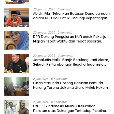
20 Januari 2026
0 Komentar
Abidin Fikri Tekankan Batasan Dana Jamaah
dalam RUU Haji untuk Lindungi Kepentingan
Calon Haji
20 Januari 2026
0 Komentar
DPR Dorong Penyaluran KUR untuk Pekerja
Migran Tepat Waktu dan Tepat Sasaran
demi Perlindungan Ekonomi PMI
20 Januari 2026
0 Komentar
Jamaludin Malik: Banjir Berulang Jadi Alarm,
Seluruh Pertambangan Ilegal di Indonesia
Harus Ditertibkan
2 Juni 2024
0 Komentar
Lurah Marunda Dorong Ratusan Pemuda
Karang Taruna Jakarta Utara Melek Hukum
Melalui Pelatihan Dasar Paralegal Gratis
Yang Diadakan LBH JSB Indonesia
2 Juni 2024
0 Komentar
LBH JSB Indonesia Memuji Kelurahan
Rorotan atas Dukungan Terhadap Pelatihan