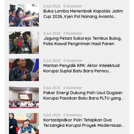
8 Juli 2026
0 Komentar
Buka Lomba Menembak Kapolda Jatim
Cup 2026, Irjen Pol Nanang Avianto
Tekankan Profesionalisme Penggunaan
Senjata Api
8 Juli 2026
0 Komentar
Jagung Petani Sukorejo Tembus Bulog,
Polisi Kawal Pengiriman Hasil Panen
8 Juli 2026
0 Komentar
Mantan Penyidik KPK: Aktor Intelektual
Korupsi Suplai Batu Bara Pemicu
Blackout Listrik Harus Ditangkap
8 Juli 2026
0 Komentar
Pakar Energi Dukung Polri Usut Dugaan
Korupsi Pasokan Batu Bara PLTU yang
Ditaksir Rugikan Negara Rp5 Triliun
8 Juli 2026
0 Komentar
Kortastipidkor Polri Tetapkan Dua
Tersangka Korupsi Proyek Modernisasi
Pabrik Gula Assembagoes