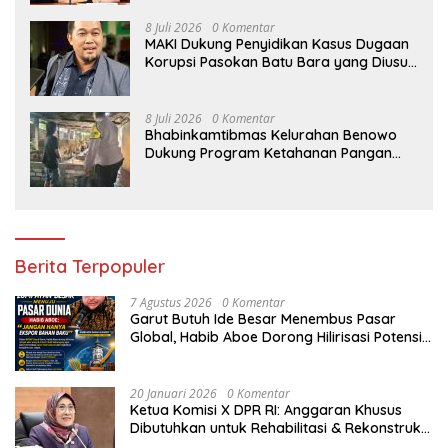
8 Juli 2026
0 Komentar
MAKI Dukung Penyidikan Kasus Dugaan
Korupsi Pasokan Batu Bara yang Diusut
Kortastipidkor Polri
8 Juli 2026
0 Komentar
Bhabinkamtibmas Kelurahan Benowo
Dukung Program Ketahanan Pangan
Melalui Sambang Peternak Sapi
Berita Terpopuler
7 Agustus 2026
0 Komentar
Garut Butuh Ide Besar Menembus Pasar
Global, Habib Aboe Dorong Hilirisasi Potensi
Daerah
20 Januari 2026
0 Komentar
Ketua Komisi X DPR RI: Anggaran Khusus
Dibutuhkan untuk Rehabilitasi & Rekonstruksi
Sekolah Rusak Akibat Bencana