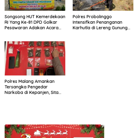
Songsong HUT Kemerdekaan
Polres Probolinggo
RI Yang Ke-81 DPD Golkar
Intensifkan Penanganan
Pesawaran Adakan Acara
Karhutla di Lereng Gunung
Bertema “Senam Bersama
Bromo
Golkar”
Polres Malang Amankan
Tersangka Pengedar
Narkoba di Kepanjen, Sita
Sabu 96 Gram dan Ganja 131
Gram