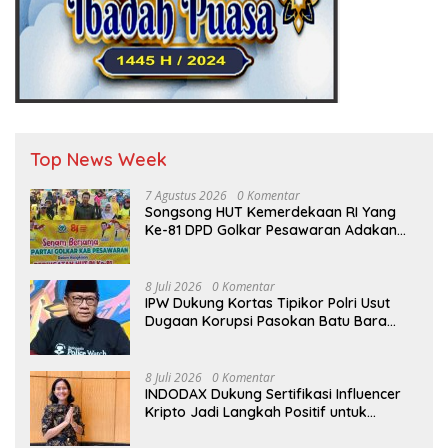
Top News Week
7 Agustus 2026
0 Komentar
Songsong HUT Kemerdekaan RI Yang
Ke-81 DPD Golkar Pesawaran Adakan
Acara Bertema “Senam Bersama
Golkar”
8 Juli 2026
0 Komentar
IPW Dukung Kortas Tipikor Polri Usut
Dugaan Korupsi Pasokan Batu Bara
PLTU
8 Juli 2026
0 Komentar
INDODAX Dukung Sertifikasi Influencer
Kripto Jadi Langkah Positif untuk
Bangun Ekosistem yang Lebih Sehat