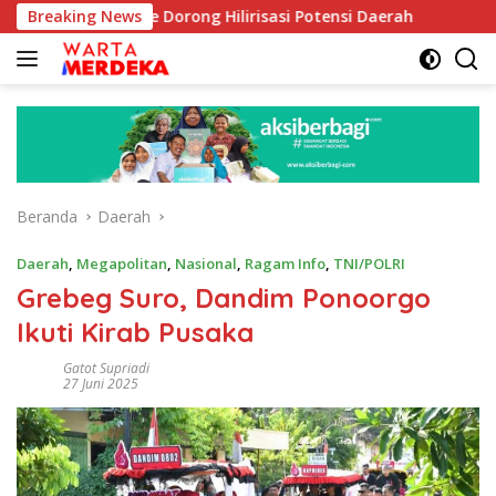
Langsung
 Aboe Dorong Hilirisasi Potensi Daerah
Breaking News
DPR Dorong Pr
ke
konten
Beranda
Daerah
Daerah
,
Megapolitan
,
Nasional
,
Ragam Info
,
TNI/POLRI
Grebeg Suro, Dandim Ponoorgo
Ikuti Kirab Pusaka
Gatot Supriadi
27 Juni 2025