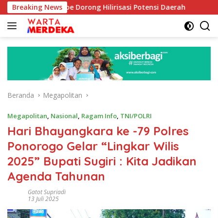
Langsung
 Aboe Dorong Hilirisasi Potensi Daerah
Breaking News
DPR Dorong Pr
ke
konten
Beranda
Megapolitan
Megapolitan
,
Nasional
,
Ragam Info
,
TNI/POLRI
Hari Bhayangkara ke -79 Polres
Ponorogo Gelar “Lingkar Wilis
2025” Bupati Sugiri : Kita Jadikan
Agenda Tahunan
Gatot Supriadi
13 Juli 2025