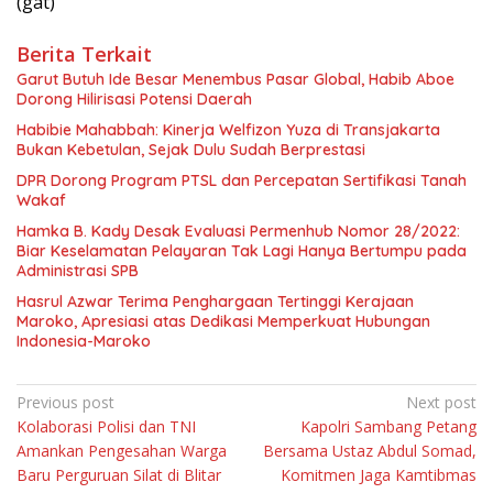
(gat)
Berita Terkait
Garut Butuh Ide Besar Menembus Pasar Global, Habib Aboe
Dorong Hilirisasi Potensi Daerah
Habibie Mahabbah: Kinerja Welfizon Yuza di Transjakarta
Bukan Kebetulan, Sejak Dulu Sudah Berprestasi
DPR Dorong Program PTSL dan Percepatan Sertifikasi Tanah
Wakaf
Hamka B. Kady Desak Evaluasi Permenhub Nomor 28/2022:
Biar Keselamatan Pelayaran Tak Lagi Hanya Bertumpu pada
Administrasi SPB
Hasrul Azwar Terima Penghargaan Tertinggi Kerajaan
Maroko, Apresiasi atas Dedikasi Memperkuat Hubungan
Indonesia-Maroko
Navigasi
Previous post
Next post
Kolaborasi Polisi dan TNI
Kapolri Sambang Petang
pos
Amankan Pengesahan Warga
Bersama Ustaz Abdul Somad,
Baru Perguruan Silat di Blitar
Komitmen Jaga Kamtibmas