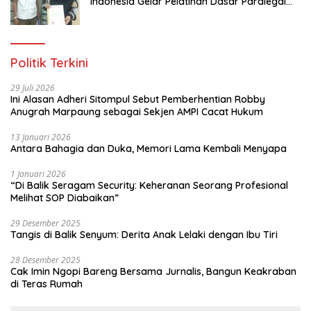
dan menjaga kolaborasi. Bagaimana
Indonesia Gelar Pelatihan Dasar Paralegal
kemudian ini kita sosialisasikan agar
Gratis Untuk 150 orang Pemuda Karang
masyarakat sama-sama menjaga,
Taruna di Jakarta Utara
merawat hutan kita, sehingga kemudian
semuanya bisa terjaga untuk
Politik Terkini
masyarakat, untuk anak-anak cucu kita,
untuk generasi yang akan datang,”
29 Juli 2026
tambah Sigit mengakhiri. red/tim
Ini Alasan Adheri Sitompul Sebut Pemberhentian Robby
Anugrah Marpaung sebagai Sekjen AMPI Cacat Hukum
13 Januari 2026
Antara Bahagia dan Duka, Memori Lama Kembali Menyapa
1 Januari 2026
“Di Balik Seragam Security: Keheranan Seorang Profesional
Melihat SOP Diabaikan”
29 Desember 2025
Tangis di Balik Senyum: Derita Anak Lelaki dengan Ibu Tiri
28 Desember 2025
Cak Imin Ngopi Bareng Bersama Jurnalis, Bangun Keakraban
di Teras Rumah