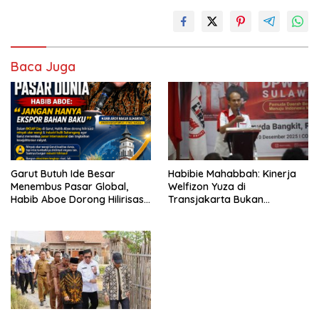
Baca Juga
Garut Butuh Ide Besar
Habibie Mahabbah: Kinerja
Menembus Pasar Global,
Welfizon Yuza di
Habib Aboe Dorong Hilirisasi
Transjakarta Bukan
Potensi Daerah
Kebetulan, Sejak Dulu Sudah
Berprestasi