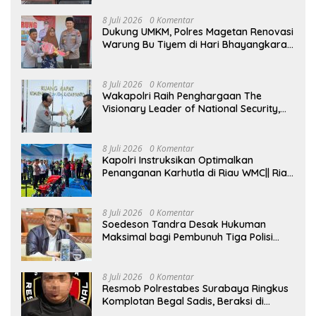
Peredaran Miras
8 Juli 2026
0 Komentar
Dukung UMKM, Polres Magetan Renovasi
Warung Bu Tiyem di Hari Bhayangkara
ke – 80
8 Juli 2026
0 Komentar
Wakapolri Raih Penghargaan The
Visionary Leader of National Security,
Akademisi Apresiasi Reformasi dan
Transformasi Polri
8 Juli 2026
0 Komentar
Kapolri Instruksikan Optimalkan
Penanganan Karhutla di Riau WMC|| Riau
– Kapolri Jenderal Listyo Sigit Prabowo
menginstruksikan kepada seluruh
jajarannya untuk mengoptimalkan
8 Juli 2026
0 Komentar
penanganan kebakaran hutan dan
Soedeson Tandra Desak Hukuman
lahan (karhutla) di Provinsi Riau.
Maksimal bagi Pembunuh Tiga Polisi
Instruksi tersebut disampaikan saat
Katingan, Minta Mafia Narkoba
meninjau langsung kesiapan Polda Riau
Dibongkar Hingga Tuntas
terkait dengan penanganan sekaligus
8 Juli 2026
0 Komentar
menyerahkan peralatan kebakaran
Resmob Polrestabes Surabaya Ringkus
hutan dan lahan di Kabupaten Kampar,
Komplotan Begal Sadis, Beraksi di
Riau, Rabu (8/7/2026). “Tadi kita cek
Sejumlah Lokasi dan Rampas Motor