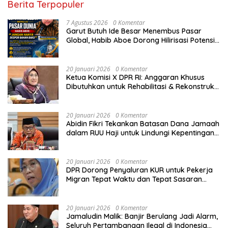
Berita Terpopuler
berbeda dibandingkan dengan wilayah
lain. Jadi ada dua kali potensi
7 Agustus 2026
0 Komentar
kebakaran hutan, dan salah satunya
Garut Butuh Ide Besar Menembus Pasar
yang kita hadapi adalah di bulan Juli,
Global, Habib Aboe Dorong Hilirisasi Potensi
Agustus, mungkin sampai September,”
Daerah
ucap Sigit. Untuk mengoptimalkan
penanganan karhutla, Sigit menekankan
20 Januari 2026
0 Komentar
kepada personel untuk memperkuat
Ketua Komisi X DPR RI: Anggaran Khusus
seluruh peralatan yang ada. “Yang
Dibutuhkan untuk Rehabilitasi & Rekonstruksi
tentunya kita semua, khususnya Riau,
Sekolah Rusak Akibat Bencana
dan juga saya ingatkan pada seluruh
jajaran untuk mempersiapkan diri
20 Januari 2026
0 Komentar
dengan lebih baik,” tutur Sigit. Menurut
Abidin Fikri Tekankan Batasan Dana Jamaah
Sigit, personel harus mempersiapkan
dalam RUU Haji untuk Lindungi Kepentingan
sumber air ketika terjadinya potensi
Calon Haji
kekeringan. Kemudian, memperkuat
edukasi serta sosialisasi soal
20 Januari 2026
0 Komentar
pencegahan dan bahaya akan karhutla.
DPR Dorong Penyaluran KUR untuk Pekerja
“Peraturan dari Pemerintah Daerah
Migran Tepat Waktu dan Tepat Sasaran
saya kira sudah ada, dari Pemerintah
demi Perlindungan Ekonomi PMI
Pusat sudah ada, bagaimana terkait
dengan tata aturan terkait dengan
20 Januari 2026
0 Komentar
pembukaan kawasan ya, apalagi untuk
Jamaludin Malik: Banjir Berulang Jadi Alarm,
dilakukan penanaman-penanaman
Seluruh Pertambangan Ilegal di Indonesia
yang tentunya semua ada aturannya,”