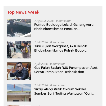
Top News Week
7 Agustus 2026
0 Komentar
Pantau Budidaya Lele di Genengwaru,
Bhabinkamtibmas Pastikan
Pertumbuhan Ikan Berjalan Baik
7 Juli 2026
0 Komentar
Tuai Pujian Warganet, Aksi Heroik
Bhabinkamtibmas Polsek Bagor
Selamatkan Bayi Korban Kecelakaan
Bus di Nganjuk
7 Juli 2026
0 Komentar
Gus Falah Bedah RUU Perampasan Aset,
Soroti Pembuktian Terbalik dan
Pertanyakan Posisi Kejaksaan
7 Juli 2026
0 Komentar
Sikap Alergi Kritik Oknum Sekdes
Sumber Sari: Tuding Wartawan ‘Cari
Kesalahan’ Saat Dipertanyakan Soal
Bendera Lusuh dan Layanan PATEN