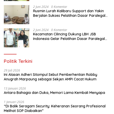
Indonesia
2 Juni 2024
0 Komentar
Rusmin Lurah Kalibaru Support dan Yakin
Berjalan Sukses Pelatihan Dasar Paralegal
Gratis Untuk Ratusan Karang Taruna di
Jakarta Utara
2 Juni 2024
0 Komentar
Kecamatan Cilincing Dukung LBH JSB
Indonesia Gelar Pelatihan Dasar Paralegal
Gratis Untuk 150 orang Pemuda Karang
Taruna di Jakarta Utara
Politik Terkini
29 Juli 2026
Ini Alasan Adheri Sitompul Sebut Pemberhentian Robby
Anugrah Marpaung sebagai Sekjen AMPI Cacat Hukum
13 Januari 2026
Antara Bahagia dan Duka, Memori Lama Kembali Menyapa
1 Januari 2026
“Di Balik Seragam Security: Keheranan Seorang Profesional
Melihat SOP Diabaikan”