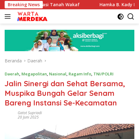
Langsung
 Sertifikasi Tanah Wakaf
Breaking News
Hamka B. Kady Desak Evalua
ke
konten
Beranda
Daerah
Daerah
,
Megapolitan
,
Nasional
,
Ragam Info
,
TNI/POLRI
Jalin Sinergi dan Sehat Bersama,
Muspika Bungah Gelar Senam
Bareng Instansi Se-Kecamatan
Gatot Supriadi
20 Juni 2025