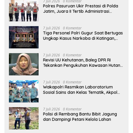
CETAR yang Diduga Mandek
7 Juli 2026
0 Komentar
Polres Pasuruan Ukir Prestasi di Polda
Jatim, Juara II Tertib Administrasi
Pelaporan DORS Dan Ungkap Kasus
7 Juli 2026
0 Komentar
Tiga Personel Polri Gugur Saat Bertugas
Ungkap Kasus Narkoba di Katingan,
Dianugerahi Kenaikan Pangkat Luar
Biasa Anumerta
7 Juli 2026
0 Komentar
Revisi UU Kehutanan, Baleg DPR RI
Tekankan Pengukuhan Kawasan Hutan
Tak Boleh Dilakukan Sepihak
7 Juli 2026
0 Komentar
Wakapolri Resmikan Laboratorium
Sosial Sains dan Kelas Tematik, Akpol
Perkuat Scientific Policing
7 Juli 2026
0 Komentar
Polisi di Rembang Bantu Bibit Jagung
dan Dampingi Petani Kelola Lahan