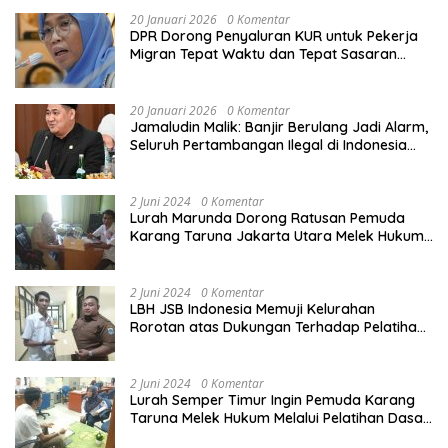
20 Januari 2026
0 Komentar
DPR Dorong Penyaluran KUR untuk Pekerja
Migran Tepat Waktu dan Tepat Sasaran
demi Perlindungan Ekonomi PMI
20 Januari 2026
0 Komentar
Jamaludin Malik: Banjir Berulang Jadi Alarm,
Seluruh Pertambangan Ilegal di Indonesia
Harus Ditertibkan
2 Juni 2024
0 Komentar
Lurah Marunda Dorong Ratusan Pemuda
Karang Taruna Jakarta Utara Melek Hukum
Melalui Pelatihan Dasar Paralegal Gratis
Yang Diadakan LBH JSB Indonesia
2 Juni 2024
0 Komentar
LBH JSB Indonesia Memuji Kelurahan
Rorotan atas Dukungan Terhadap Pelatihan
Dasar Paralegal Gratis Untuk 150 orang
Pemuda Karang Taruna di Jakarta Utara
2 Juni 2024
0 Komentar
Lurah Semper Timur Ingin Pemuda Karang
Taruna Melek Hukum Melalui Pelatihan Dasar
Paralegal Gratis Yang Diadakan LBH JSB