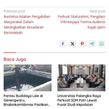
Navigasi
Previous post
Next post
Ikastetsa Adakan Pengabdian
Perkuat Silaturahmi, Pangdam
pos
Masyarakat Dalam
V/Brawijaya Terima Audiensi
Meningkatkan Kesadaran
Kajati Jatim
Bersedekah
Baca Juga
Pantau Budidaya Lele di
Universitas Palangka Raya
Genengwaru,
Perkuat SDM Polri Lewat
Bhabinkamtibmas Pastikan
Pusat Studi Kepolisian
Pertumbuhan Ikan Berjalan