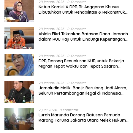
Bangsa
20 Januari 2026
0 Komentar
Ketua Komisi X DPR RI: Anggaran Khusus
Dibutuhkan untuk Rehabilitasi & Rekonstruksi
Sekolah Rusak Akibat Bencana
20 Januari 2026
0 Komentar
Abidin Fikri Tekankan Batasan Dana Jamaah
dalam RUU Haji untuk Lindungi Kepentingan
Calon Haji
20 Januari 2026
0 Komentar
DPR Dorong Penyaluran KUR untuk Pekerja
Migran Tepat Waktu dan Tepat Sasaran
demi Perlindungan Ekonomi PMI
20 Januari 2026
0 Komentar
Jamaludin Malik: Banjir Berulang Jadi Alarm,
Seluruh Pertambangan Ilegal di Indonesia
Harus Ditertibkan
2 Juni 2024
0 Komentar
Lurah Marunda Dorong Ratusan Pemuda
Karang Taruna Jakarta Utara Melek Hukum
Melalui Pelatihan Dasar Paralegal Gratis
Yang Diadakan LBH JSB Indonesia