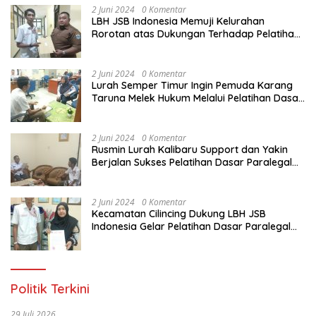
2 Juni 2024
0 Komentar
LBH JSB Indonesia Memuji Kelurahan
Rorotan atas Dukungan Terhadap Pelatihan
Dasar Paralegal Gratis Untuk 150 orang
Pemuda Karang Taruna di Jakarta Utara
2 Juni 2024
0 Komentar
Lurah Semper Timur Ingin Pemuda Karang
Taruna Melek Hukum Melalui Pelatihan Dasar
Paralegal Gratis Yang Diadakan LBH JSB
Indonesia
2 Juni 2024
0 Komentar
Rusmin Lurah Kalibaru Support dan Yakin
Berjalan Sukses Pelatihan Dasar Paralegal
Gratis Untuk Ratusan Karang Taruna di
Jakarta Utara
2 Juni 2024
0 Komentar
Kecamatan Cilincing Dukung LBH JSB
Indonesia Gelar Pelatihan Dasar Paralegal
Gratis Untuk 150 orang Pemuda Karang
Taruna di Jakarta Utara
Politik Terkini
29 Juli 2026