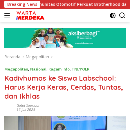
Langsung
jak Komunitas Otomotif Perkuat Brotherhood dan Persatuan Ba
Breaking News
ke
konten
Beranda
Megapolitan
Megapolitan
,
Nasional
,
Ragam Info
,
TNI/POLRI
Kadivhumas ke Siswa Labschool:
Harus Kerja Keras, Cerdas, Tuntas,
dan Ikhlas
Gatot Supriadi
16 Juli 2025