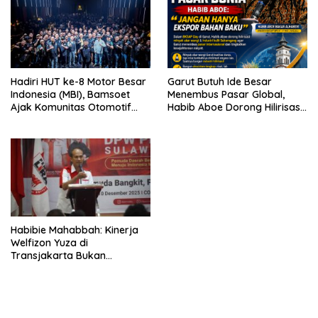
Hadiri HUT ke-8 Motor Besar
Garut Butuh Ide Besar
Indonesia (MBI), Bamsoet
Menembus Pasar Global,
Ajak Komunitas Otomotif
Habib Aboe Dorong Hilirisasi
Perkuat Brotherhood dan
Potensi Daerah
Persatuan Bangsa di Tengah
Derasnya Provokasi Pecah
Belah Bangsa
Habibie Mahabbah: Kinerja
Welfizon Yuza di
Transjakarta Bukan
Kebetulan, Sejak Dulu Sudah
Berprestasi