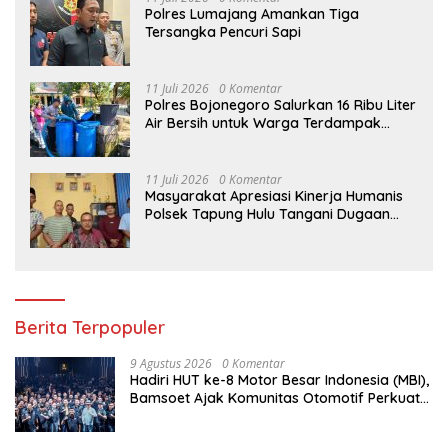
Polres Lumajang Amankan Tiga
Tersangka Pencuri Sapi
11 Juli 2026
0 Komentar
Polres Bojonegoro Salurkan 16 Ribu Liter
Air Bersih untuk Warga Terdampak
Kemarau di Ngambon
11 Juli 2026
0 Komentar
Masyarakat Apresiasi Kinerja Humanis
Polsek Tapung Hulu Tangani Dugaan
Kasus Curat di Desa Intan Jaya
Berita Terpopuler
9 Agustus 2026
0 Komentar
Hadiri HUT ke-8 Motor Besar Indonesia (MBI),
Bamsoet Ajak Komunitas Otomotif Perkuat
Brotherhood dan Persatuan Bangsa di
Tengah Derasnya Provokasi Pecah Belah