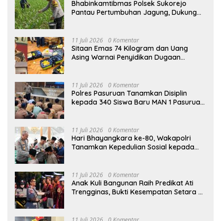
Bhabinkamtibmas Polsek Sukorejo
Pantau Pertumbuhan Jagung, Dukung
Asta Cita Presiden di Bidang Ketahanan
Pangan
11 Juli 2026
0 Komentar
Sitaan Emas 74 Kilogram dan Uang
Asing Warnai Penyidikan Dugaan
Korupsi Batu Bara PLTU Rp5 Triliun
11 Juli 2026
0 Komentar
Polres Pasuruan Tanamkan Disiplin
kepada 340 Siswa Baru MAN 1 Pasuruan,
Bekal Wujudkan Generasi Berkarakter
11 Juli 2026
0 Komentar
Hari Bhayangkara ke-80, Wakapolri
Tanamkan Kepedulian Sosial kepada
Taruna Akpol Lewat Santunan Anak
Yatim
11 Juli 2026
0 Komentar
Anak Kuli Bangunan Raih Predikat Ati
Trengginas, Bukti Kesempatan Setara di
Akpol
11 Juli 2026
0 Komentar