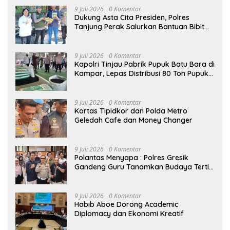
9 Juli 2026
0 Komentar
Dukung Asta Cita Presiden, Polres
Tanjung Perak Salurkan Bantuan Bibit
Jagung Manis di Tambak Wedi.
9 Juli 2026
0 Komentar
Kapolri Tinjau Pabrik Pupuk Batu Bara di
Kampar, Lepas Distribusi 80 Ton Pupuk
untuk Kelompok Tani Riau
9 Juli 2026
0 Komentar
Kortas Tipidkor dan Polda Metro
Geledah Cafe dan Money Changer
9 Juli 2026
0 Komentar
Polantas Menyapa : Polres Gresik
Gandeng Guru Tanamkan Budaya Tertib
Lalu Lintas Sejak Dini
9 Juli 2026
0 Komentar
Habib Aboe Dorong Academic
Diplomacy dan Ekonomi Kreatif