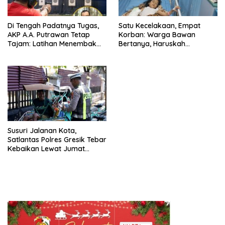
Di Tengah Padatnya Tugas,
Satu Kecelakaan, Empat
AKP A.A. Putrawan Tetap
Korban: Warga Bawan
Tajam: Latihan Menembak
Bertanya, Haruskah
Jadi Kunci Jaga Fokus dan
Menunggu Tragedi
Sk
Berikutnya untuk Mendapat
Lampu Jalan?
Susuri Jalanan Kota,
Satlantas Polres Gresik Tebar
Kebaikan Lewat Jumat
Berkah Berbagi