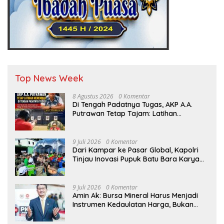
Top News Week
8 Agustus 2026
0 Komentar
Di Tengah Padatnya Tugas, AKP A.A.
Putrawan Tetap Tajam: Latihan
Menembak Jadi Kunci Jaga Fokus dan
Sk
9 Juli 2026
0 Komentar
Dari Kampar ke Pasar Global, Kapolri
Tinjau Inovasi Pupuk Batu Bara Karya
Anak Bangsa
9 Juli 2026
0 Komentar
Amin Ak: Bursa Mineral Harus Menjadi
Instrumen Kedaulatan Harga, Bukan
Sekadar Lembaga Baru