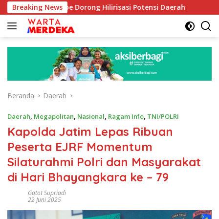
Langsung
b Aboe Dorong Hilirisasi Potensi Daerah
Breaking News
DPR Dorong Pr
ke
konten
Beranda
Daerah
Daerah
,
Megapolitan
,
Nasional
,
Ragam Info
,
TNI/POLRI
Kapolda Jatim Lepas Ribuan
Peserta EJRF Momentum
Silaturahmi Polri dan Masyarakat
di Hari Bhayangkara ke – 79
Gatot Supriadi
22 Juni 2025