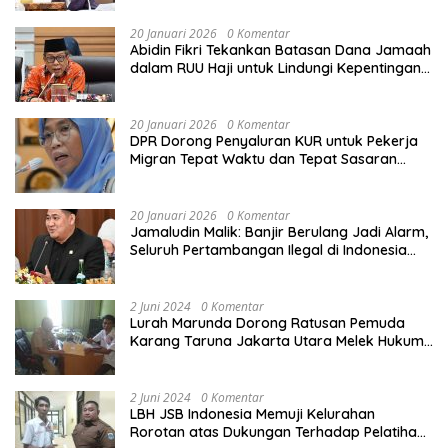
20 Januari 2026
0 Komentar
Abidin Fikri Tekankan Batasan Dana Jamaah
dalam RUU Haji untuk Lindungi Kepentingan
Calon Haji
20 Januari 2026
0 Komentar
DPR Dorong Penyaluran KUR untuk Pekerja
Migran Tepat Waktu dan Tepat Sasaran
demi Perlindungan Ekonomi PMI
20 Januari 2026
0 Komentar
Jamaludin Malik: Banjir Berulang Jadi Alarm,
Seluruh Pertambangan Ilegal di Indonesia
Harus Ditertibkan
2 Juni 2024
0 Komentar
Lurah Marunda Dorong Ratusan Pemuda
Karang Taruna Jakarta Utara Melek Hukum
Melalui Pelatihan Dasar Paralegal Gratis
Yang Diadakan LBH JSB Indonesia
2 Juni 2024
0 Komentar
LBH JSB Indonesia Memuji Kelurahan
Rorotan atas Dukungan Terhadap Pelatihan