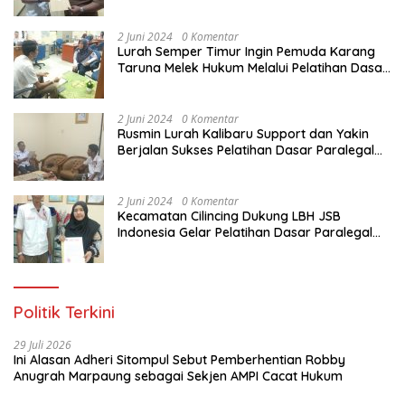
Dasar Paralegal Gratis Untuk 150 orang
Pemuda Karang Taruna di Jakarta Utara
2 Juni 2024
0 Komentar
Lurah Semper Timur Ingin Pemuda Karang
Taruna Melek Hukum Melalui Pelatihan Dasar
Paralegal Gratis Yang Diadakan LBH JSB
Indonesia
2 Juni 2024
0 Komentar
Rusmin Lurah Kalibaru Support dan Yakin
Berjalan Sukses Pelatihan Dasar Paralegal
Gratis Untuk Ratusan Karang Taruna di
Jakarta Utara
2 Juni 2024
0 Komentar
Kecamatan Cilincing Dukung LBH JSB
Indonesia Gelar Pelatihan Dasar Paralegal
Gratis Untuk 150 orang Pemuda Karang
Taruna di Jakarta Utara
Politik Terkini
29 Juli 2026
Ini Alasan Adheri Sitompul Sebut Pemberhentian Robby
Anugrah Marpaung sebagai Sekjen AMPI Cacat Hukum