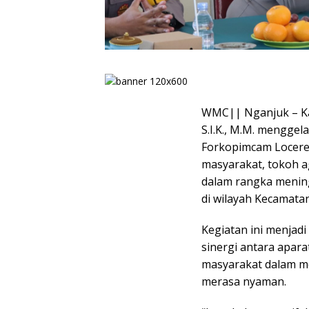
WMC|| Nganjuk – Kap
S.I.K., M.M. mengge
Forkopimcam Loceret
masyarakat, tokoh a
dalam rangka menin
di wilayah Kecamatan
Kegiatan ini menja
sinergi antara apa
masyarakat dalam me
merasa nyaman.