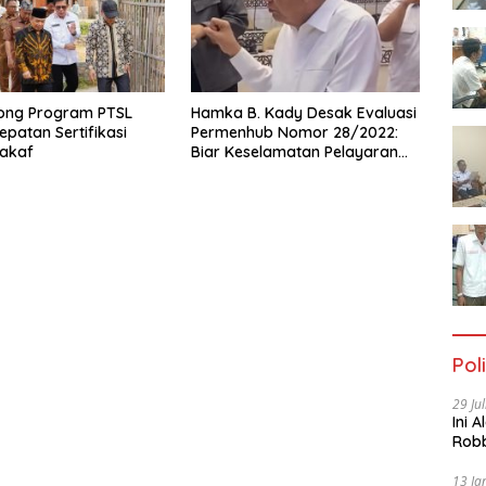
ong Program PTSL
Hamka B. Kady Desak Evaluasi
epatan Sertifikasi
Permenhub Nomor 28/2022:
akaf
Biar Keselamatan Pelayaran
Tak Lagi Hanya Bertumpu
pada Administrasi SPB
Poli
29 Ju
Ini 
Robb
Cac
13 Ja