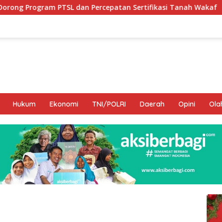
an Percepatan Sertifikasi Tanah Wakaf
Hamka B. Kady
Hukum
Ekonomi
TNI/POLRI
Daerah
Opini
Ola
I