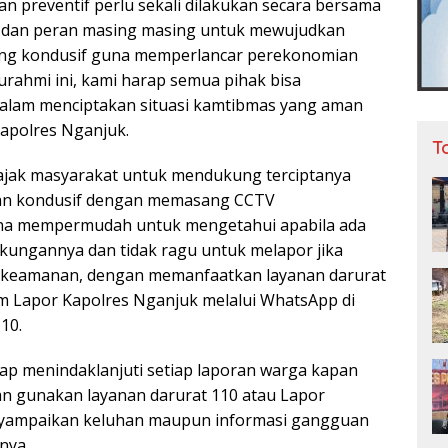
n preventif perlu sekali dilakukan secara bersama
 dan peran masing masing untuk mewujudkan
ang kondusif guna memperlancar perekonomian
aturahmi ini, kami harap semua pihak bisa
 dalam menciptakan situasi kamtibmas yang aman
Kapolres Nganjuk.
T
ajak masyarakat untuk mendukung terciptanya
dan kondusif dengan memasang CCTV
na mempermudah untuk mengetahui apabila ada
gkungannya dan tidak ragu untuk melapor jika
keamanan, dengan memanfaatkan layanan darurat
 Lapor Kapolres Nganjuk melalui WhatsApp di
10.
iap menindaklanjuti setiap laporan warga kapan
an gunakan layanan darurat 110 atau Lapor
yampaikan keluhan maupun informasi gangguan
nya.