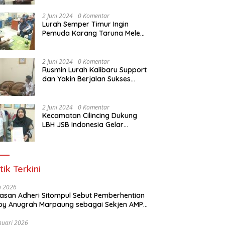
Dasar Paralegal Gratis Untuk
150 orang Pemuda Karang
2 Juni 2024
0 Komentar
Taruna di Jakarta Utara
Lurah Semper Timur Ingin
Pemuda Karang Taruna Melek
Hukum Melalui Pelatihan Dasar
Paralegal Gratis Yang
Diadakan LBH JSB Indonesia
2 Juni 2024
0 Komentar
Rusmin Lurah Kalibaru Support
dan Yakin Berjalan Sukses
Pelatihan Dasar Paralegal
Gratis Untuk Ratusan Karang
Taruna di Jakarta Utara
2 Juni 2024
0 Komentar
Kecamatan Cilincing Dukung
LBH JSB Indonesia Gelar
Pelatihan Dasar Paralegal
Gratis Untuk 150 orang
Pemuda Karang Taruna di
Jakarta Utara
tik Terkini
li 2026
Alasan Adheri Sitompul Sebut Pemberhentian
y Anugrah Marpaung sebagai Sekjen AMPI
at Hukum
nuari 2026