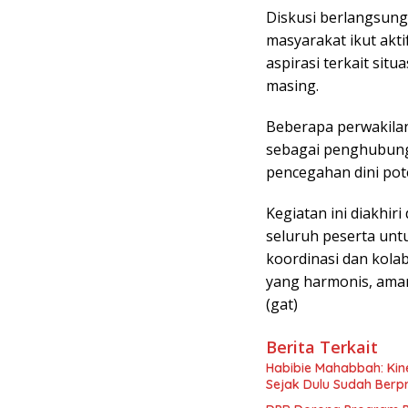
Diskusi berlangsung
masyarakat ikut ak
aspirasi terkait sit
masing.
Beberapa perwakilan
sebagai penghubung
pencegahan dini po
Kegiatan ini diakhi
seluruh peserta unt
koordinasi dan kola
yang harmonis, aman
(gat)
Berita Terkait
Habibie Mahabbah: Kine
Sejak Dulu Sudah Berpr