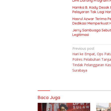
DPR Dorong Program PT
Hamka B. Kady Desak 
Pelayaran Tak Lagi Ha
Hasrul Azwar Terima P
Dedikasi Memperkuat 
Jerry Sambuaga Sebut 
Legitimasi
Navigasi
Previous post
Hari ke Empat, Ops Pa
pos
Polres Pelabuhan Tanju
Tindak Pelanggaran Kas
Surabaya
Baca Juga