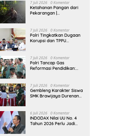
7 Juli 2026
0 Komentar
Ketahanan Pangan dari
Pekarangan |
Bhabinkamtibmas Ajak
Warga Lidah Wetan
Budidaya Singkong
7 Juli 2026
0 Komentar
Polri Tingkatkan Dugaan
Korupsi dan TPPU
Pengadaan Batu Bara
PLTU ke Tahap Penyidikan,
Kerugian Negara
7 Juli 2026
0 Komentar
Diindikasikan Capai Rp5
Polri Tancap Gas
Triliun
Reformasi Pendidikan:
Kurikulum Berbasis HAM,
AI, dan Big Data Siap
Berlaku 2027
7 Juli 2026
0 Komentar
Gembleng Karakter Siswa
SMK Brawijaya Durenan
Lewat Program
Ketarunaan
6 Juli 2026
0 Komentar
INDODAX Nilai UU No. 4
Tahun 2026 Perlu Jadi
Momentum Memperkuat
Kedaulatan Ekosistem