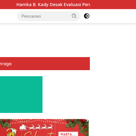
 Desak Evaluasi Permenhub Nomor 28/2022: Biar Keselamatan P
hraga