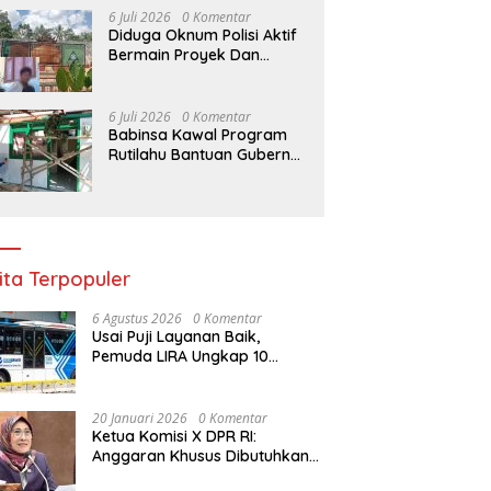
Kripto Indonesia
6 Juli 2026
0 Komentar
Diduga Oknum Polisi Aktif
Bermain Proyek Dan
Abaikan UU Keterbukaan
Informasi Publik (KIP)
6 Juli 2026
0 Komentar
Babinsa Kawal Program
Rutilahu Bantuan Gubernur
Jatim
ita Terpopuler
6 Agustus 2026
0 Komentar
Usai Puji Layanan Baik,
Pemuda LIRA Ungkap 10
Manfaat Naik Transjakarta
20 Januari 2026
0 Komentar
Ketua Komisi X DPR RI:
Anggaran Khusus Dibutuhkan
untuk Rehabilitasi &