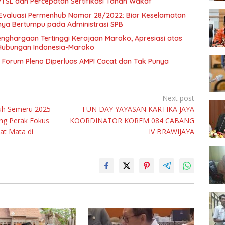
SL dan Percepatan Sertifikasi Tanah Wakaf
Evaluasi Permenhub Nomor 28/2022: Biar Keselamatan
nya Bertumpu pada Administrasi SPB
enghargaan Tertinggi Kerajaan Maroko, Apresiasi atas
Hubungan Indonesia-Maroko
Forum Pleno Diperluas AMPI Cacat dan Tak Punya
Next post
tuh Semeru 2025
FUN DAY YAYASAN KARTIKA JAYA
ng Perak Fokus
KOORDINATOR KOREM 084 CABANG
at Mata di
IV BRAWIJAYA