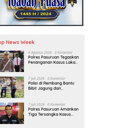
op News Week
6 Agustus 2026
0 Komentar
Polres Pasuruan Tegaskan
Penanganan Kasus Laka
Lantas 2017 Telah Tuntas
dan Berkekuatan Hukum
Tetap
7 Juli 2026
0 Komentar
Polisi di Rembang Bantu
Bibit Jagung dan
Dampingi Petani Kelola
Lahan
7 Juli 2026
0 Komentar
Polres Pasuruan Amankan
Tiga Tersangka Kasus
Pencurian Sapi di Tutur