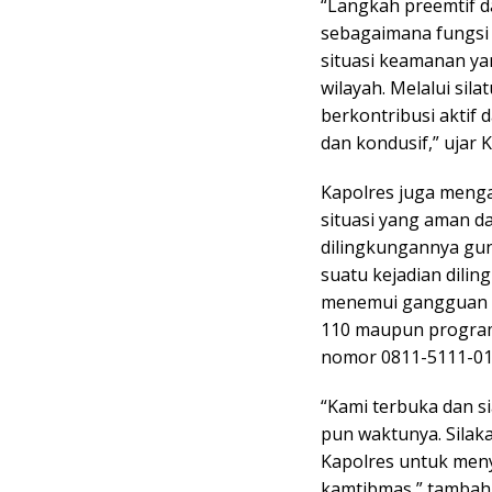
“Langkah preemtif da
sebagaimana fungsi
situasi keamanan y
wilayah. Melalui sil
berkontribusi aktif
dan kondusif,” ujar 
Kapolres juga meng
situasi yang aman 
dilingkungannya gu
suatu kejadian dilin
menemui gangguan 
110 maupun program
nomor 0811-5111-01
“Kami terbuka dan s
pun waktunya. Silak
Kapolres untuk men
kamtibmas,” tambah