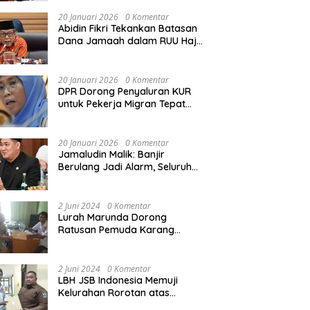
Rekonstruksi Sekolah Rusak
Akibat Bencana
20 Januari 2026
0 Komentar
Abidin Fikri Tekankan Batasan
Dana Jamaah dalam RUU Haji
untuk Lindungi Kepentingan
Calon Haji
20 Januari 2026
0 Komentar
DPR Dorong Penyaluran KUR
untuk Pekerja Migran Tepat
Waktu dan Tepat Sasaran
demi Perlindungan Ekonomi
PMI
20 Januari 2026
0 Komentar
Jamaludin Malik: Banjir
Berulang Jadi Alarm, Seluruh
Pertambangan Ilegal di
Indonesia Harus Ditertibkan
2 Juni 2024
0 Komentar
Lurah Marunda Dorong
Ratusan Pemuda Karang
Taruna Jakarta Utara Melek
Hukum Melalui Pelatihan Dasar
Paralegal Gratis Yang
2 Juni 2024
0 Komentar
Diadakan LBH JSB Indonesia
LBH JSB Indonesia Memuji
Kelurahan Rorotan atas
Dukungan Terhadap Pelatihan