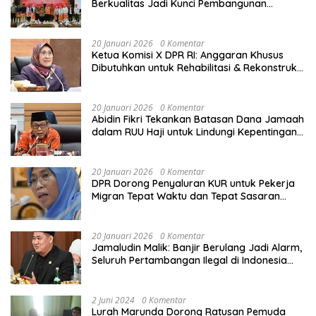
Berkualitas Jadi Kunci Pembangunan
Indonesia
20 Januari 2026
0 Komentar
Ketua Komisi X DPR RI: Anggaran Khusus
Dibutuhkan untuk Rehabilitasi & Rekonstruksi
Sekolah Rusak Akibat Bencana
20 Januari 2026
0 Komentar
Abidin Fikri Tekankan Batasan Dana Jamaah
dalam RUU Haji untuk Lindungi Kepentingan
Calon Haji
20 Januari 2026
0 Komentar
DPR Dorong Penyaluran KUR untuk Pekerja
Migran Tepat Waktu dan Tepat Sasaran
demi Perlindungan Ekonomi PMI
20 Januari 2026
0 Komentar
Jamaludin Malik: Banjir Berulang Jadi Alarm,
Seluruh Pertambangan Ilegal di Indonesia
Harus Ditertibkan
2 Juni 2024
0 Komentar
Lurah Marunda Dorong Ratusan Pemuda