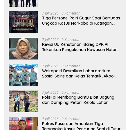
Pelaporan DORS Dan Ungkap Kasus
7 Juli 2026
0 Komentar
Tiga Personel Polri Gugur Saat Bertugas
Ungkap Kasus Narkoba di Katingan,
Dianugerahi Kenaikan Pangkat Luar
Biasa Anumerta
7 Juli 2026
0 Komentar
Revisi UU Kehutanan, Baleg DPR RI
Tekankan Pengukuhan Kawasan Hutan
Tak Boleh Dilakukan Sepihak
7 Juli 2026
0 Komentar
Wakapolri Resmikan Laboratorium
Sosial Sains dan Kelas Tematik, Akpol
Perkuat Scientific Policing
7 Juli 2026
0 Komentar
Polisi di Rembang Bantu Bibit Jagung
dan Dampingi Petani Kelola Lahan
7 Juli 2026
0 Komentar
Polres Pasuruan Amankan Tiga
Tersangka Kasus Pencurian Sapi di Tutur