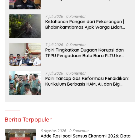
7 Juli 2026
0 Komentar
Ketahanan Pangan dari Pekarangan |
Bhabinkamtibmas Ajak Warga Lidah
Wetan Budidaya Singkong
7 Juli 2026
0 Komentar
Polri Tingkatkan Dugaan Korupsi dan
TPPU Pengadaan Batu Bara PLTU ke
Tahap Penyidikan, Kerugian Negara
Diindikasikan Capai Rp5 Triliun
7 Juli 2026
0 Komentar
Polri Tancap Gas Reformasi Pendidikan:
Kurikulum Berbasis HAM, AI, dan Big
Data Siap Berlaku 2027
Berita Terpopuler
6 Agustus 2026
0 Komentar
Adde Rosi soal Sensus Ekonomi 2026: Data