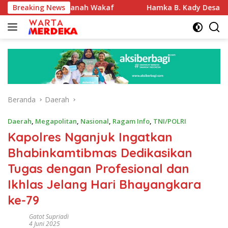
Langsung
fikasi Tanah Wakaf
Breaking News
Hamka B. Kady Desak Evaluasi Perm
ke
konten
Beranda
Daerah
Daerah
,
Megapolitan
,
Nasional
,
Ragam Info
,
TNI/POLRI
Kapolres Nganjuk Ingatkan
Bhabinkamtibmas Dedikasikan
Tugas dengan Profesional dan
Ikhlas Jelang Hari Bhayangkara
ke-79
Gatot Supriadi
4 Juni 2025