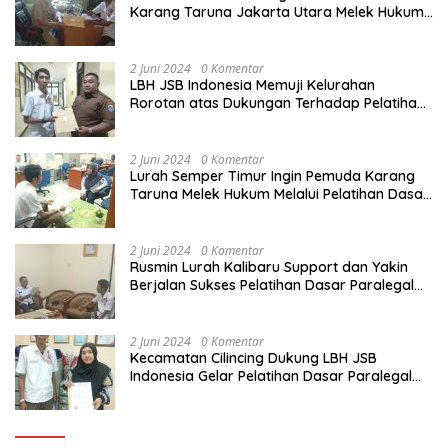
Karang Taruna Jakarta Utara Melek Hukum
Melalui Pelatihan Dasar Paralegal Gratis
Yang Diadakan LBH JSB Indonesia
2 Juni 2024
0 Komentar
LBH JSB Indonesia Memuji Kelurahan
Rorotan atas Dukungan Terhadap Pelatihan
Dasar Paralegal Gratis Untuk 150 orang
Pemuda Karang Taruna di Jakarta Utara
2 Juni 2024
0 Komentar
Lurah Semper Timur Ingin Pemuda Karang
Taruna Melek Hukum Melalui Pelatihan Dasar
Paralegal Gratis Yang Diadakan LBH JSB
Indonesia
2 Juni 2024
0 Komentar
Rusmin Lurah Kalibaru Support dan Yakin
Berjalan Sukses Pelatihan Dasar Paralegal
Gratis Untuk Ratusan Karang Taruna di
Jakarta Utara
2 Juni 2024
0 Komentar
Kecamatan Cilincing Dukung LBH JSB
Indonesia Gelar Pelatihan Dasar Paralegal
Gratis Untuk 150 orang Pemuda Karang
Taruna di Jakarta Utara