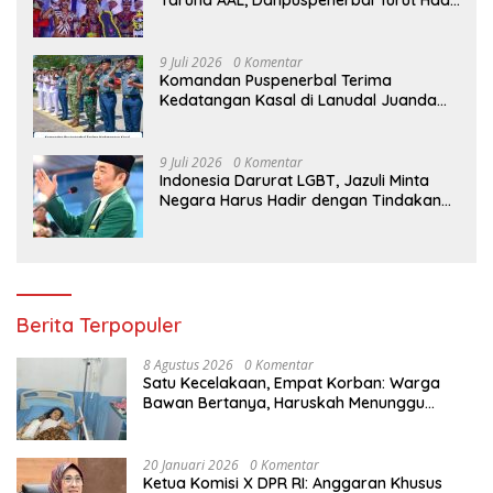
Saksikan Parade Surya Senja
9 Juli 2026
0 Komentar
Komandan Puspenerbal Terima
Kedatangan Kasal di Lanudal Juanda
dalam Kunjungan Kerja ke Surabaya
9 Juli 2026
0 Komentar
Indonesia Darurat LGBT, Jazuli Minta
Negara Harus Hadir dengan Tindakan
Hukum yang Tegas
Berita Terpopuler
8 Agustus 2026
0 Komentar
Satu Kecelakaan, Empat Korban: Warga
Bawan Bertanya, Haruskah Menunggu
Tragedi Berikutnya untuk Mendapat Lampu
Jalan?
20 Januari 2026
0 Komentar
Ketua Komisi X DPR RI: Anggaran Khusus