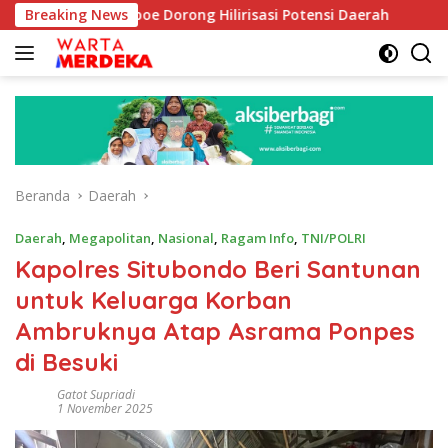
Langsung
ib Aboe Dorong Hilirisasi Potensi Daerah
Breaking News
DPR Dorong 
ke
konten
Beranda
Daerah
Daerah
,
Megapolitan
,
Nasional
,
Ragam Info
,
TNI/POLRI
Kapolres Situbondo Beri Santunan
untuk Keluarga Korban
Ambruknya Atap Asrama Ponpes
di Besuki
Gatot Supriadi
1 November 2025