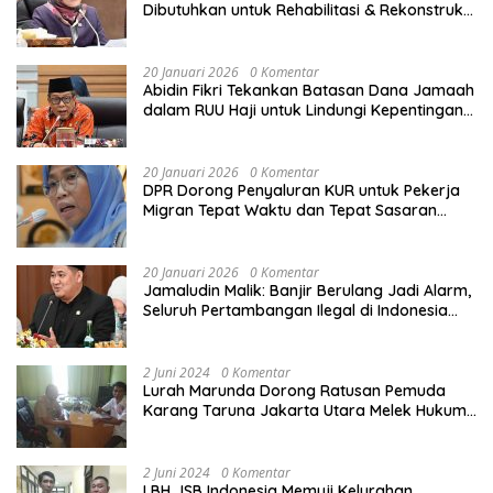
Dibutuhkan untuk Rehabilitasi & Rekonstruksi
Sekolah Rusak Akibat Bencana
20 Januari 2026
0 Komentar
Abidin Fikri Tekankan Batasan Dana Jamaah
dalam RUU Haji untuk Lindungi Kepentingan
Calon Haji
20 Januari 2026
0 Komentar
DPR Dorong Penyaluran KUR untuk Pekerja
Migran Tepat Waktu dan Tepat Sasaran
demi Perlindungan Ekonomi PMI
20 Januari 2026
0 Komentar
Jamaludin Malik: Banjir Berulang Jadi Alarm,
Seluruh Pertambangan Ilegal di Indonesia
Harus Ditertibkan
2 Juni 2024
0 Komentar
Lurah Marunda Dorong Ratusan Pemuda
Karang Taruna Jakarta Utara Melek Hukum
Melalui Pelatihan Dasar Paralegal Gratis
Yang Diadakan LBH JSB Indonesia
2 Juni 2024
0 Komentar
LBH JSB Indonesia Memuji Kelurahan