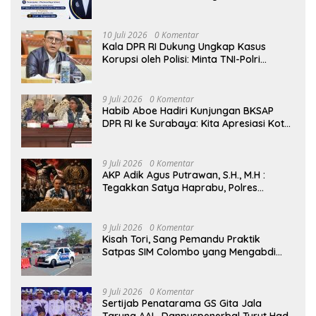
Internasional di Thailand, Siap
Harumkan Nama Indonesia di Kancah
Global
10 Juli 2026
0 Komentar
Kala DPR RI Dukung Ungkap Kasus
Korupsi oleh Polisi: Minta TNI-Polri
hingga Jaksa Solid!
9 Juli 2026
0 Komentar
Habib Aboe Hadiri Kunjungan BKSAP
DPR RI ke Surabaya: Kita Apresiasi Kota
Ini Berhasil Menjadi Salah Satu Wajah
Kemajuan Indonesia
9 Juli 2026
0 Komentar
AKP Adik Agus Putrawan, S.H., M.H :
Tegakkan Satya Haprabu, Polres
Tanjung Perak Nyatakan Perang Tanpa
Kompromi terhadap Kejahatan di
Surabaya.
9 Juli 2026
0 Komentar
Kisah Tori, Sang Pemandu Praktik
Satpas SIM Colombo yang Mengabdi
Sepenuh Hati Selama Lebih dari Satu
Dekade
9 Juli 2026
0 Komentar
Sertijab Penatarama GS Gita Jala
Taruna AAL, Danpuspenerbal Turut Hadir