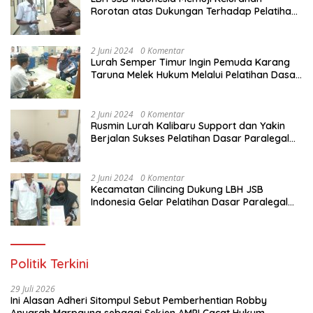
Rorotan atas Dukungan Terhadap Pelatihan
Dasar Paralegal Gratis Untuk 150 orang
Pemuda Karang Taruna di Jakarta Utara
2 Juni 2024
0 Komentar
Lurah Semper Timur Ingin Pemuda Karang
Taruna Melek Hukum Melalui Pelatihan Dasar
Paralegal Gratis Yang Diadakan LBH JSB
Indonesia
2 Juni 2024
0 Komentar
Rusmin Lurah Kalibaru Support dan Yakin
Berjalan Sukses Pelatihan Dasar Paralegal
Gratis Untuk Ratusan Karang Taruna di
Jakarta Utara
2 Juni 2024
0 Komentar
Kecamatan Cilincing Dukung LBH JSB
Indonesia Gelar Pelatihan Dasar Paralegal
Gratis Untuk 150 orang Pemuda Karang
Taruna di Jakarta Utara
Politik Terkini
29 Juli 2026
Ini Alasan Adheri Sitompul Sebut Pemberhentian Robby
Anugrah Marpaung sebagai Sekjen AMPI Cacat Hukum