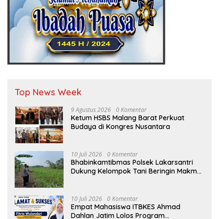
Top News Week
9 Agustus 2026
0 Komentar
Ketum HSBS Malang Barat Perkuat
Budaya di Kongres Nusantara
10 Juli 2026
0 Komentar
Bhabinkamtibmas Polsek Lakarsantri
Dukung Kelompok Tani Beringin Makmur
Perkuat Ketahanan Pangan Surabaya
10 Juli 2026
0 Komentar
Empat Mahasiswa ITBKES Ahmad
Dahlan Jatim Lolos Program