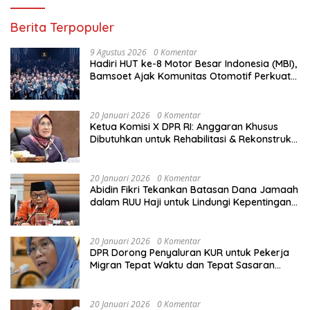
Berita Terpopuler
9 Agustus 2026
0 Komentar
Hadiri HUT ke-8 Motor Besar Indonesia (MBI),
Bamsoet Ajak Komunitas Otomotif Perkuat
Brotherhood dan Persatuan Bangsa di
Tengah Derasnya Provokasi Pecah Belah
Bangsa
20 Januari 2026
0 Komentar
Ketua Komisi X DPR RI: Anggaran Khusus
Dibutuhkan untuk Rehabilitasi & Rekonstruksi
Sekolah Rusak Akibat Bencana
20 Januari 2026
0 Komentar
Abidin Fikri Tekankan Batasan Dana Jamaah
dalam RUU Haji untuk Lindungi Kepentingan
Calon Haji
20 Januari 2026
0 Komentar
DPR Dorong Penyaluran KUR untuk Pekerja
Migran Tepat Waktu dan Tepat Sasaran
demi Perlindungan Ekonomi PMI
20 Januari 2026
0 Komentar