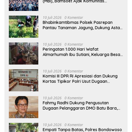
(MBI), Bamsoet Ajak Komunitas
Otomotif Perkuat Brotherhood dan
Persatuan Bangsa di Tengah Derasnya
Provokasi Pecah Belah Bangsa
10 Juli 2026
0 Komentar
Bhabinkamtibmas Polsek Pasrepan
Pantau Tanaman Jagung, Dukung Asta
Cita Ketahanan Pangan Nasional
10 Juli 2026
0 Komentar
Peringatan 1.000 Hari Wafat
Almarhumah Ibu Sutiani, Keluarga Besar
Bapak Edy dan Ibu Narti Gelar Tahlil dan
Doa Bersama
10 Juli 2026
0 Komentar
Komisi III DPR RI Apresiasi dan Dukung
Kortas Tipikor Polri Usut Dugaan
Korupsi Batu Bara
10 Juli 2026
0 Komentar
Fahmy Radhi Dukung Pengusutan
Dugaan Pelanggaran DMO Batu Bara,
Minta Sanksi Tegas bagi Pelanggar
10 Juli 2026
0 Komentar
Empati Tanpa Batas, Polres Bondowoso