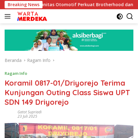
Langsung
k Komunitas Otomotif Perkuat Brotherhood dan Persatuan Bang
Breaking News
ke
konten
Beranda
Ragam Info
Ragam Info
Koramil 0817-01/Driyorejo Terima
Kunjungan Outing Class Siswa UPT
SDN 149 Driyorejo
Gatot Supriadi
23 Juli 2025