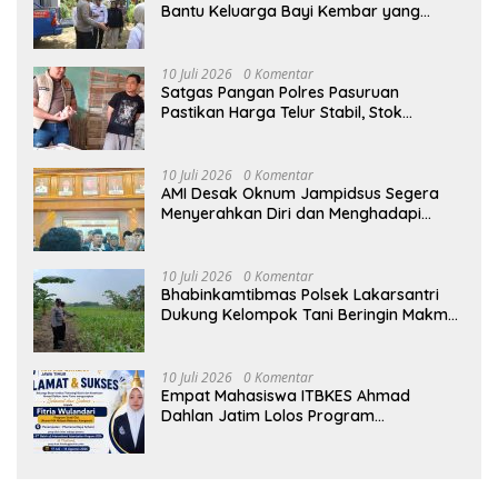
Bantu Keluarga Bayi Kembar yang
Kehilangan Ibu
10 Juli 2026
0 Komentar
Satgas Pangan Polres Pasuruan
Pastikan Harga Telur Stabil, Stok
Melimpah di Pasar Bangil
10 Juli 2026
0 Komentar
AMI Desak Oknum Jampidsus Segera
Menyerahkan Diri dan Menghadapi
Proses Hukum
10 Juli 2026
0 Komentar
Bhabinkamtibmas Polsek Lakarsantri
Dukung Kelompok Tani Beringin Makmur
Perkuat Ketahanan Pangan Surabaya
10 Juli 2026
0 Komentar
Empat Mahasiswa ITBKES Ahmad
Dahlan Jatim Lolos Program
Internasional di Thailand, Siap
Harumkan Nama Indonesia di Kancah
Global