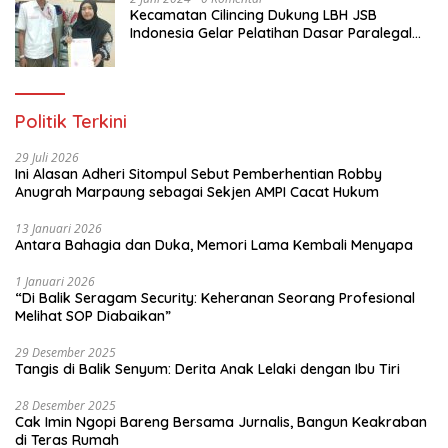
Kecamatan Cilincing Dukung LBH JSB
Indonesia Gelar Pelatihan Dasar Paralegal
Gratis Untuk 150 orang Pemuda Karang
Taruna di Jakarta Utara
Politik Terkini
29 Juli 2026
Ini Alasan Adheri Sitompul Sebut Pemberhentian Robby
Anugrah Marpaung sebagai Sekjen AMPI Cacat Hukum
13 Januari 2026
Antara Bahagia dan Duka, Memori Lama Kembali Menyapa
1 Januari 2026
“Di Balik Seragam Security: Keheranan Seorang Profesional
Melihat SOP Diabaikan”
29 Desember 2025
Tangis di Balik Senyum: Derita Anak Lelaki dengan Ibu Tiri
28 Desember 2025
Cak Imin Ngopi Bareng Bersama Jurnalis, Bangun Keakraban
di Teras Rumah