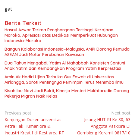
gat
Berita Terkait
Hasrul Azwar Terima Penghargaan Tertinggi Kerajaan
Maroko, Apresiasi atas Dedikasi Memperkuat Hubungan
Indonesia-Maroko
Bangun Kolaborasi Indonesia–Malaysia, AMPI Dorong Pemuda
ASEAN Jadi Motor Perubahan Kawasan
Dua Tahun Mengabdi, Yatim Al Mahabbah Konsisten Santuni
Anak Yatim dan Kembangkan Program Yatim Berprestasi
Amin Ak Hadiri Ujian Terbuka Gus Fawait di Universitas
Airlangga, Soroti Pentingnya Pemimpin Terus Menimba Ilmu
Kisah Ibu Novi Jadi Bukti, Kinerja Menteri Mukhtarudin Dorong
Pekerja Migran Naik Kelas
Navigasi
Previous post
Next post
Kunjungan Dosen universitas
Jelang HUT RI Ke 80, 63
pos
Petra Fak Humaniora &
Anggota Paskibra Di
Industri Kreatif di Rest area RT
Gembleng Koramil 0817/10