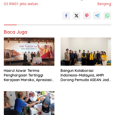
03 RW01 Jetis wetan.
Benjeng
Baca Juga
Hasrul Azwar Terima
Bangun Kolaborasi
Penghargaan Tertinggi
Indonesia–Malaysia, AMPI
Kerajaan Maroko, Apresiasi
Dorong Pemuda ASEAN Jadi
atas Dedikasi Memperkuat
Motor Perubahan Kawasan
Hubungan Indonesia-Maroko