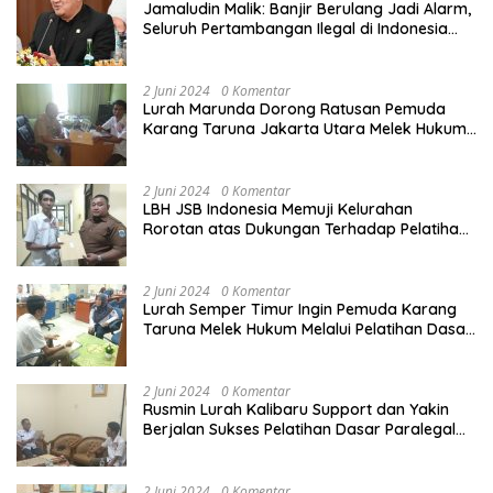
Jamaludin Malik: Banjir Berulang Jadi Alarm,
Seluruh Pertambangan Ilegal di Indonesia
Harus Ditertibkan
2 Juni 2024
0 Komentar
Lurah Marunda Dorong Ratusan Pemuda
Karang Taruna Jakarta Utara Melek Hukum
Melalui Pelatihan Dasar Paralegal Gratis
Yang Diadakan LBH JSB Indonesia
2 Juni 2024
0 Komentar
LBH JSB Indonesia Memuji Kelurahan
Rorotan atas Dukungan Terhadap Pelatihan
Dasar Paralegal Gratis Untuk 150 orang
Pemuda Karang Taruna di Jakarta Utara
2 Juni 2024
0 Komentar
Lurah Semper Timur Ingin Pemuda Karang
Taruna Melek Hukum Melalui Pelatihan Dasar
Paralegal Gratis Yang Diadakan LBH JSB
Indonesia
2 Juni 2024
0 Komentar
Rusmin Lurah Kalibaru Support dan Yakin
Berjalan Sukses Pelatihan Dasar Paralegal
Gratis Untuk Ratusan Karang Taruna di
Jakarta Utara
2 Juni 2024
0 Komentar