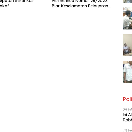
epatan Sertifikasi
Permenhub Nomor 28/2022:
akaf
Biar Keselamatan Pelayaran
Tak Lagi Hanya Bertumpu
pada Administrasi SPB
Poli
29 Ju
Ini 
Robb
Cac
13 Ja