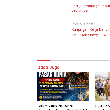
Jerry Sambuaga Sebut 
Legitimasi
Navigasi
Previous post
Kunjungan Kerja Dandi
pos
Tekankan Sinergi di Wr
Baca Juga
Garut Butuh Ide Besar
DPR Dor