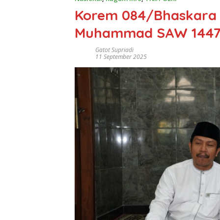
Korem 084/Bhaskara J
Muhammad SAW 1447
Gatot Supriadi
11 September 2025