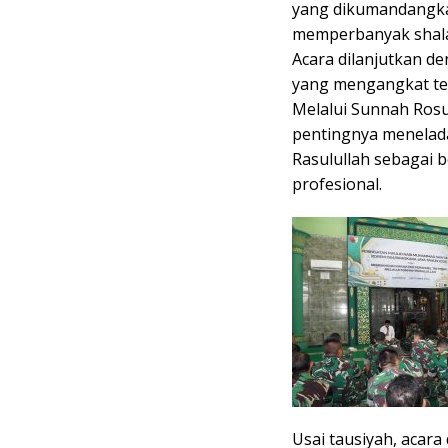
yang dikumandangka
memperbanyak shalaw
Acara dilanjutkan d
yang mengangkat te
Melalui Sunnah Rosu
pentingnya meneladan
Rasulullah sebagai 
profesional.
Usai tausiyah, aca