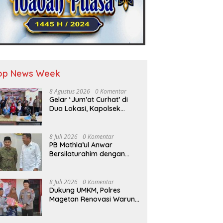
op News Week
8 Agustus 2026
0 Komentar
Gelar ‘Jum’at Curhat’ di
Dua Lokasi, Kapolsek
Krembangan Tegaskan
Komitmen ‘Jogo Perak’
dan Siap Sikat Peredaran
8 Juli 2026
0 Komentar
Miras
PB Mathla’ul Anwar
Bersilaturahim dengan
Kepala BIN Jenderal TNI
(Purn.) Muhammad
Herindra: Bahas Komitmen
8 Juli 2026
0 Komentar
Rekat Persatuan dan
Dukung UMKM, Polres
Kemajuan NKRI
Magetan Renovasi Warung
Bu Tiyem di Hari
Bhayangkara ke – 80