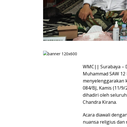
WMC|| Surabaya – D
Muhammad SAW 12 Ra
menyelenggarakan k
084/BJ, Kamis (11/9
dihadiri oleh seluruh
Chandra Kirana.
Acara diawali denga
nuansa religius da