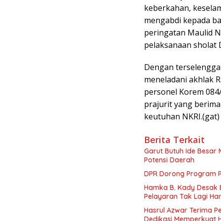
keberkahan, keselam
mengabdi kepada ba
peringatan Maulid 
pelaksanaan sholat 
Dengan terselenggar
meneladani akhlak R
personel Korem 084
prajurit yang berim
keutuhan NKRI.(gat)
Berita Terkait
Garut Butuh Ide Besar 
Potensi Daerah
DPR Dorong Program PT
Hamka B. Kady Desak 
Pelayaran Tak Lagi Ha
Hasrul Azwar Terima P
Dedikasi Memperkuat 