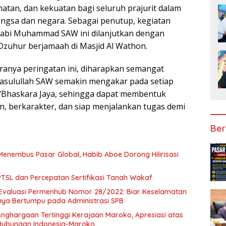
atan, dan kekuatan bagi seluruh prajurit dalam
ngsa dan negara. Sebagai penutup, kegiatan
Nabi Muhammad SAW ini dilanjutkan dengan
Dzuhur berjamaah di Masjid Al Wathon.
anya peringatan ini, diharapkan semangat
asulullah SAW semakin mengakar pada setiap
/Bhaskara Jaya, sehingga dapat membentuk
an, berkarakter, dan siap menjalankan tugas demi
Ber
Menembus Pasar Global, Habib Aboe Dorong Hilirisasi
SL dan Percepatan Sertifikasi Tanah Wakaf
Evaluasi Permenhub Nomor 28/2022: Biar Keselamatan
nya Bertumpu pada Administrasi SPB
enghargaan Tertinggi Kerajaan Maroko, Apresiasi atas
Hubungan Indonesia-Maroko