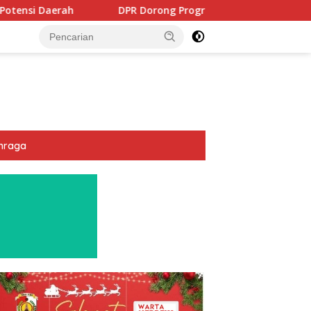
PR Dorong Program PTSL dan Percepatan Sertifikasi Tanah Wak
hraga