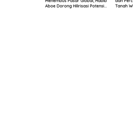
Menembus Pasar Global, Habib
dan Perc
Aboe Dorong Hilirisasi Potensi
Tanah W
Daerah