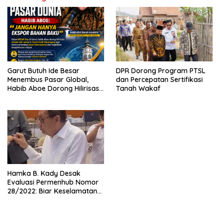
Garut Butuh Ide Besar
DPR Dorong Program PTSL
Menembus Pasar Global,
dan Percepatan Sertifikasi
Habib Aboe Dorong Hilirisasi
Tanah Wakaf
Potensi Daerah
Hamka B. Kady Desak
Evaluasi Permenhub Nomor
28/2022: Biar Keselamatan
Pelayaran Tak Lagi Hanya
Bertumpu pada Administrasi
SPB