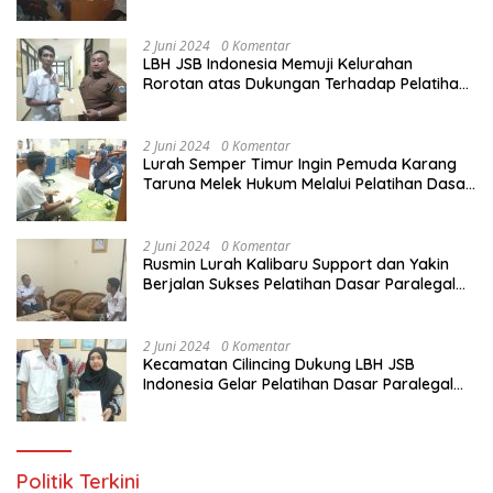
Melalui Pelatihan Dasar Paralegal Gratis
Yang Diadakan LBH JSB Indonesia
2 Juni 2024
0 Komentar
LBH JSB Indonesia Memuji Kelurahan
Rorotan atas Dukungan Terhadap Pelatihan
Dasar Paralegal Gratis Untuk 150 orang
Pemuda Karang Taruna di Jakarta Utara
2 Juni 2024
0 Komentar
Lurah Semper Timur Ingin Pemuda Karang
Taruna Melek Hukum Melalui Pelatihan Dasar
Paralegal Gratis Yang Diadakan LBH JSB
Indonesia
2 Juni 2024
0 Komentar
Rusmin Lurah Kalibaru Support dan Yakin
Berjalan Sukses Pelatihan Dasar Paralegal
Gratis Untuk Ratusan Karang Taruna di
Jakarta Utara
2 Juni 2024
0 Komentar
Kecamatan Cilincing Dukung LBH JSB
Indonesia Gelar Pelatihan Dasar Paralegal
Gratis Untuk 150 orang Pemuda Karang
Taruna di Jakarta Utara
Politik Terkini