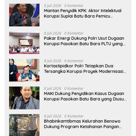
8 Juli 2026
0 Komentar
Mantan Penyidik KPK: Aktor Intelektual
Korupsi Suplai Batu Bara Pemicu
Blackout Listrik Harus Ditangkap
8 Juli 2026
0 Komentar
Pakar Energi Dukung Polri Usut Dugaan
Korupsi Pasokan Batu Bara PLTU yang
Ditaksir Rugikan Negara Rp5 Triliun
8 Juli 2026
0 Komentar
Kortastipidkor Polri Tetapkan Dua
Tersangka Korupsi Proyek Modernisasi
Pabrik Gula Assembagoes
8 Juli 2026
0 Komentar
MAKI Dukung Penyidikan Kasus Dugaan
Korupsi Pasokan Batu Bara yang Diusut
Kortastipidkor Polri
8 Juli 2026
0 Komentar
Bhabinkamtibmas Kelurahan Benowo
Dukung Program Ketahanan Pangan
Melalui Sambang Peternak Sapi