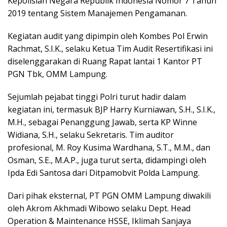
Kepolisian Negara Republik Indonesia Nomor 7 Tahun
2019 tentang Sistem Manajemen Pengamanan.
Kegiatan audit yang dipimpin oleh Kombes Pol Erwin
Rachmat, S.I.K., selaku Ketua Tim Audit Resertifikasi ini
diselenggarakan di Ruang Rapat lantai 1 Kantor PT
PGN Tbk, OMM Lampung.
Sejumlah pejabat tinggi Polri turut hadir dalam
kegiatan ini, termasuk BJP Harry Kurniawan, S.H., S.I.K.,
M.H., sebagai Penanggung Jawab, serta KP Winne
Widiana, S.H., selaku Sekretaris. Tim auditor
profesional, M. Roy Kusima Wardhana, S.T., M.M., dan
Osman, S.E., M.A.P., juga turut serta, didampingi oleh
Ipda Edi Santosa dari Ditpamobvit Polda Lampung.
Dari pihak eksternal, PT PGN OMM Lampung diwakili
oleh Akrom Akhmadi Wibowo selaku Dept. Head
Operation & Maintenance HSSE, Iklimah Sanjaya