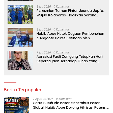
8 Juli 2026
0 Komentar
Peresmian Taman Pintar Juanda Japfa,
Wujud Kolaborasi Hadirkan Sarana
Edukasi Inspiratif
8 Juli 2026
0 Komentar
Habib Aboe Kutuk Dugaan Pembunuhan
3 Anggota Polres Katingan oleh
Komplotan Narkoba
7 Juli 2026
0 Komentar
Apresiasi Fadli Zon yang Tetapkan Hari
Kepercayaan Terhadap Tuhan Yang
Maha Esa, Hizkia: Pelaksanaan Amanat
Konstitusi
Berita Terpopuler
7 Agustus 2026
0 Komentar
Garut Butuh Ide Besar Menembus Pasar
Global, Habib Aboe Dorong Hilirisasi Potensi
Daerah