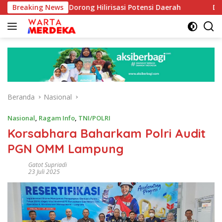
Langsung
Aboe Dorong Hilirisasi Potensi Daerah
Breaking News
DPR Dorong Pro
ke
konten
Beranda
Nasional
Nasional
,
Ragam Info
,
TNI/POLRI
Korsabhara Baharkam Polri Audit
PGN OMM Lampung
Gatot Supriadi
23 Juli 2025