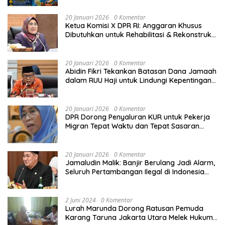
20 Januari 2026
0 Komentar
Ketua Komisi X DPR RI: Anggaran Khusus
Dibutuhkan untuk Rehabilitasi & Rekonstruksi
Sekolah Rusak Akibat Bencana
20 Januari 2026
0 Komentar
Abidin Fikri Tekankan Batasan Dana Jamaah
dalam RUU Haji untuk Lindungi Kepentingan
Calon Haji
20 Januari 2026
0 Komentar
DPR Dorong Penyaluran KUR untuk Pekerja
Migran Tepat Waktu dan Tepat Sasaran
demi Perlindungan Ekonomi PMI
20 Januari 2026
0 Komentar
Jamaludin Malik: Banjir Berulang Jadi Alarm,
Seluruh Pertambangan Ilegal di Indonesia
Harus Ditertibkan
2 Juni 2024
0 Komentar
Lurah Marunda Dorong Ratusan Pemuda
Karang Taruna Jakarta Utara Melek Hukum