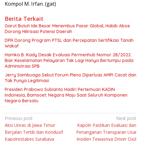
Kompol M. Irfan. (gat)
Berita Terkait
Garut Butuh Ide Besar Menembus Pasar Global, Habib Aboe
Dorong Hilirisasi Potensi Daerah
DPR Dorong Program PTSL dan Percepatan Sertifikasi Tanah
Wakaf
Hamka B. Kady Desak Evaluasi Permenhub Nomor 28/2022:
Biar Keselamatan Pelayaran Tak Lagi Hanya Bertumpu pada
Administrasi SPB
Jerry Sambuaga Sebut Forum Pleno Diperluas AMPI Cacat dan
Tak Punya Legitimasi
Presiden Prabowo Subianto Hadiri Pertemuan KADIN
Indonesia, Bamsoet: Negara Maju Saat Seluruh Komponen
Negara Bersatu
Navigasi
Previous post
Next post
Aksi Unras di Jawa Timur
Kapolri Pastikan Evaluasi dan
pos
Berjalan Tertib dan Kondusif
Penanganan Transparan Usai
Kapolrestabes Surabaya
Insiden Tewasnya Driver Ojol