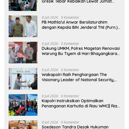
Gresik Tebar Kebaikan Lewat Jumat
Berkah Berbagi
8 Juli 2026
0 Komentar
PB Mathla’ul Anwar Bersilaturahim
dengan Kepala BIN Jenderal TNI (Purn.)
Muhammad Herindra: Bahas Komitmen
Rekat Persatuan dan Kemajuan NKRI
8 Juli 2026
0 Komentar
Dukung UMKM, Polres Magetan Renovasi
Warung Bu Tiyem di Hari Bhayangkara
ke – 80
8 Juli 2026
0 Komentar
Wakapolri Raih Penghargaan The
Visionary Leader of National Security,
Akademisi Apresiasi Reformasi dan
Transformasi Polri
8 Juli 2026
0 Komentar
Kapolri Instruksikan Optimalkan
Penanganan Karhutla di Riau WMC|| Riau
– Kapolri Jenderal Listyo Sigit Prabowo
menginstruksikan kepada seluruh
jajarannya untuk mengoptimalkan
8 Juli 2026
0 Komentar
penanganan kebakaran hutan dan
Soedeson Tandra Desak Hukuman