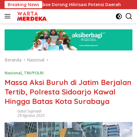
Langsung
bib Aboe Dorong Hilirisasi Potensi Daerah
Breaking News
DPR Dorong 
ke
konten
Beranda
Nasional
Nasional
,
TNI/POLRI
Massa Aksi Buruh di Jatim Berjalan
Tertib, Polresta Sidoarjo Kawal
Hingga Batas Kota Surabaya
Gatot Supriadi
29 Agustus 2025