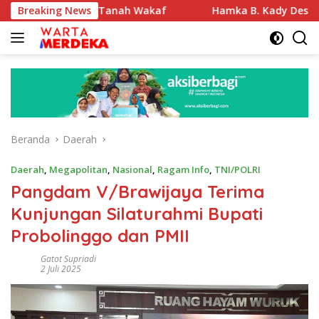
Langsung
fikasi Tanah Wakaf
Breaking News
Hamka B. Kady Desak Evaluasi Per
ke
konten
Beranda
Daerah
Daerah
,
Megapolitan
,
Nasional
,
Ragam Info
,
TNI/POLRI
Pangdam V/Brawijaya Terima
Kunjungan Silaturahmi Bupati
Probolinggo dan PMII
Gatot Supriadi
2 Juli 2025