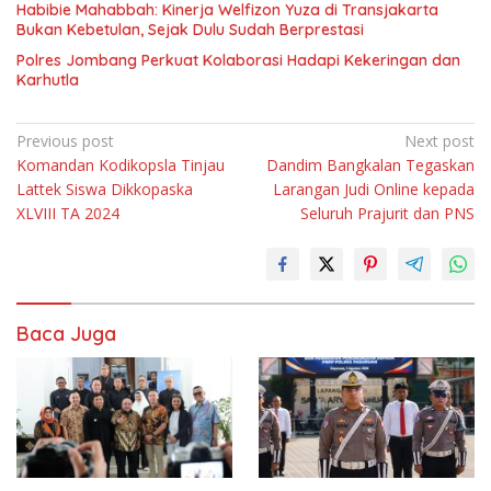
Habibie Mahabbah: Kinerja Welfizon Yuza di Transjakarta
Bukan Kebetulan, Sejak Dulu Sudah Berprestasi
Polres Jombang Perkuat Kolaborasi Hadapi Kekeringan dan
Karhutla
Navigasi
Previous post
Next post
Komandan Kodikopsla Tinjau
Dandim Bangkalan Tegaskan
pos
Lattek Siswa Dikkopaska
Larangan Judi Online kepada
XLVIII TA 2024
Seluruh Prajurit dan PNS
Baca Juga