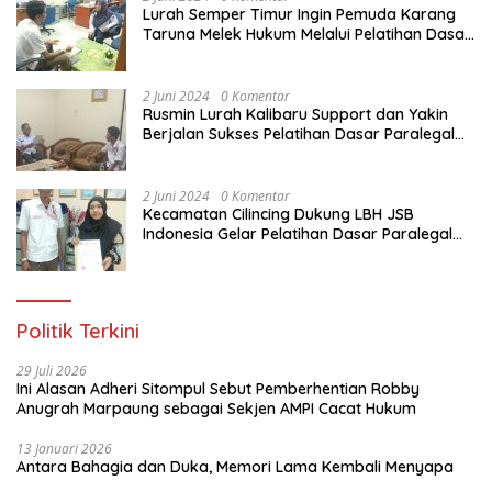
Lurah Semper Timur Ingin Pemuda Karang
Taruna Melek Hukum Melalui Pelatihan Dasar
Paralegal Gratis Yang Diadakan LBH JSB
Indonesia
2 Juni 2024
0 Komentar
Rusmin Lurah Kalibaru Support dan Yakin
Berjalan Sukses Pelatihan Dasar Paralegal
Gratis Untuk Ratusan Karang Taruna di
Jakarta Utara
2 Juni 2024
0 Komentar
Kecamatan Cilincing Dukung LBH JSB
Indonesia Gelar Pelatihan Dasar Paralegal
Gratis Untuk 150 orang Pemuda Karang
Taruna di Jakarta Utara
Politik Terkini
29 Juli 2026
Ini Alasan Adheri Sitompul Sebut Pemberhentian Robby
Anugrah Marpaung sebagai Sekjen AMPI Cacat Hukum
13 Januari 2026
Antara Bahagia dan Duka, Memori Lama Kembali Menyapa