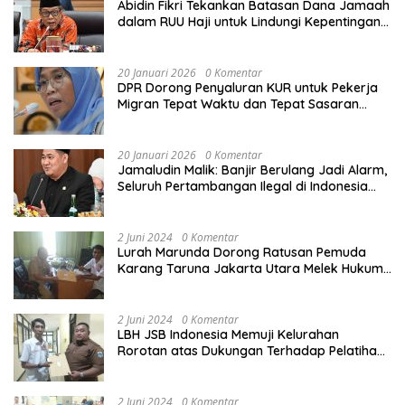
Abidin Fikri Tekankan Batasan Dana Jamaah
dalam RUU Haji untuk Lindungi Kepentingan
Calon Haji
20 Januari 2026
0 Komentar
DPR Dorong Penyaluran KUR untuk Pekerja
Migran Tepat Waktu dan Tepat Sasaran
demi Perlindungan Ekonomi PMI
20 Januari 2026
0 Komentar
Jamaludin Malik: Banjir Berulang Jadi Alarm,
Seluruh Pertambangan Ilegal di Indonesia
Harus Ditertibkan
2 Juni 2024
0 Komentar
Lurah Marunda Dorong Ratusan Pemuda
Karang Taruna Jakarta Utara Melek Hukum
Melalui Pelatihan Dasar Paralegal Gratis
Yang Diadakan LBH JSB Indonesia
2 Juni 2024
0 Komentar
LBH JSB Indonesia Memuji Kelurahan
Rorotan atas Dukungan Terhadap Pelatihan
Dasar Paralegal Gratis Untuk 150 orang
Pemuda Karang Taruna di Jakarta Utara
2 Juni 2024
0 Komentar