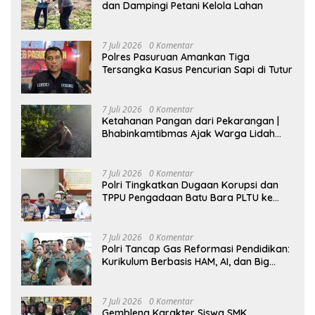
dan Dampingi Petani Kelola Lahan
7 Juli 2026
0 Komentar
Polres Pasuruan Amankan Tiga
Tersangka Kasus Pencurian Sapi di Tutur
7 Juli 2026
0 Komentar
Ketahanan Pangan dari Pekarangan |
Bhabinkamtibmas Ajak Warga Lidah
Wetan Budidaya Singkong
7 Juli 2026
0 Komentar
Polri Tingkatkan Dugaan Korupsi dan
TPPU Pengadaan Batu Bara PLTU ke
Tahap Penyidikan, Kerugian Negara
Diindikasikan Capai Rp5 Triliun
7 Juli 2026
0 Komentar
Polri Tancap Gas Reformasi Pendidikan:
Kurikulum Berbasis HAM, AI, dan Big
Data Siap Berlaku 2027
7 Juli 2026
0 Komentar
Gembleng Karakter Siswa SMK