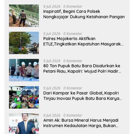
9 Juli 2026
0 Komentar
Inspiratif, Begini Cara Polsek
Nongkojajar Dukung Ketahanan Pangan
9 Juli 2026
0 Komentar
Polres Mojokerto Aktifkan
ETLE,Tingkatkan Kepatuhan Masyarakat
Dalam Berkendara
9 Juli 2026
0 Komentar
80 Ton Pupuk Batu Bara Disalurkan ke
Petani Riau, Kapolri: Wujud Polri Hadir
untuk Masyarakat
9 Juli 2026
0 Komentar
Dari Kampar ke Pasar Global, Kapolri
Tinjau Inovasi Pupuk Batu Bara Karya
Anak Bangsa
9 Juli 2026
0 Komentar
Amin Ak: Bursa Mineral Harus Menjadi
Instrumen Kedaulatan Harga, Bukan
Sekadar Lembaga Baru