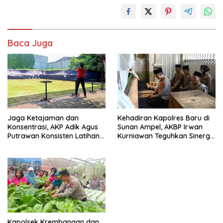
Baca Juga
Jaga Ketajaman dan
Kehadiran Kapolres Baru di
Konsentrasi, AKP Adik Agus
Sunan Ampel, AKBP Irwan
Putrawan Konsisten Latihan
Kurniawan Teguhkan Sinergi
Menembak di Tengah
Polri dan Ulama”
Kesibukan
Kapolsek Krembangan dan