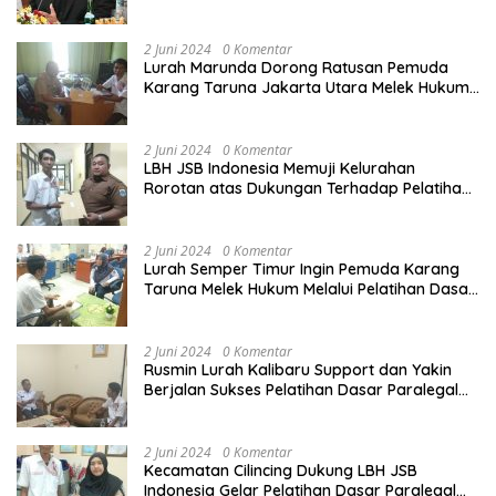
Harus Ditertibkan
2 Juni 2024
0 Komentar
Lurah Marunda Dorong Ratusan Pemuda
Karang Taruna Jakarta Utara Melek Hukum
Melalui Pelatihan Dasar Paralegal Gratis
Yang Diadakan LBH JSB Indonesia
2 Juni 2024
0 Komentar
LBH JSB Indonesia Memuji Kelurahan
Rorotan atas Dukungan Terhadap Pelatihan
Dasar Paralegal Gratis Untuk 150 orang
Pemuda Karang Taruna di Jakarta Utara
2 Juni 2024
0 Komentar
Lurah Semper Timur Ingin Pemuda Karang
Taruna Melek Hukum Melalui Pelatihan Dasar
Paralegal Gratis Yang Diadakan LBH JSB
Indonesia
2 Juni 2024
0 Komentar
Rusmin Lurah Kalibaru Support dan Yakin
Berjalan Sukses Pelatihan Dasar Paralegal
Gratis Untuk Ratusan Karang Taruna di
Jakarta Utara
2 Juni 2024
0 Komentar
Kecamatan Cilincing Dukung LBH JSB
Indonesia Gelar Pelatihan Dasar Paralegal