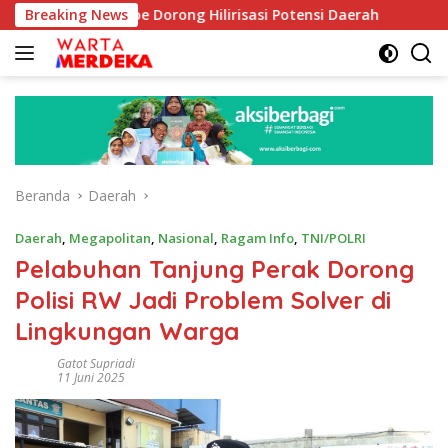
Langsung
b Aboe Dorong Hilirisasi Potensi Daerah
Breaking News
DPR Dorong Pr
ke
konten
Beranda
Daerah
Daerah
,
Megapolitan
,
Nasional
,
Ragam Info
,
TNI/POLRI
Pelabuhan Tanjung Perak Dorong
Polisi RW Jadi Problem Solver di
Lingkungan Warga
Gatot Supriadi
11 Juni 2025