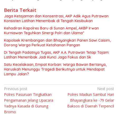
Berita Terkait
Jaga Ketajaman dan Konsentrasi, AKP Adik Agus Putrawan
Konsisten Latihan Menembak di Tengah Kesibukan
Kehadiran Kapolres Baru di Sunan Ampel, AKBP Irwan
Kurniawan Teguhkan Sinergi Polri dan Ulama”
Kapolsek Krembangan dan Bhayangkari Panen Sawi Caisim,
Dorong Warga Perkuat Ketahanan Pangan
Di Tengah Padatnya Tugas, AKP A.A. Putrawan Tetap Tajam:
Latihan Menembak Jadi Kunci Jaga Fokus dan Sk
Satu Kecelakaan, Empat Korban: Warga Bawan Bertanya,
Haruskah Menunggu Tragedi Berikutnya untuk Mendapat
Lampu Jalan?
Navigasi
Previous post
Next post
Polres Pasuruan Tingkatkan
Polres Madiun Sambut Hari
pos
Pengamanan Jelang Upacara
Bhayangkara ke -79 Gelar
Yadnya Kasada di Gunung
Baksos di Daerah Terpencil
Bromo