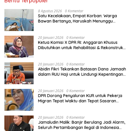
Berita Terpopuler
8 Agustus 2026
0 Komentar
Satu Kecelakaan, Empat Korban: Warga
Bawan Bertanya, Haruskah Menunggu
Tragedi Berikutnya untuk Mendapat Lampu
Jalan?
20 Januari 2026
0 Komentar
Ketua Komisi X DPR RI: Anggaran Khusus
Dibutuhkan untuk Rehabilitasi & Rekonstruksi
Sekolah Rusak Akibat Bencana
20 Januari 2026
0 Komentar
Abidin Fikri Tekankan Batasan Dana Jamaah
dalam RUU Haji untuk Lindungi Kepentingan
Calon Haji
20 Januari 2026
0 Komentar
DPR Dorong Penyaluran KUR untuk Pekerja
Migran Tepat Waktu dan Tepat Sasaran
demi Perlindungan Ekonomi PMI
20 Januari 2026
0 Komentar
Jamaludin Malik: Banjir Berulang Jadi Alarm,
Seluruh Pertambangan Ilegal di Indonesia