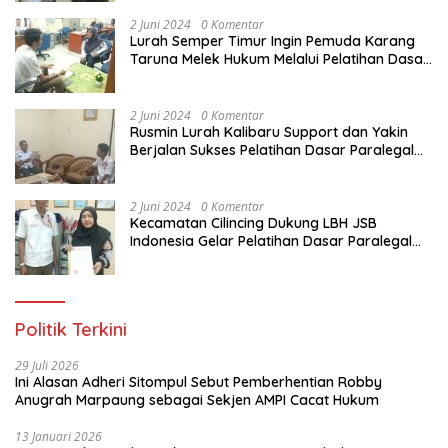
Pemuda Karang Taruna di Jakarta Utara
2 Juni 2024
0 Komentar
Lurah Semper Timur Ingin Pemuda Karang
Taruna Melek Hukum Melalui Pelatihan Dasar
Paralegal Gratis Yang Diadakan LBH JSB
Indonesia
2 Juni 2024
0 Komentar
Rusmin Lurah Kalibaru Support dan Yakin
Berjalan Sukses Pelatihan Dasar Paralegal
Gratis Untuk Ratusan Karang Taruna di
Jakarta Utara
2 Juni 2024
0 Komentar
Kecamatan Cilincing Dukung LBH JSB
Indonesia Gelar Pelatihan Dasar Paralegal
Gratis Untuk 150 orang Pemuda Karang
Taruna di Jakarta Utara
Politik Terkini
29 Juli 2026
Ini Alasan Adheri Sitompul Sebut Pemberhentian Robby
Anugrah Marpaung sebagai Sekjen AMPI Cacat Hukum
13 Januari 2026