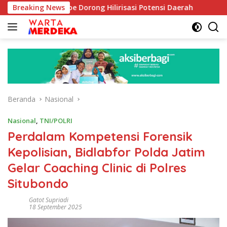
Langsung
 Aboe Dorong Hilirisasi Potensi Daerah
Breaking News
DPR Dorong Pro
ke
konten
Beranda
Nasional
Nasional
,
TNI/POLRI
Perdalam Kompetensi Forensik
Kepolisian, Bidlabfor Polda Jatim
Gelar Coaching Clinic di Polres
Situbondo
Gatot Supriadi
18 September 2025