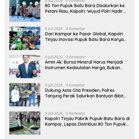
9 Juli 2026
0 Komentar
80 Ton Pupuk Batu Bara Disalurkan ke
Petani Riau, Kapolri: Wujud Polri Hadir
untuk Masyarakat
9 Juli 2026
0 Komentar
Dari Kampar ke Pasar Global, Kapolri
Tinjau Inovasi Pupuk Batu Bara Karya
Anak Bangsa
9 Juli 2026
0 Komentar
Amin Ak: Bursa Mineral Harus Menjadi
Instrumen Kedaulatan Harga, Bukan
Sekadar Lembaga Baru
9 Juli 2026
0 Komentar
Dukung Asta Cita Presiden, Polres
Tanjung Perak Salurkan Bantuan Bibit
Jagung Manis di Tambak Wedi.
9 Juli 2026
0 Komentar
Kapolri Tinjau Pabrik Pupuk Batu Bara di
Kampar, Lepas Distribusi 80 Ton Pupuk
untuk Kelompok Tani Riau