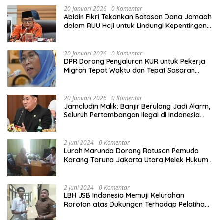
20 Januari 2026
0 Komentar
Abidin Fikri Tekankan Batasan Dana Jamaah
dalam RUU Haji untuk Lindungi Kepentingan
Calon Haji
20 Januari 2026
0 Komentar
DPR Dorong Penyaluran KUR untuk Pekerja
Migran Tepat Waktu dan Tepat Sasaran
demi Perlindungan Ekonomi PMI
20 Januari 2026
0 Komentar
Jamaludin Malik: Banjir Berulang Jadi Alarm,
Seluruh Pertambangan Ilegal di Indonesia
Harus Ditertibkan
2 Juni 2024
0 Komentar
Lurah Marunda Dorong Ratusan Pemuda
Karang Taruna Jakarta Utara Melek Hukum
Melalui Pelatihan Dasar Paralegal Gratis
Yang Diadakan LBH JSB Indonesia
2 Juni 2024
0 Komentar
LBH JSB Indonesia Memuji Kelurahan
Rorotan atas Dukungan Terhadap Pelatihan
Dasar Paralegal Gratis Untuk 150 orang