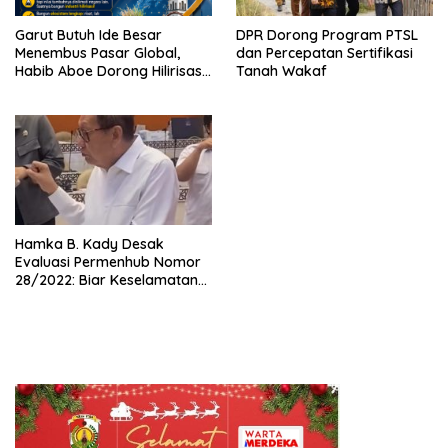
Garut Butuh Ide Besar
DPR Dorong Program PTSL
Menembus Pasar Global,
dan Percepatan Sertifikasi
Habib Aboe Dorong Hilirisasi
Tanah Wakaf
Potensi Daerah
Hamka B. Kady Desak
Evaluasi Permenhub Nomor
28/2022: Biar Keselamatan
Pelayaran Tak Lagi Hanya
Bertumpu pada Administrasi
SPB