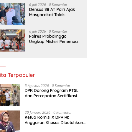
ATAS GUGURNYA TIGA
6 Juli 2026
0 Komentar
PAHLAWAN PEMBERANTAS
Densus 88 AT Polri Ajak
NARKOBA DI KATINGAN
Masyarakat Tolak
Radikalisme dan Bullying
melalui Kampanye Edukasi
di Car Free Day Makassar
6 Juli 2026
0 Komentar
Polres Probolinggo
Ungkap Misteri Penemuan
Jenazah di Dalam Sumur,
Dua Tersangka
Diamankan
ita Terpopuler
5 Agustus 2026
0 Komentar
DPR Dorong Program PTSL
dan Percepatan Sertifikasi
Tanah Wakaf
20 Januari 2026
0 Komentar
Ketua Komisi X DPR RI:
Anggaran Khusus Dibutuhkan
untuk Rehabilitasi &