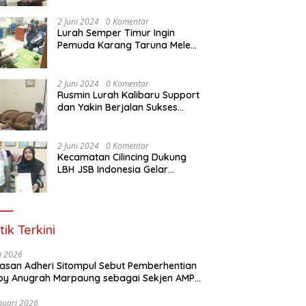
Dasar Paralegal Gratis Untuk
150 orang Pemuda Karang
2 Juni 2024
0 Komentar
Taruna di Jakarta Utara
Lurah Semper Timur Ingin
Pemuda Karang Taruna Melek
Hukum Melalui Pelatihan Dasar
Paralegal Gratis Yang
Diadakan LBH JSB Indonesia
2 Juni 2024
0 Komentar
Rusmin Lurah Kalibaru Support
dan Yakin Berjalan Sukses
Pelatihan Dasar Paralegal
Gratis Untuk Ratusan Karang
Taruna di Jakarta Utara
2 Juni 2024
0 Komentar
Kecamatan Cilincing Dukung
LBH JSB Indonesia Gelar
Pelatihan Dasar Paralegal
Gratis Untuk 150 orang
Pemuda Karang Taruna di
Jakarta Utara
tik Terkini
li 2026
Alasan Adheri Sitompul Sebut Pemberhentian
y Anugrah Marpaung sebagai Sekjen AMPI
at Hukum
nuari 2026