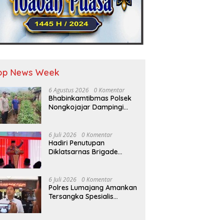
op News Week
6 Agustus 2026
0 Komentar
Bhabinkamtibmas Polsek
Nongkojajar Dampingi
Warga Pantau Tanaman
Tomat Dukung Program
Ketahanan Pangan
6 Juli 2026
0 Komentar
Nasional
Hadiri Penutupan
Diklatsarnas Brigade
Persis, Kapolri Serukan
Jaga Persatuan-Kesatuan
6 Juli 2026
0 Komentar
Polres Lumajang Amankan
Tersangka Spesialis
Pembobol Kafe yang
Terekam CCTV