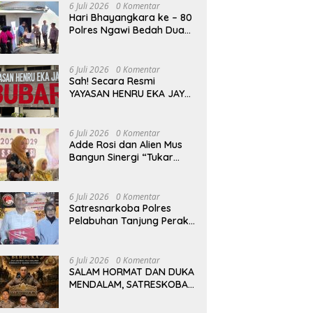
6 Juli 2026
0 Komentar
Hari Bhayangkara ke – 80
Polres Ngawi Bedah Dua
Rumah Jadi Layak Huni,
Hadirkan Senyum dan
Harapan Warga
6 Juli 2026
0 Komentar
Sah! Secara Resmi
YAYASAN HENRU EKA JAYA
Resmi Dibubarkan Sesuai
Hukum
6 Juli 2026
0 Komentar
Adde Rosi dan Alien Mus
Bangun Sinergi “Tukar
Program”, Kolaborasi
Lintas Komisi DPR RI untuk
Perkuat Pendidikan dan
6 Juli 2026
0 Komentar
Pertanian
Satresnarkoba Polres
Pelabuhan Tanjung Perak
Tangkap Kurir Sabu Baru
Dua Pekan Beraksi di
Kenjeran
6 Juli 2026
0 Komentar
SALAM HORMAT DAN DUKA
MENDALAM, SATRESKOBA
POLRES PELABUHAN
TANJUNG PERAK BERDUKA