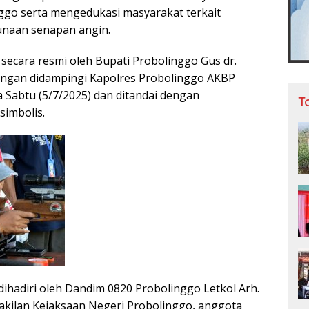
go serta mengedukasi masyarakat terkait
naan senapan angin.
 secara resmi oleh Bupati Probolinggo Gus dr.
gan didampingi Kapolres Probolinggo AKBP
Sabtu (5/7/2025) dan ditandai dengan
T
imbolis.
dihadiri oleh Dandim 0820 Probolinggo Letkol Arh.
kilan Kejaksaan Negeri Probolinggo, anggota