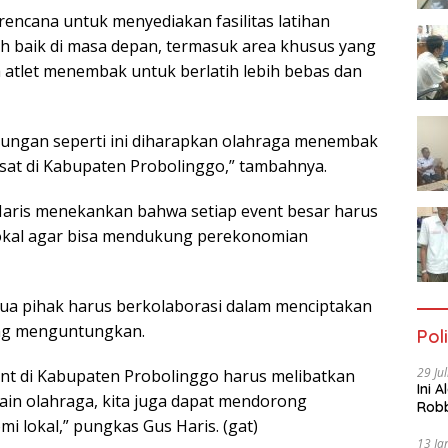
rencana untuk menyediakan fasilitas latihan
 baik di masa depan, termasuk area khusus yang
atlet menembak untuk berlatih lebih bebas dan
ungan seperti ini diharapkan olahraga menembak
at di Kabupaten Probolinggo,” tambahnya.
 Haris menekankan bahwa setiap event besar harus
kal agar bisa mendukung perekonomian
mua pihak harus berkolaborasi dalam menciptakan
ing menguntungkan.
Poli
29 Ju
ent di Kabupaten Probolinggo harus melibatkan
Ini 
in olahraga, kita juga dapat mendorong
Robb
 lokal,” pungkas Gus Haris. (gat)
Cac
13 Ja