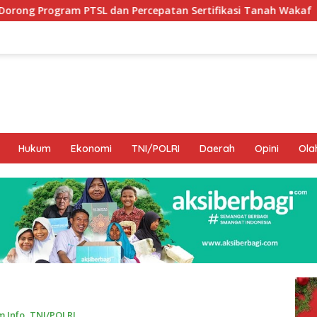
n Percepatan Sertifikasi Tanah Wakaf
Hamka B. Kady 
Hukum
Ekonomi
TNI/POLRI
Daerah
Opini
Ola
 Info
,
TNI/POLRI