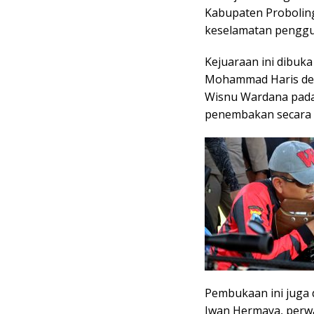
Kabupaten Proboling
keselamatan penggu
Kejuaraan ini dibuka
Mohammad Haris den
Wisnu Wardana pada 
penembakan secara s
Pembukaan ini juga 
Iwan Hermaya, perwa