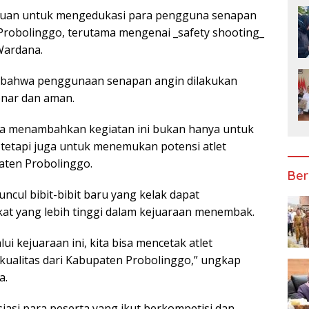
tujuan untuk mengedukasi para pengguna senapan
Probolinggo, terutama mengenai _safety shooting_
Wardana.
n bahwa penggunaan senapan angin dilakukan
enar dan aman.
 menambahkan kegiatan ini bukan hanya untuk
 tetapi juga untuk menemukan potensi atlet
ten Probolinggo.
Ber
ncul bibit-bibit baru yang kelak dapat
gkat yang lebih tinggi dalam kejuaraan menembak.
ui kejuaraan ini, kita bisa mencetak atlet
ualitas dari Kabupaten Probolinggo,” ungkap
a.
iasi para peserta yang ikut berkompetisi dan