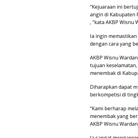
“Kejuaraan ini ber
angin di Kabupaten 
, “kata AKBP Wisnu 
Ia ingin memastika
dengan cara yang b
AKBP Wisnu Wardana
tujuan keselamatan,
menembak di Kabupa
Diharapkan dapat mu
berkompetisi di tin
“Kami berharap melal
menembak yang berk
AKBP Wisnu Wardan
Ia sangat mengapres