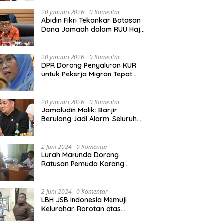
Rekonstruksi Sekolah Rusak
Akibat Bencana
20 Januari 2026
0 Komentar
Abidin Fikri Tekankan Batasan
Dana Jamaah dalam RUU Haji
untuk Lindungi Kepentingan
Calon Haji
20 Januari 2026
0 Komentar
DPR Dorong Penyaluran KUR
untuk Pekerja Migran Tepat
Waktu dan Tepat Sasaran
demi Perlindungan Ekonomi
PMI
20 Januari 2026
0 Komentar
Jamaludin Malik: Banjir
Berulang Jadi Alarm, Seluruh
Pertambangan Ilegal di
Indonesia Harus Ditertibkan
2 Juni 2024
0 Komentar
Lurah Marunda Dorong
Ratusan Pemuda Karang
Taruna Jakarta Utara Melek
Hukum Melalui Pelatihan Dasar
Paralegal Gratis Yang
2 Juni 2024
0 Komentar
Diadakan LBH JSB Indonesia
LBH JSB Indonesia Memuji
Kelurahan Rorotan atas
Dukungan Terhadap Pelatihan