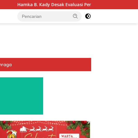
Desak Evaluasi Permenhub Nomor 28/2022: Biar Keselamatan Pe
hraga