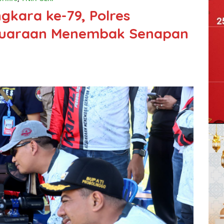
gkara ke-79, Polres
ejuaraan Menembak Senapan