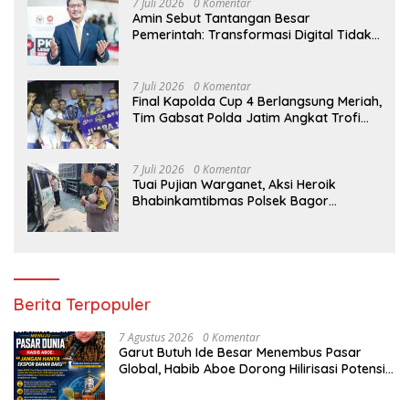
7 Juli 2026
0 Komentar
Amin Sebut Tantangan Besar
Pemerintah: Transformasi Digital Tidak
Hanya Melahirkan Konsumen, tapi
Dorong Banyak Pelaku Usaha Digital
7 Juli 2026
0 Komentar
Final Kapolda Cup 4 Berlangsung Meriah,
Tim Gabsat Polda Jatim Angkat Trofi
Juara
7 Juli 2026
0 Komentar
Tuai Pujian Warganet, Aksi Heroik
Bhabinkamtibmas Polsek Bagor
Selamatkan Bayi Korban Kecelakaan
Bus di Nganjuk
Berita Terpopuler
7 Agustus 2026
0 Komentar
Garut Butuh Ide Besar Menembus Pasar
Global, Habib Aboe Dorong Hilirisasi Potensi
Daerah