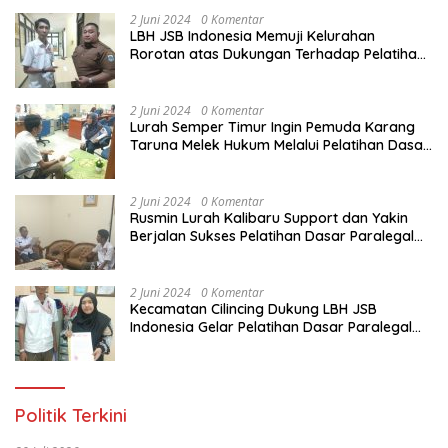
2 Juni 2024
0 Komentar
LBH JSB Indonesia Memuji Kelurahan
Rorotan atas Dukungan Terhadap Pelatihan
Dasar Paralegal Gratis Untuk 150 orang
Pemuda Karang Taruna di Jakarta Utara
2 Juni 2024
0 Komentar
Lurah Semper Timur Ingin Pemuda Karang
Taruna Melek Hukum Melalui Pelatihan Dasar
Paralegal Gratis Yang Diadakan LBH JSB
Indonesia
2 Juni 2024
0 Komentar
Rusmin Lurah Kalibaru Support dan Yakin
Berjalan Sukses Pelatihan Dasar Paralegal
Gratis Untuk Ratusan Karang Taruna di
Jakarta Utara
2 Juni 2024
0 Komentar
Kecamatan Cilincing Dukung LBH JSB
Indonesia Gelar Pelatihan Dasar Paralegal
Gratis Untuk 150 orang Pemuda Karang
Taruna di Jakarta Utara
Politik Terkini