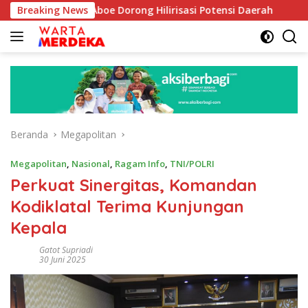
Langsung
abib Aboe Dorong Hilirisasi Potensi Daerah
Breaking News
DPR Dorong
ke
konten
Beranda
Megapolitan
Megapolitan
,
Nasional
,
Ragam Info
,
TNI/POLRI
Perkuat Sinergitas, Komandan
Kodiklatal Terima Kunjungan
Kepala
Gatot Supriadi
30 Juni 2025