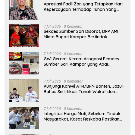
Apresiasi Fadli Zon yang Tetapkan Hari
Kepercayaan Terhadap Tuhan Yang
Maha Esa, Hizkia: Pelaksanaan Amanat
Konstitusi
7 Juli 2026
0 Komentar
Sekdes Sumber Sari Disorot, DPP AMI
Minta Bupati Kampar Bertindak
7 Juli 2026
0 Komentar
GWI Geram! Kecam Arogansi Pemdes
Sumber Sari Kampar yang Abai
Lambang Negara dan Alergi Kritik
Jurnalis
7 Juli 2026
0 Komentar
Kunjungi Kanwil ATR/BPN Banten, Jazuli
Bahas Sertifikasi Tanah Wakaf dan
Perlindungan Lahan Pertanian Rakyat
7 Juli 2026
0 Komentar
Integritas Harga Mati, Sebelum Tindak
Masyarakat, Kasat Reskoba Pastikan
Seluruh Anggota Bebas Narkotika