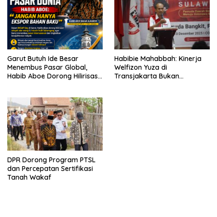
Garut Butuh Ide Besar
Habibie Mahabbah: Kinerja
Menembus Pasar Global,
Welfizon Yuza di
Habib Aboe Dorong Hilirisasi
Transjakarta Bukan
Potensi Daerah
Kebetulan, Sejak Dulu Sudah
Berprestasi
DPR Dorong Program PTSL
dan Percepatan Sertifikasi
Tanah Wakaf