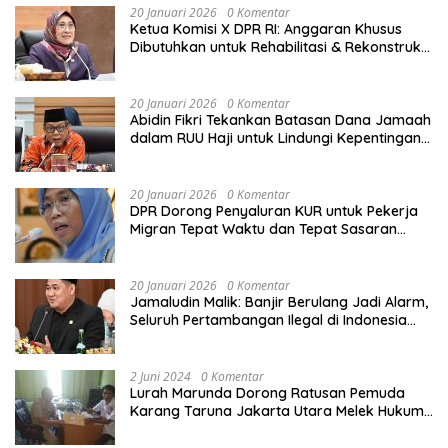
20 Januari 2026
0 Komentar
Ketua Komisi X DPR RI: Anggaran Khusus
Dibutuhkan untuk Rehabilitasi & Rekonstruksi
Sekolah Rusak Akibat Bencana
20 Januari 2026
0 Komentar
Abidin Fikri Tekankan Batasan Dana Jamaah
dalam RUU Haji untuk Lindungi Kepentingan
Calon Haji
20 Januari 2026
0 Komentar
DPR Dorong Penyaluran KUR untuk Pekerja
Migran Tepat Waktu dan Tepat Sasaran
demi Perlindungan Ekonomi PMI
20 Januari 2026
0 Komentar
Jamaludin Malik: Banjir Berulang Jadi Alarm,
Seluruh Pertambangan Ilegal di Indonesia
Harus Ditertibkan
2 Juni 2024
0 Komentar
Lurah Marunda Dorong Ratusan Pemuda
Karang Taruna Jakarta Utara Melek Hukum
Melalui Pelatihan Dasar Paralegal Gratis
Yang Diadakan LBH JSB Indonesia